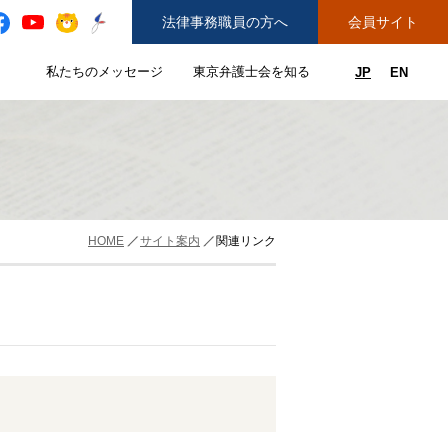
法律事務職員の方へ
会員サイト
と
私たちのメッセージ
東京弁護士会を知る
JP
EN
私たちのメッセージのサブメニューを開閉
東京弁護士会を知るのサブメニュ
ューを開閉
できることのサブメニューを開閉
務弁護士登録をご希望の方へ
紛争解決センター（ADR）を利用する
HOME
サイト案内
関連リンク