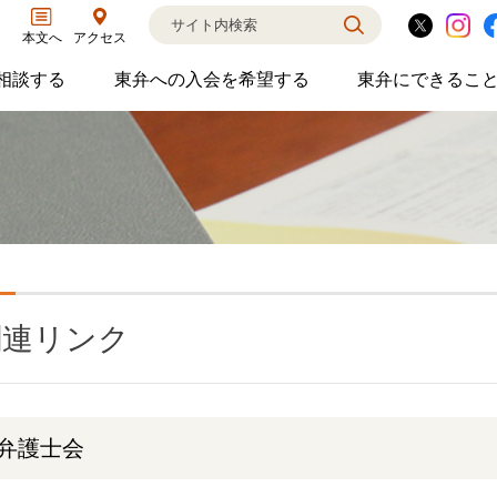
アクセス
本文へ
相談する
東弁への入会を希望する
東弁にできるこ
弁護士に相談するのサブメニューを開閉
東弁への入会を希望するのサブメニ
東弁に
相談・弁護士紹介・ADR、公設事務所支援、市民会議、市民交流会、人権賞、育英財団支援などの活動を行っています。
女性の社外役員の紹介を希望される方へ
外国法事
関連リンク
弁護士会