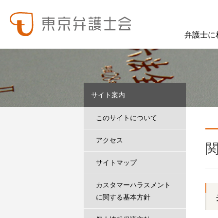
弁護士に
東弁の概要（会員数、役員等）、役員挨拶、歴史、組織図、行動計画、コンプライアンス、ハラスメント防止への取組み、FAQ、アクセス、連絡先、職員求人情報など掲載しています。
東弁では、委員会活動、法律
サイト案内
このサイトについて
アクセス
サイトマップ
カスタマーハラスメント
に関する基本方針