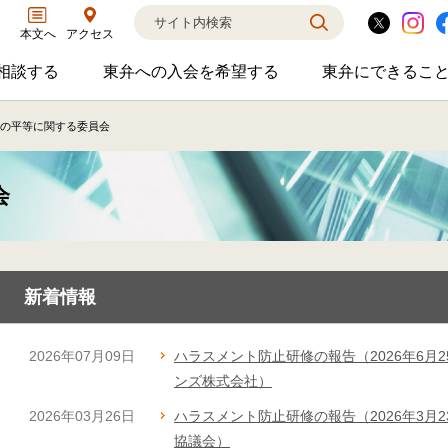
アクセス
本文へ
相談する
東弁への入会を希望する
東弁にできるこ
弁護士に相談するのサブメニューを開閉
東弁への入会を希望するのサブメニ
東弁に
相談・弁護士紹介・ADR、公設事務所支援、市民会議、市民交流会、人権賞、育英財団支援などの活動を行っています。
女性の社外役員の紹介を希望される方へ
外国法事
の平等に関する委員会
会
新着情報
2026年07月09日
ハラスメント防止研修の報告（2026年6月
ンズ株式会社）
2026年03月26日
ハラスメント防止研修の報告（2026年3月
協議会）