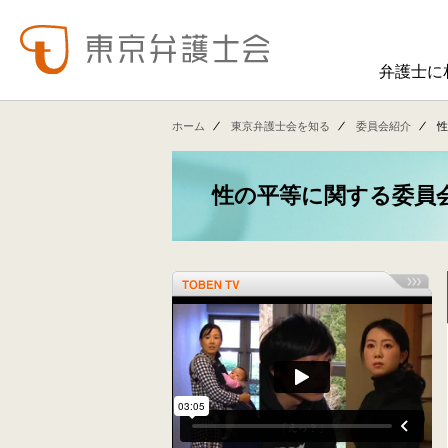
弁護士に
東弁の概要（会員数、役員等）、役員挨拶、歴史、組織図、行動計画、コンプライアンス、ハラスメント防止への取組み、FAQ、アクセス、連絡先、職員求人情報など掲載しています。
東弁では、委員会活動、法律
ホーム
東京弁護士会を知る
委員会紹介
性
性の平等に関する委員