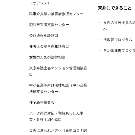
（オアシス）
東弁にできること
民事介入暴力被害者救済センター
女性の社外役員の
犯罪被害者支援センター
へ
公益通報相談窓口
法教育プログラム
弁護士会空き家相談窓口
自治体連携プログ
女性のための法律相談
東京弁護士会マンション管理相談窓
口
中小企業等向け法律相談（中小企業
法律支援センター）
住宅紛争審査会
ハーグ条約対応・和解あっせん事
業・弁護士紹介窓口
災害に遭われた方へ（新型コロナ関