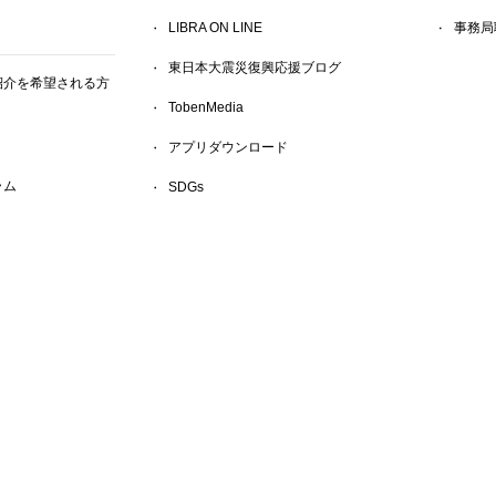
LIBRA ON LINE
事務局
東日本大震災復興応援ブログ
紹介を希望される方
TobenMedia
アプリダウンロード
ラム
SDGs