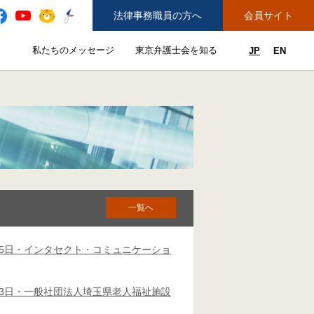
法律事務職員の方へ
会員サイト
と
私たちのメッセージ
東京弁護士会を知る
JP
EN
私たちのメッセージのサブメニューを開閉
東京弁護士会を知るのサブメニュ
ューを開閉
できることのサブメニューを開閉
務弁護士登録をご希望の方へ
紛争解決センター（ADR）を利用する
一覧へ
25日・インタセクト・コミュニケーショ
23日・一般社団法人埼玉県老人福祉施設