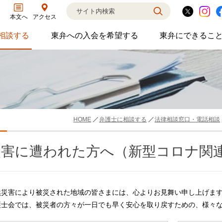
アクセス
本文へ
相談する
東弁への入会を希望する
東弁にできるこ
弁護士に相談するのサブメニューを開閉
東弁への入会を希望するのサブメニ
東弁に
相談・弁護士紹介・ADR、公設事務所支援、市民会議、市民交流会、人権賞、育英財団支援などの活動を行っています。
女性の社外役員の紹介を希望される方へ
外国法事
HOME
弁護士に相談する
法律相談窓口・電話相談
災害に遭われた方へ（新型コロナ関
然災害により被災された地域の皆さまには、心よりお見舞い申し上げま
護士会では、被災者の方々が一日でも早く安心を取り戻すための、様々