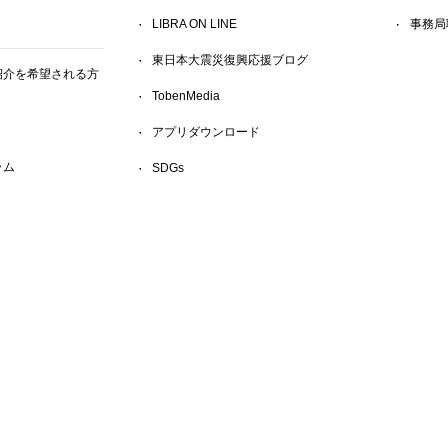
LIBRA ON LINE
事務局
東日本大震災復興応援ブログ
紹介を希望される方
TobenMedia
アプリダウンロード
ラム
SDGs