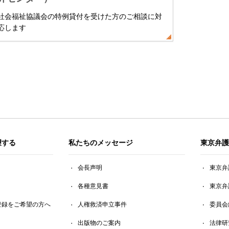
社会福祉協議会の特例貸付を受けた方のご相談に対
応します
望する
私たちのメッセージ
東京弁護
会長声明
東京弁
各種意見書
東京弁
登録をご希望の方へ
人権救済申立事件
委員会
出版物のご案内
法律研