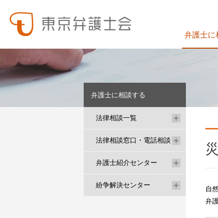
弁護士に
東弁の概要（会員数、役員等）、役員挨拶、歴史、組織図、行動計画、コンプライアンス、ハラスメント防止への取組み、FAQ、アクセス、連絡先、職員求人情報など掲載しています。
東弁では、委員会活動、法律
弁護士に相談する
法律相談一覧
法律相談窓口・電話相談
弁護士紹介センター
紛争解決センター
自
弁