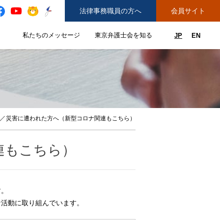
法律事務職員の方へ
会員サイト
と
私たちのメッセージ
東京弁護士会を知る
JP
EN
私たちのメッセージのサブメニューを開閉
東京弁護士会を知るのサブメニュ
ューを開閉
できることのサブメニューを開閉
務弁護士登録をご希望の方へ
紛争解決センター（ADR）を利用する
災害に遭われた方へ（新型コロナ関連もこちら）
連もこちら）
す。
な活動に取り組んでいます。