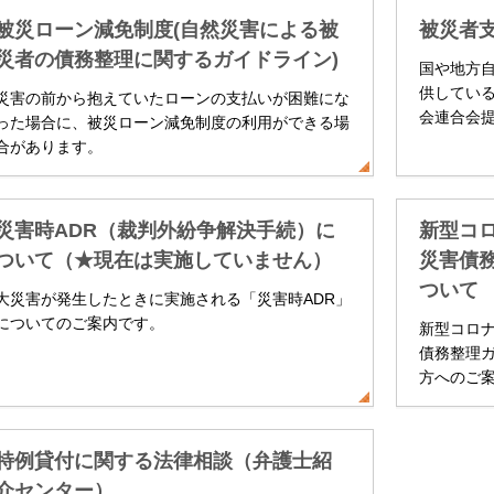
被災ローン減免制度(自然災害による被
被災者
災者の債務整理に関するガイドライン)
国や地方
供してい
災害の前から抱えていたローンの支払いが困難にな
会連合会
った場合に、被災ローン減免制度の利用ができる場
合があります。
災害時ADR（裁判外紛争解決手続）に
新型コ
ついて（★現在は実施していません）
災害債
ついて
大災害が発生したときに実施される「災害時ADR」
についてのご案内です。
新型コロ
債務整理
方へのご
特例貸付に関する法律相談（弁護士紹
介センター）