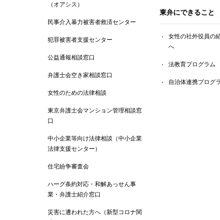
（オアシス）
東弁にできること
民事介入暴力被害者救済センター
女性の社外役員の
犯罪被害者支援センター
へ
公益通報相談窓口
法教育プログラム
弁護士会空き家相談窓口
自治体連携プログ
女性のための法律相談
東京弁護士会マンション管理相談窓
口
中小企業等向け法律相談（中小企業
法律支援センター）
住宅紛争審査会
ハーグ条約対応・和解あっせん事
業・弁護士紹介窓口
災害に遭われた方へ（新型コロナ関