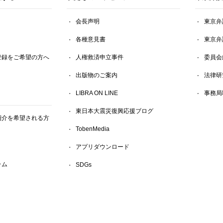
会長声明
東京弁
各種意見書
東京弁
登録をご希望の方へ
人権救済申立事件
委員会
出版物のご案内
法律研
LIBRA ON LINE
事務局
東日本大震災復興応援ブログ
紹介を希望される方
TobenMedia
アプリダウンロード
ラム
SDGs