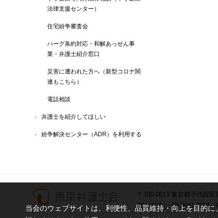
法律支援センター）
住宅紛争審査会
ハーグ条約対応・和解あっせん事
業・弁護士紹介窓口
災害に遭われた方へ（新型コロナ関
連もこちら）
電話相談
弁護士を紹介してほしい
紛争解決センター（ADR）を利用する
〒100-0013 東京都千代田区
TEL(代表)：03-3581-2201 F
当会のウェブサイトは、利便性、品質維持・向上を目的に、C