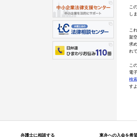
こ
し
こ
架
求
れ
こ
電
検
す
弁護士に相談する
東弁への入会を希