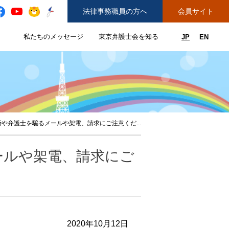
法律事務職員の方へ
会員サイト
と
私たちのメッセージ
東京弁護士会を知る
JP
EN
私たちのメッセージのサブメニューを開閉
東京弁護士会を知るのサブメニュ
ューを開閉
できることのサブメニューを開閉
務弁護士登録をご希望の方へ
紛争解決センター（ADR）を利用する
や弁護士を騙るメールや架電、請求にご注意くだ...
ールや架電、請求にご
2020年10月12日