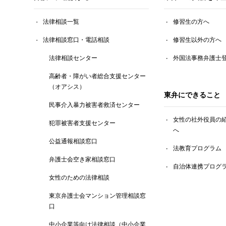
法律相談一覧
修習生の方へ
法律相談窓口・電話相談
修習生以外の方へ
法律相談センター
外国法事務弁護士
高齢者・障がい者総合支援センター
（オアシス）
東弁にできること
民事介入暴力被害者救済センター
女性の社外役員の
犯罪被害者支援センター
へ
公益通報相談窓口
法教育プログラム
弁護士会空き家相談窓口
自治体連携プログ
女性のための法律相談
東京弁護士会マンション管理相談窓
口
中小企業等向け法律相談（中小企業