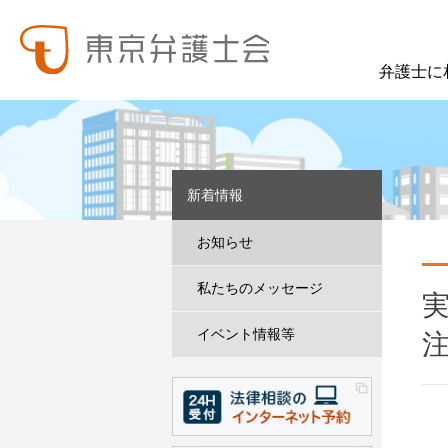
弁護士に
東弁の概要（会員数、役員等）、役員挨拶、歴史、組織図、行動計画、コンプライアンス、ハラスメント防止への取組み、FAQ、アクセス、連絡先、職員求人情報など掲載しています。
東弁では、委員会活動、法律
新着情報
お知らせ
私たちのメッセージ
イベント情報等