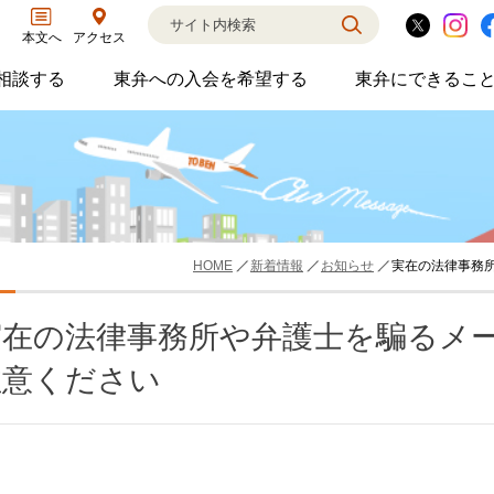
アクセス
本文へ
相談する
東弁への入会を希望する
東弁にできるこ
弁護士に相談するのサブメニューを開閉
東弁への入会を希望するのサブメニ
東弁に
相談・弁護士紹介・ADR、公設事務所支援、市民会議、市民交流会、人権賞、育英財団支援などの活動を行っています。
女性の社外役員の紹介を希望される方へ
外国法事
HOME
新着情報
お知らせ
実在の法律事務所
実在の法律事務所や弁護士を騙るメ
注意ください