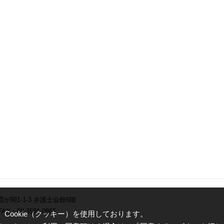
霞が関1-1-3 弁護士会館6階
AX：03-3581-0865
ookie（クッキー）を使用しております。