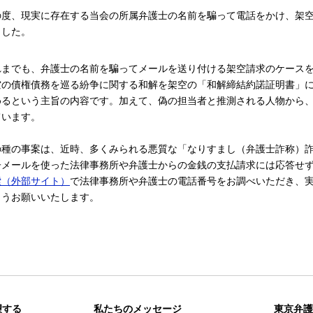
の度、現実に存在する当会の所属弁護士の名前を騙って電話をかけ、架
ました。
れまでも、弁護士の名前を騙ってメールを送り付ける架空請求のケース
空の債権債務を巡る紛争に関する和解を架空の「和解締結約諾証明書」
めるという主旨の内容です。加えて、偽の担当者と推測される人物から
ています。
の種の事案は、近時、多くみられる悪質な「なりすまし（弁護士詐称）
子メールを使った法律事務所や弁護士からの金銭の支払請求には応答せ
索（外部サイト）
で法律事務所や弁護士の電話番号をお調べいただき、
ようお願いいたします。
望する
私たちのメッセージ
東京弁護