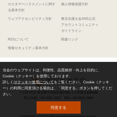
カスタマーハラスメントに関す
個人情報保護方針
る基本方針
ウェブアクセシビリティ方針
東京弁護士会SNS公式
アカウントコミュニティ
ガイドライン
RSSについて
関連リンク
情報セキュリティ基本方針
当会のウェブサイトは、利便性、品質維持・向上を目的に、
Cookie（クッキー）を使用しております。
詳しくは
クッキー使用について
をご覧ください。Cookie（クッキ
ー）の利用に同意頂ける場合は、「同意する」ボタンを押してくだ
〒100-0013 東京都千代田区霞が関1-1-3 弁護士会館6階
さい。
TEL(代表)：03-3581-2201 FAX：03-3581-0865
同意する
COPYRIGHT © TOKYO BAR Association All Rightghts reserved.