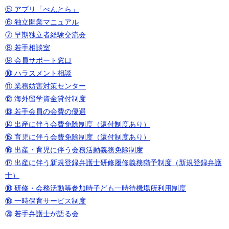
⑤ アプリ「べんとら」
⑥ 独立開業マニュアル
⑦ 早期独立者経験交流会
⑧ 若手相談室
⑨ 会員サポート窓口
⑩ ハラスメント相談
⑪ 業務妨害対策センター
⑫ 海外留学資金貸付制度
⑬ 若手会員の会費の優遇
⑭ 出産に伴う会費免除制度（還付制度あり）
⑮ 育児に伴う会費免除制度（還付制度あり）
⑯ 出産・育児に伴う会務活動義務免除制度
⑰ 出産に伴う新規登録弁護士研修履修義務猶予制度（新規登録弁護
士）
⑱ 研修・会務活動等参加時子ども一時待機場所利用制度
⑲ 一時保育サービス制度
⑳ 若手弁護士が語る会