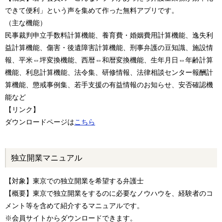
できて便利」という声を集めて作った無料アプリです。
（主な機能）
民事裁判申立手数料計算機能、養育費・婚姻費用計算機能、逸失利
益計算機能、傷害・後遺障害計算機能、刑事弁護の豆知識、施設情
報、平米⇔坪変換機能、西暦⇔和暦変換機能、生年月日⇔年齢計算
機能、利息計算機能、法令集、研修情報、法律相談センター報酬計
算機能、懲戒事例集、若手支援の有益情報のお知らせ、安否確認機
能など
【リンク】
ダウンロードページは
こちら
独立開業マニュアル
【対象】東京での独立開業を希望する弁護士
【概要】東京で独立開業をするのに必要なノウハウを、経験者のコ
メント等を含めて紹介するマニュアルです。
※会員サイトからダウンロードできます。