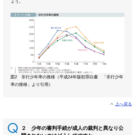
ょう。
図2 非行少年率の推移（平成24年版犯罪白書 「非行少年
率の推移」より引用）
上へ戻る
２ 少年の審判手続が成人の裁判と異なり公