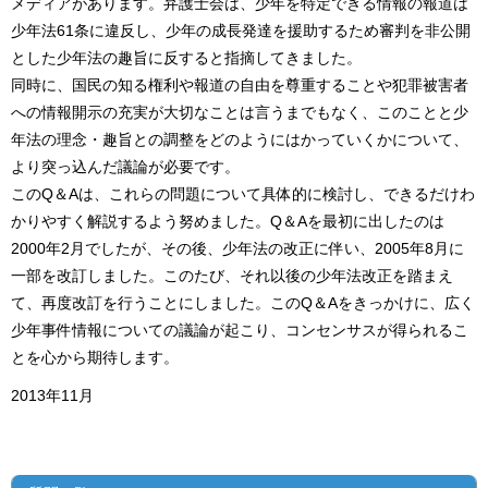
メディアがあります。弁護士会は、少年を特定できる情報の報道は
少年法61条に違反し、少年の成長発達を援助するため審判を非公開
とした少年法の趣旨に反すると指摘してきました。
同時に、国民の知る権利や報道の自由を尊重することや犯罪被害者
への情報開示の充実が大切なことは言うまでもなく、このことと少
年法の理念・趣旨との調整をどのようにはかっていくかについて、
より突っ込んだ議論が必要です。
このQ＆Aは、これらの問題について具体的に検討し、できるだけわ
かりやすく解説するよう努めました。Q＆Aを最初に出したのは
2000年2月でしたが、その後、少年法の改正に伴い、2005年8月に
一部を改訂しました。このたび、それ以後の少年法改正を踏まえ
て、再度改訂を行うことにしました。このQ＆Aをきっかけに、広く
少年事件情報についての議論が起こり、コンセンサスが得られるこ
とを心から期待します。
2013年11月