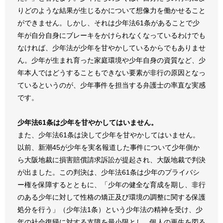
りどのような結果が生じるかについて想像力を働かせること
ができません。しかし、それは少年法61条があることで少
年が自分自身にブレーキをかけられなくなっているわけでも
なければ、少年法が少年を甘やかしているからでもありませ
ん。少年が生まれ育った家庭環境や少年自身の資質など、少
年本人ではどうすることもできない要素が非行の原因となっ
ているというのが、少年事件を担当する弁護士の率直な実感
です。
少年法61条は少年を甘やかしてはいません。
また、少年法61条は決して少年を甘やかしてはいません。
以前、新潮45が少年を実名報道した事件について少年側か
ら大阪地裁に損害賠償請求訴訟が提起され、大阪地裁で判決
が出ました。この判決は、少年法61条は少年のプライバシ
ー権を保障するとともに、「少年の健全な育成を期し、非行
のある少年に対して性格の矯正及び環境の調整に関する保護
処分を行う」（少年法1条）という少年法の精神を受け、少
年の社会復帰に対する支障を最小限とし、個人の更生を図る