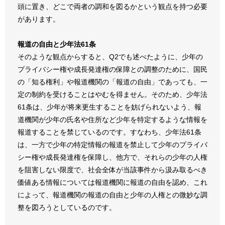
頭に置き、どこで両者の調和を図るかという観点を持つ必要
があります。
報道の自由と少年法61条
そのような観点からすると、Q2でも述べたように、少年の
プライバシー権や成長発達権の保障との調整のために、国民
の「知る権利」や報道機関の「報道の自由」であっても、一
定の制約を受けることはやむを得ません。そのため、少年法
61条は、少年が将来更生することを妨げられないよう、報
道機関が少年の氏名や住所など少年を特定するような情報を
報道することを禁じているのです。すなわち、少年法61条
は、一方で少年の特定情報の報道を禁止して少年のプライバ
シー権や成長発達権を保障し、他方で、それらの少年の人権
を阻害しない限度で、社会全体が当該事件から汲み取るべき
価値ある情報については報道機関に報道の自由を認め、これ
によって、報道機関の報道の自由と少年の人権との微妙な調
整を図ろうとしているのです。