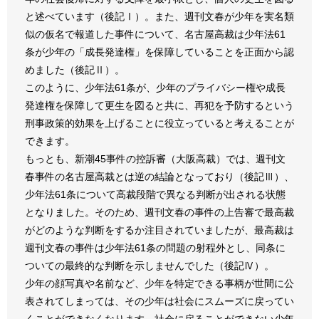
と述べています（後記Ⅰ）。また、週刊文春が少年を実名類
似の仮名で報道した事件について、名古屋高裁は少年法61
条が少年の「成長発達権」を保障していることを正面から認
めました（後記Ⅱ）。
このように、少年法61条が、少年のプライバシー権や成長
発達権を保障して更生を図ると共に、再犯を予防するという
刑事政策的効果を上げることに役立っていると考えることが
できます。
もっとも、新潮45事件の控訴審（大阪高裁）では、週刊文
春事件の名古屋高裁とは逆の結論となっており（後記Ⅲ）、
少年法61条について高裁段階で異なる判断が出される状態
となりました。そのため、週刊文春の事件の上告審で最高裁
がどのような判断をするか注目されていましたが、最高裁は
週刊文春の事件は少年法61条の問題の射程外とし、同条に
ついての最終的な判断を示しませんでした（後記Ⅳ）。
少年の顔写真や名前など、少年を特定できる事柄が世間に公
表されてしまっては、その少年は社会にスムーズに戻ってい
くことができなくなります。社会に戻ることができない少年