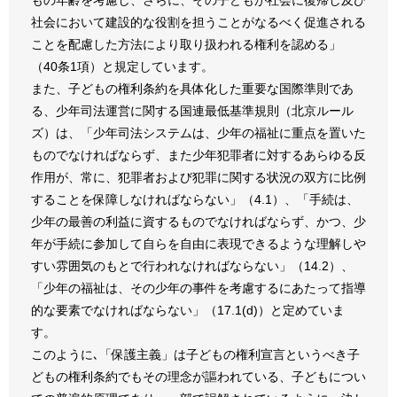
社会において建設的な役割を担うことがなるべく促進される
ことを配慮した方法により取り扱われる権利を認める」
（40条1項）と規定しています。
また、子どもの権利条約を具体化した重要な国際準則であ
る、少年司法運営に関する国連最低基準規則（北京ルール
ズ）は、「少年司法システムは、少年の福祉に重点を置いた
ものでなければならず、また少年犯罪者に対するあらゆる反
作用が、常に、犯罪者および犯罪に関する状況の双方に比例
することを保障しなければならない」（4.1）、「手続は、
少年の最善の利益に資するものでなければならず、かつ、少
年が手続に参加して自らを自由に表現できるような理解しや
すい雰囲気のもとで行われなければならない」（14.2）、
「少年の福祉は、その少年の事件を考慮するにあたって指導
的な要素でなければならない」（17.1(d)）と定めていま
す。
このように､「保護主義」は子どもの権利宣言というべき子
どもの権利条約でもその理念が謳われている、子どもについ