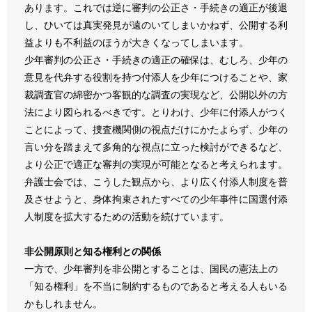
あります。これでは逆に審判の公正さ・手続きの適正が後退
し、ひいては真実発見が遠のいてしまいかねず、公開する利
益よりも不利益のほうが大きくなってしまいます。
少年審判の公正さ・手続きの適正の確保は、むしろ、少年の
意見を代弁する役割を持つ付添人を少年につけることや、家
裁調査官の綿密かつ客観的な調査の実現など、公開以外の方
法により図られるべきです。とりわけ、少年に付添人がつく
ことによって、捜査機関側の視点だけにかたよらず、少年の
言い分を踏まえて多角的な視点に立った検討ができるなど、
より公正で適正な審判の実現が可能となると考えられます。
弁護士会では、こうした観点から、より広く付添人制度を普
及させようと、身体拘束されたすべての少年事件に国選付添
人制度を拡大するための活動を続けています。
非公開原則と知る権利との関係
一方で、少年審判を非公開とすることは、国民の憲法上の
「知る権利」を不当に制約するものであると考える人もいる
かもしれません。