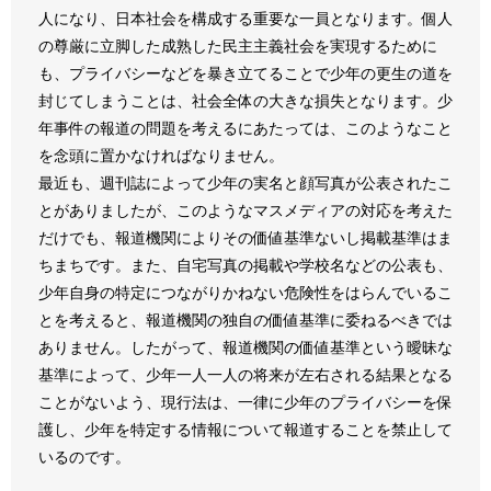
人になり、日本社会を構成する重要な一員となります。個人
の尊厳に立脚した成熟した民主主義社会を実現するために
も、プライバシーなどを暴き立てることで少年の更生の道を
封じてしまうことは、社会全体の大きな損失となります。少
年事件の報道の問題を考えるにあたっては、このようなこと
を念頭に置かなければなりません。
最近も、週刊誌によって少年の実名と顔写真が公表されたこ
とがありましたが、このようなマスメディアの対応を考えた
だけでも、報道機関によりその価値基準ないし掲載基準はま
ちまちです。また、自宅写真の掲載や学校名などの公表も、
少年自身の特定につながりかねない危険性をはらんでいるこ
とを考えると、報道機関の独自の価値基準に委ねるべきでは
ありません。したがって、報道機関の価値基準という曖昧な
基準によって、少年一人一人の将来が左右される結果となる
ことがないよう、現行法は、一律に少年のプライバシーを保
護し、少年を特定する情報について報道することを禁止して
いるのです。