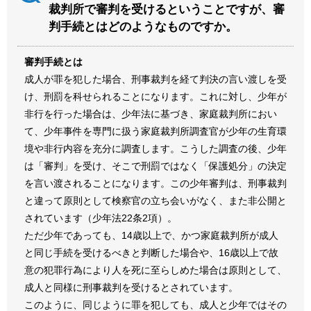
裁判所で審判を受けるということですが、審
判手続とはどのようなものですか。
審判手続とは
成人が罪を犯した場合、刑事裁判を経て判決の言い渡しを受
け、刑罰を科せられることになります。これに対し、少年が
非行を行った場合は、少年法に基づき、家庭裁判所におい
て、少年事件を専門に扱う家庭裁判所調査官が少年の生育環
境や非行内容を充分に調査します。こうした調査の後、少年
は「審判」を受け、そこで刑罰ではなく「保護処分」の決定
を言い渡されることになります。この少年審判は、刑事裁判
と違って原則として検察官の立ち会いがなく、また非公開と
されています（少年法22条2項）。
ただ少年であっても、14歳以上で、かつ家庭裁判所が成人
と同じ手続を受けるべきと判断した場合や、16歳以上で故
意の犯罪行為により人を死に至らしめた場合は原則として、
成人と同様に刑事裁判を受けるとされています。
このように、同じように罪を犯しても、成人と少年ではその