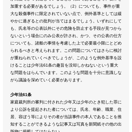
加重する必要があるでしょう。（2）についても、事件が重
大な殺傷事件に限定されていない点で、例外基準としては緩
やかに過ぎるとの批判が当てはまるでしょう。いずれにして
も、氏名等の公表以外にその危険を防止する手段が見つから
ないという場合にのみ公表が許され、かつ、その公表の仕方
についても、諸般の事情を考慮した上で必要最小限にとどめ
られるべきと考えられます。この問題についてはさらに検討
が重ねられていくべきでしょうが、このような例外基準を設
けることは少年法61条の趣旨を没却しかねないという重大
な問題をはらんでいます。このような問題を十分に意識しな
がら議論を深めていく必要があります。
少年法61条
家庭裁判所の審判に付された少年又は少年のとき犯した罪に
より公訴を提起された者については、氏名、年齢、職業、住
居、容ぼう等によりその者が当該事件の本人であることを推
知することができるような記事又は写真を新聞紙その他の出
版物に掲載してはならない。