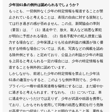
少年法61条の例外は認められるでしょうか？
もっとも、一切例外なく少年の特定情報を報道することが禁
止されていると考えることは、表現の自由に対する規制とし
ては行き過ぎの感が否めません。この点、新聞協会の準則
（要旨）は、「（1）逃走中で、放火、殺人など凶悪な累犯
が明白に予想される場合、（2）指名手配中の犯人捜査に協
力する場合など、少年保護よりも社会的利益の擁護が強く優
先する特殊な場合については、氏名、写真などの掲載を認め
る除外例とする」と定めており、公益上の利益が少年の利益
を上回ると考えられる一定の場合には、少年の特定情報を報
道することを例外的に認めています。
しかしながら、前述した少年の特定情報を禁止した少年法
61条の趣旨からすると、このような例外準則でも、少年の
プライバシー権や成長発達権を犠牲にするには、まだ緩やか
に過ぎると考えられます。すなわち、（1）については、単
に逃走中というだけでは足りず、少年が武器や凶器を携帯し
ており、しかもそれを使用して同種の凶悪な累犯を行う危険
が高度でかつ切迫していることが明白であること等、要件を