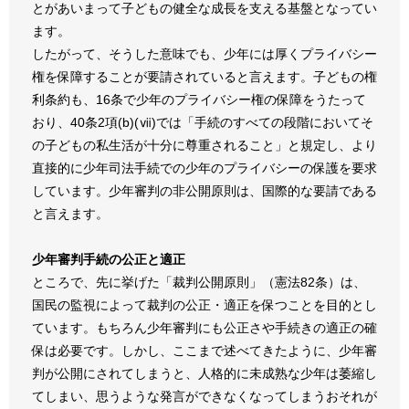
とがあいまって子どもの健全な成長を支える基盤となってい
ます。
したがって、そうした意味でも、少年には厚くプライバシー
権を保障することが要請されていると言えます。子どもの権
利条約も、16条で少年のプライバシー権の保障をうたって
おり、40条2項(b)(ⅶ)では「手続のすべての段階においてそ
の子どもの私生活が十分に尊重されること」と規定し、より
直接的に少年司法手続での少年のプライバシーの保護を要求
しています。少年審判の非公開原則は、国際的な要請である
と言えます。
少年審判手続の公正と適正
ところで、先に挙げた「裁判公開原則」（憲法82条）は、
国民の監視によって裁判の公正・適正を保つことを目的とし
ています。もちろん少年審判にも公正さや手続きの適正の確
保は必要です。しかし、ここまで述べてきたように、少年審
判が公開にされてしまうと、人格的に未成熟な少年は萎縮し
てしまい、思うような発言ができなくなってしまうおそれが