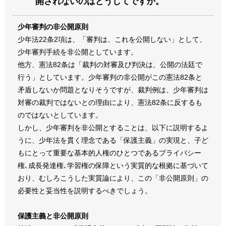
開されないのはどうしてですか。
少年審判の非公開原則
少年法22条2項は、「審判は、これを公開しない」として、
少年審判手続を非公開としています。
他方、憲法82条は「裁判の対審及び判決は、公開の法廷で
行う」としています。少年審判の非公開がこの憲法82条と
矛盾しないか問題となりそうですが、裁判例は、少年審判は
対審の裁判ではないとの理由により、憲法82条に反するも
のではないとしています。
しかし、少年審判を非公開とすることは、以下に説明するよ
うに、少年法を貫く理念である「保護主義」の実現と、子ど
もにとって重要な基本的人権のひとつであるプライバシー
権､成長発達権､学習権の保障という実質的な根拠に基づいて
おり、むしろこうした実質論により、この「非公開原則」の
必要性と妥当性を説明するべきでしょう。
保護主義と非公開原則