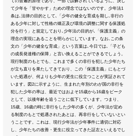
ての普遍的原理であり、一部で誤解されているように、決し
て少年を「甘やかす」ための理念ではないのです。少年法1
条は､法律の目的として､「少年の健全な育成を期し､非行の
ある少年に対して性格の矯正及び環境の調整に関する保護処
分を行う」と規定しており､少年法の目的が､「保護主義」の
理念の実現にあることを明らかにしています。なお､この条
文の「少年の健全な育成」という言葉は､今日では､「子ども
の成長発達権の保障」と言い換えることができるでしょう。
現行制度のもとでも、これまで多くの非行を犯した少年たち
が立ち直りを果たしてきており、この「保護主義」にもとづ
いた処遇が、何よりも少年の更生に役立つことが実証されて
います。図2に示すように、生まれた年別のわが国の非行を
犯した少年の率は、最近ではおよそ15歳から16歳をピーク
として、以後年齢を追うごとに低下しています。つまり、
15歳、16歳の時に非行をした少年の多くが、少年法が定め
る制度のもとで処遇されたあとは、再非行をしていないとい
うことです。これは、現行少年法が少年事件に適切に対応
し、少年たちの改善・更生に役立ってきた証左といえるでし