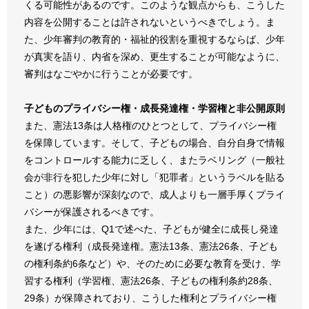
くる可能性があるのです。このような観点からも、こうした
内容を公開することは許されないというべきでしょう。ま
た、少年審判の教育的・福祉的役割を重視するならば、少年
が真実を語り、内省を深め、更生することが可能なように、
審判はなごやかに行うことが必要です。
子どものプライバシー権・成長発達権・学習権と非公開原則
また、憲法13条は人格権のひとつとして、プライバシー権
を保障しています。そして、子どもの場合、自分自身で情報
をコントロールする能力に乏しく、またラベリング（一般社
会が非行を犯した少年に対し「犯罪者」というラベルを貼る
こと）の悪影響が深刻なので、成人よりも一層手厚くプライ
バシーが保護されるべきです。
また、少年には、Q1で述べた、子どもが健全に成長し発達
を遂げる権利（成長発達権。憲法13条、憲法26条、子ども
の権利条約6条など）や、そのために必要な教育を受け、学
習する権利（学習権、憲法26条、子どもの権利条約28条、
29条）が保障されており、こうした権利とプライバシー権