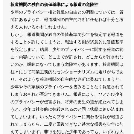
報道機関の独自の価値基準による報道の危険性
少年のプライバシー権と報道の自由との調整については、質
問にあるように、報道機関の自主的判断に任せれば十分と考
える人もいるかもしれません。
しかし、報道機関が独自の価値基準で少年を特定する報道を
することを許してしまうと、報道する側が恣意的に価値基準
を設定しまい、結局、少年のプライバシーに関する報道の範
囲・内容について、どこまでが許され、どこからが許されな
いのか、曖昧になってしまう危険性があります。報道機関は
往々にして商業主義的なセンショーナリズムに走りがちであ
り、そのような報道機関の自主的な判断に委ねてしまうと、
少年やその家族のプライバシーを省みることなく報道されて
しまうおそれが否定できません。報道により、ひとたび少年
のプライバシーが侵害され、将来の更生の道が絶たれてしま
うと、少年は社会的に抹殺されるのと同じ状態に追い込まれ
てしまいます。いったんプライバシーに関わる情報が報道さ
れてしまったら、二度と回復できない甚大な損害を少年に与
えてしまいます。非行を犯した少年であっても、いずれは大