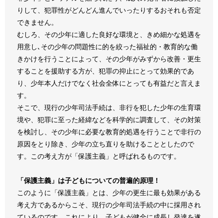
りして、犯罪性がどんどん進んでいったりするおそれも否定
できません。
むしろ、その少年に適した良好な環境と、きめ細かな処遇を
用意し､その少年の問題性に的を絞った福祉的・教育的な働
きかけを行うことによって、その少年がみずから改善・更生
することを援助する方が、犯罪の抑止にとって効果的であ
り、少年本人だけでなく社会全体にとっても有益だと言えま
す。
そこで、現行の少年司法手続は、非行を犯した少年の生育環
境や、犯罪に至った経緯などを科学的に調査して、その対策
を検討し、その少年に必要な教育的処遇を行うことで非行の
原因をとり除き、少年の立ち直りを助けることとしたので
す。この考え方が「保護主義」と呼ばれるものです。
「保護主義」は子どもについての普遍的原理！
このように「保護主義」とは、少年の更生に最も効果がある
考え方であるからこそ、現行の少年司法手続の中に採用され
ているのです。これにより、子どもが健全に成長し発達を遂