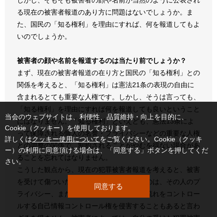
る現在の被害者報道のあり方に問題はないでしょうか。ま
た、国民の「知る権利」を理由にすれば、何を報道してもよ
いのでしょうか。
被害者の顔や名前を報道するのは当たり前でしょうか？
まず、現在の被害者報道の在り方と国民の「知る権利」との
関係を考えると、「知る権利」は憲法21条の表現の自由に
含まれるとても重要な人権です。しかし、そうは言っても、
「知る権利」を理由にすれば何を報道しても良いということ
当会のウェブサイトは、利便性、品質維持・向上を目的に、
にはなりません。「知る権利」といえども、憲法13条によ
Cookie（クッキー）を使用しております。
って保障される個人の名誉・プライバシーなどの重要な人権
詳しくは
クッキー使用について
をご覧ください。Cookie（クッキ
との調整の関係で、制約されることがやむを得ない場合があ
ー）の利用に同意頂ける場合は、「同意する」ボタンを押してくだ
ることを忘れてはなりません。
さい。
こうした観点から、現在の犯罪被害者報道を考えると、被害
を受けて傷ついた人の名前や顔を報道するのは、その人のプ
同意する
ライバシー、また自分自身で自分の情報の流れをコントロー
ルする自己情報コントロール権を侵害することもあると言わ