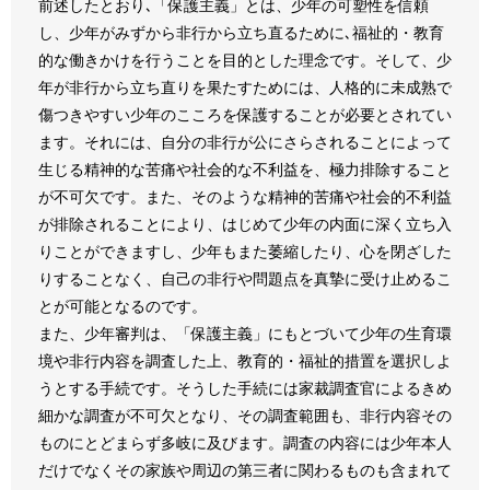
前述したとおり､「保護主義」とは、少年の可塑性を信頼
し、少年がみずから非行から立ち直るために､福祉的・教育
的な働きかけを行うことを目的とした理念です。そして、少
年が非行から立ち直りを果たすためには、人格的に未成熟で
傷つきやすい少年のこころを保護することが必要とされてい
ます。それには、自分の非行が公にさらされることによって
生じる精神的な苦痛や社会的な不利益を、極力排除すること
が不可欠です。また、そのような精神的苦痛や社会的不利益
が排除されることにより、はじめて少年の内面に深く立ち入
りことができますし、少年もまた萎縮したり、心を閉ざした
りすることなく、自己の非行や問題点を真摯に受け止めるこ
とが可能となるのです。
また、少年審判は、「保護主義」にもとづいて少年の生育環
境や非行内容を調査した上、教育的・福祉的措置を選択しよ
うとする手続です。そうした手続には家裁調査官によるきめ
細かな調査が不可欠となり、その調査範囲も、非行内容その
ものにとどまらず多岐に及びます。調査の内容には少年本人
だけでなくその家族や周辺の第三者に関わるものも含まれて