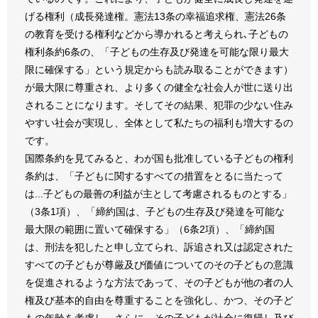
げる権利（成長発達権。憲法13条の幸福追求権、憲法26条
の教育を受ける権利などから導かれると考えられ､子どもの
権利条約6条の、「子どもの生存及び発達を可能な限り最大
限に確保する」という規定からも読み取ることができます）
が最大限に尊重され、より多くの健全な社会人が世に送り出
されることになります。そしてその結果、犯罪の少ない住み
やすい社会が実現し、全体として私たちの福利も増大するの
です。
国際条約を見てみると、わが国も批准している子どもの権利
条約は、「子どもに関するすべての措置をとるに当たって
は...子どもの最善の利益が主として考慮されるものとする」
（3条1項）、「締約国は、子どもの生存及び発達を可能な
最大限の範囲に置いて確保する」（6条2項）、「締約国
は、刑法を犯したと申し立てられ、訴追され又は認定された
すべての子どもが尊厳及び価値についてのその子どもの意識
を促進されるような方法であって、その子どもが他の者の人
権及び基本的自由を尊重することを強化し、かつ、その子ど
もの年齢を考慮し、さらに、その子どもが社会に復帰し及び