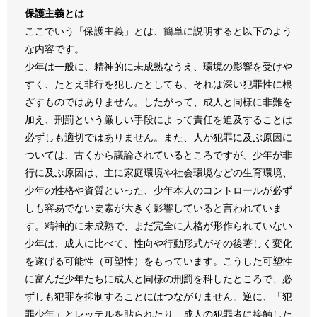
保護主義とは
ここでいう「保護主義」とは、簡単に説明すると以下のよう
な内容です。
少年は一般に、精神的に未成熟なうえ、環境の影響を受けや
すく、たとえ非行を犯したとしても、それは深い犯罪性に根
ざすものではありません。したがって、成人と同様に非難を
加え、刑罰という厳しい手段によって責任を追及することは
必ずしも適切ではありません。また、人が犯罪に及ぶ原因に
ついては、古くから議論されているところですが、少年が非
行に及ぶ原因は、主に家庭環境や社会環境などの生育環境、
少年の性格や資質といった、少年本人のコントロールが必ず
しも容易でない要素が大きく影響していると言われていま
す。精神的に未成熟で、まだ完全に人格が形作られていない
少年は、成人に比べて、性向や行動形式がその後著しく変化
を遂げる可能性（可塑性）をもっています。こうした可塑性
に富んだ少年たちに成人と同様の刑罰を科したところで、必
ずしも犯罪を抑制することにはつながりません。逆に、「犯
罪少年」とレッテルを貼られたり、成人の犯罪者に接触した