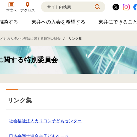
アクセス
本文へ
相談する
東弁への入会を希望する
東弁にできるこ
弁護士に相談するのサブメニューを開閉
東弁への入会を希望するのサブメニ
東弁に
相談・弁護士紹介・ADR、公設事務所支援、市民会議、市民交流会、人権賞、育英財団支援などの活動を行っています。
女性の社外役員の紹介を希望される方へ
外国法事
どもの人権と少年法に関する特別委員会
リンク集
に関する特別委員会
リンク集
社会福祉法人カリヨン子どもセンター
日本弁護士連合会子どもページ