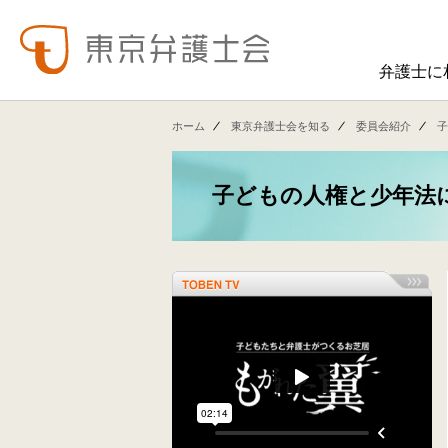
弁護士に
東弁の概要（会員数、役員等）、役員挨拶、歴史、組織図、行動計画、コンプライアンス、ハラスメント防止への取組み、FAQ、アクセス、連絡先、職員求人情報など掲載しています。
東弁では、委員会活動、法律
ホーム
東京弁護士会を知る
委員会紹介
子
子どもの人権と少年法