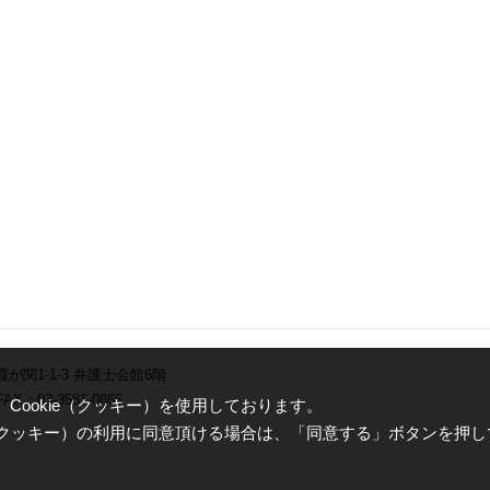
霞が関1-1-3 弁護士会館6階
AX：03-3581-0865
ookie（クッキー）を使用しております。
e（クッキー）の利用に同意頂ける場合は、「同意する」ボタンを押