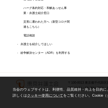
ハーグ条約対応・和解あっせん事
業・弁護士紹介窓口
災害に遭われた方へ（新型コロナ関
連もこちら）
電話相談
弁護士を紹介してほしい
紛争解決センター（ADR）を利用する
〒100-0013 東京都千代田区
TEL(代表)：03-3581-2201 F
当会のウェブサイトは、利便性、品質維持・向上を目的に、C
詳しくは
クッキー使用について
をご覧ください。Cooki