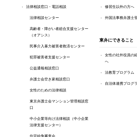
法律相談窓口・電話相談
修習生以外の方へ
法律相談センター
外国法事務弁護士
高齢者・障がい者総合支援センター
（オアシス）
東弁にできること
民事介入暴力被害者救済センター
女性の社外役員の
犯罪被害者支援センター
へ
公益通報相談窓口
法教育プログラム
弁護士会空き家相談窓口
自治体連携プログ
女性のための法律相談
東京弁護士会マンション管理相談窓
口
中小企業等向け法律相談（中小企業
法律支援センター）
住宅紛争審査会