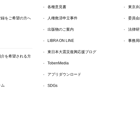
各種意見書
東京弁
登録をご希望の方へ
人権救済申立事件
委員会
出版物のご案内
法律研
LIBRA ON LINE
事務局
東日本大震災復興応援ブログ
紹介を希望される方
TobenMedia
アプリダウンロード
ラム
SDGs