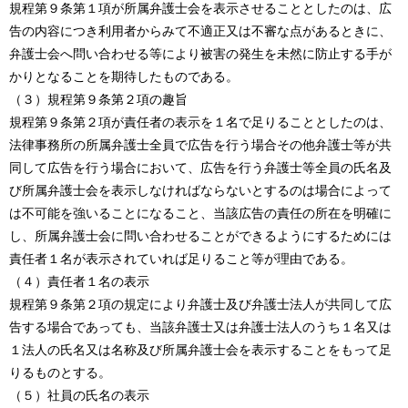
規程第９条第１項が所属弁護士会を表示させることとしたのは、広
告の内容につき利用者からみて不適正又は不審な点があるときに、
弁護士会へ問い合わせる等により被害の発生を未然に防止する手が
かりとなることを期待したものである。
（３）規程第９条第２項の趣旨
規程第９条第２項が責任者の表示を１名で足りることとしたのは、
法律事務所の所属弁護士全員で広告を行う場合その他弁護士等が共
同して広告を行う場合において、広告を行う弁護士等全員の氏名及
び所属弁護士会を表示しなければならないとするのは場合によって
は不可能を強いることになること、当該広告の責任の所在を明確に
し、所属弁護士会に問い合わせることができるようにするためには
責任者１名が表示されていれば足りること等が理由である。
（４）責任者１名の表示
規程第９条第２項の規定により弁護士及び弁護士法人が共同して広
告する場合であっても、当該弁護士又は弁護士法人のうち１名又は
１法人の氏名又は名称及び所属弁護士会を表示することをもって足
りるものとする。
（５）社員の氏名の表示