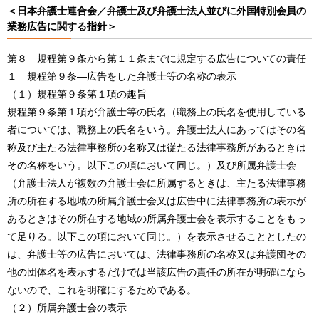
＜日本弁護士連合会／弁護士及び弁護士法人並びに外国特別会員の
業務広告に関する指針＞
第８ 規程第９条から第１１条までに規定する広告についての責任
１ 規程第９条―広告をした弁護士等の名称の表示
（１）規程第９条第１項の趣旨
規程第９条第１項が弁護士等の氏名（職務上の氏名を使用している
者については、職務上の氏名をいう。弁護士法人にあってはその名
称及び主たる法律事務所の名称又は従たる法律事務所があるときは
その名称をいう。以下この項において同じ。）及び所属弁護士会
（弁護士法人が複数の弁護士会に所属するときは、主たる法律事務
所の所在する地域の所属弁護士会又は広告中に法律事務所の表示が
あるときはその所在する地域の所属弁護士会を表示することをもっ
て足りる。以下この項において同じ。）を表示させることとしたの
は、弁護士等の広告においては、法律事務所の名称又は弁護団その
他の団体名を表示するだけでは当該広告の責任の所在が明確になら
ないので、これを明確にするためである。
（２）所属弁護士会の表示