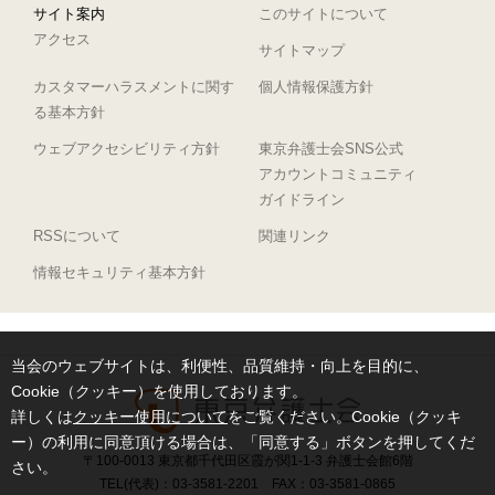
サイト案内
このサイトについて
アクセス
サイトマップ
カスタマーハラスメントに関す
個人情報保護方針
る基本方針
ウェブアクセシビリティ方針
東京弁護士会SNS公式
アカウントコミュニティ
ガイドライン
RSSについて
関連リンク
情報セキュリティ基本方針
当会のウェブサイトは、利便性、品質維持・向上を目的に、
Cookie（クッキー）を使用しております。
詳しくは
クッキー使用について
をご覧ください。Cookie（クッキ
ー）の利用に同意頂ける場合は、「同意する」ボタンを押してくだ
〒100-0013 東京都千代田区霞が関1-1-3 弁護士会館6階
さい。
TEL(代表)：03-3581-2201 FAX：03-3581-0865