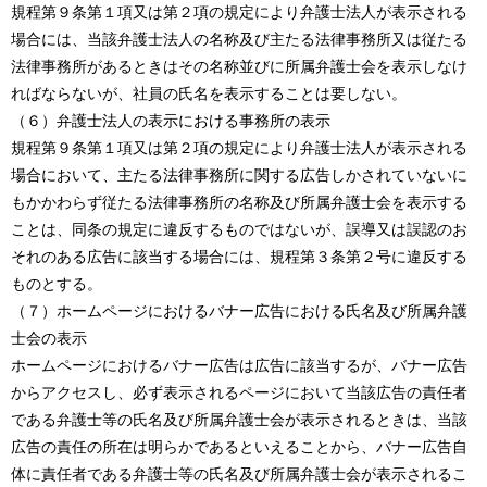
規程第９条第１項又は第２項の規定により弁護士法人が表示される
場合には、当該弁護士法人の名称及び主たる法律事務所又は従たる
法律事務所があるときはその名称並びに所属弁護士会を表示しなけ
ればならないが、社員の氏名を表示することは要しない。
（６）弁護士法人の表示における事務所の表示
規程第９条第１項又は第２項の規定により弁護士法人が表示される
場合において、主たる法律事務所に関する広告しかされていないに
もかかわらず従たる法律事務所の名称及び所属弁護士会を表示する
ことは、同条の規定に違反するものではないが、誤導又は誤認のお
それのある広告に該当する場合には、規程第３条第２号に違反する
ものとする。
（７）ホームページにおけるバナー広告における氏名及び所属弁護
士会の表示
ホームページにおけるバナー広告は広告に該当するが、バナー広告
からアクセスし、必ず表示されるページにおいて当該広告の責任者
である弁護士等の氏名及び所属弁護士会が表示されるときは、当該
広告の責任の所在は明らかであるといえることから、バナー広告自
体に責任者である弁護士等の氏名及び所属弁護士会が表示されるこ