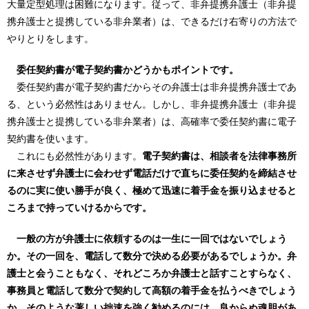
大量定型処理は困難になります。従って、非弁提携弁護士（非弁提
携弁護士と提携している非弁業者）は、できるだけ右寄りの方法で
やりとりをします。
委任契約書が電子契約書かどうかもポイントです。
委任契約書が電子契約書だからその弁護士は非弁提携弁護士であ
る、という必然性はありません。しかし、非弁提携弁護士（非弁提
携弁護士と提携している非弁業者）は、高確率で委任契約書に電子
契約書を使います。
これにも必然性があります。
電子契約書は、相談者を法律事務所
に来させず弁護士に会わせず電話だけで直ちに委任契約を締結させ
るのに実に使い勝手が良く、極めて迅速に着手金を振り込ませると
ころまで持っていけるからです。
一般の方が弁護士に依頼するのは一生に一回ではないでしょう
か。その一回を、電話して数分で決める必要があるでしょうか。弁
護士と会うこともなく、それどころか弁護士と話すことすらなく、
事務員と電話して数分で契約して高額の着手金を払うべきでしょう
か。そのような著しい拙速を強く勧めるのには、良からぬ魂胆があ