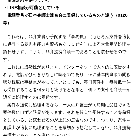
・全国対応を謳っている
・LINE相談が可能としている
・電話番号が日本弁護士連合会に登録しているものと違う（0120
等）
これらは、非弁業者が手配する「事務員」（もちろん案件を適切
に処理する意思も能力も資格もありません）による大量定型処理を
窺わせます。つまり、非弁提携弁護士であることを窺わせるので
す。
これには必然性があります。インターネットで大々的に広告をす
れば、電話がひっきりなしに鳴るのであり、仮に基本的事項の聞き
取り程度は事務員がやってよいとしても、毎日何件も、毎月数十件
も受任することを何ヶ月も続けるとなると、個々の案件を弁護士が
適切に処理するのは困難です。
案件を適切に処理するなら、一人の弁護士が同時期に受任できる
案件数に自ずと限界があります。それを超えて受任することを前提
としている、と窺わせるのが上記の広告なのです。つまり、案件を
弁護士が適切に処理することを最初から想定していない、非弁提携
弁護士であることを窺わせるのです。