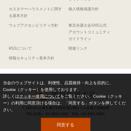
カスタマーハラスメントに関す
個人情報保護方針
る基本方針
ウェブアクセシビリティ方針
東京弁護士会SNS公式
アカウントコミュニティ
ガイドライン
RSSについて
関連リンク
情報セキュリティ基本方針
当会のウェブサイトは、利便性、品質維持・向上を目的に、
Cookie（クッキー）を使用しております。
詳しくは
クッキー使用について
をご覧ください。Cookie（クッキ
ー）の利用に同意頂ける場合は、「同意する」ボタンを押してくだ
〒100-0013 東京都千代田区霞が関1-1-3 弁護士会館6階
さい。
TEL(代表)：03-3581-2201 FAX：03-3581-0865
同意する