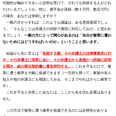
可能性が極めて大きいと説明を受けて、それでも依頼する人がどれ
だけいるでしょうか。特に、着手金が高額（数十万円、数百万円）
の場合、あなたは依頼しますか？
一般の方からすれば、このような議論は、ある意味退屈でしょ
う。「そんなことは弁護士の内部で適切に対応しておけ」と思われ
るでしょう。
一般の方にとって関心があるのは「自分が被害に遭わ
ないためにはどうすればいいのか」ということと思います。
結論から先に言えば
「
依頼する際、その弁護士の法律事務所に行
き、その弁護士に現実に会い、その弁護士から直接かつ詳細に説明
を聞き、紙の委任契約書に署名押印する。
」
これを守るだけで、被
害に遭う確率を大幅に低減できます（一旦持ち帰って、家族や友人
知人や他の弁護士にも相談してみる、そこまでやればさらに確実で
す）。
これを守ると決意したあなたは、ここから先を読む必要はありま
せん。
この方法で被害に遭う確率を低減できるのには必然性がありま