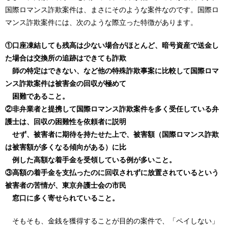
国際ロマンス詐欺案件は、まさにそのような案件なのです。国際ロ
マンス詐欺案件には、次のような際立った特徴があります。
①口座凍結しても残高は少ない場合がほとんど、暗号資産で送金し
た場合は交換所の追跡はできても詐欺
師の特定はできない、など他の特殊詐欺事案に比較して国際ロマ
ンス詐欺案件は被害金の回収が極めて
困難であること。
②非弁業者と提携して国際ロマンス詐欺案件を多く受任している弁
護士は、回収の困難性を依頼者に説明
せず、被害者に期待を持たせた上で、被害額（国際ロマンス詐欺
は被害額が多くなる傾向がある）に比
例した高額な着手金を受領している例が多いこと。
③高額の着手金を支払ったのに回収されずに放置されているという
被害者の苦情が、東京弁護士会の市民
窓口に多く寄せられていること。
そもそも、金銭を獲得することが目的の案件で、「ペイしない」