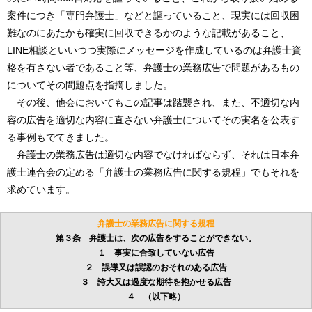
案件につき「専門弁護士」などと謳っていること、現実には回収困
難なのにあたかも確実に回収できるかのような記載があること、
LINE相談といいつつ実際にメッセージを作成しているのは弁護士資
格を有さない者であること等、弁護士の業務広告で問題があるもの
についてその問題点を指摘しました。
その後、他会においてもこの記事は踏襲され、また、不適切な内
容の広告を適切な内容に直さない弁護士についてその実名を公表す
る事例もでてきました。
弁護士の業務広告は適切な内容でなければならず、それは日本弁
護士連合会の定める「弁護士の業務広告に関する規程」でもそれを
求めています。
弁護士の業務広告に関する規程
第３条 弁護士は、次の広告をすることができない。
１ 事実に合致していない広告
２ 誤導又は誤認のおそれのある広告
３ 誇大又は過度な期待を抱かせる広告
４ （以下略）