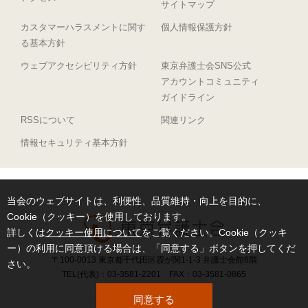
サイトマップ
カスタマーハラスメントに関す
個人情報保護方針
る基本方針
ウェブアクセシビリティ方針
東京弁護士会SNS公式
アカウントコミュニティ
ガイドライン
RSSについて
関連リンク
情報セキュリティ基本方針
当会のウェブサイトは、利便性、品質維持・向上を目的に、
Cookie（クッキー）を使用しております。
詳しくは
クッキー使用について
をご覧ください。Cookie（クッキ
ー）の利用に同意頂ける場合は、「同意する」ボタンを押してくだ
〒100-0013 東京都千代田区霞が関1-1-3 弁護士会館6階
さい。
TEL(代表)：03-3581-2201 FAX：03-3581-0865
同意する