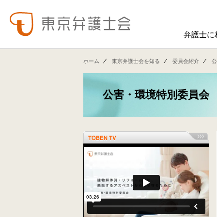
弁護士に
東弁の概要（会員数、役員等）、役員挨拶、歴史、組織図、行動計画、コンプライアンス、ハラスメント防止への取組み、FAQ、アクセス、連絡先、職員求人情報など掲載しています。
東弁では、委員会活動、法律
ホーム
東京弁護士会を知る
委員会紹介
公
公害・環境特別委員会