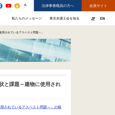
法律事務職員の方へ
会員サイト
と
私たちのメッセージ
東京弁護士会を知る
JP
EN
私たちのメッセージのサブメニューを開閉
東京弁護士会を知るのサブメニュ
ューを開閉
できることのサブメニューを開閉
務弁護士登録をご希望の方へ
紛争解決センター（ADR）を利用する
使用されているアスベスト問題～」
状と課題～建物に使用され
使用されているアスベスト問題～」の報