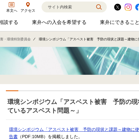
アクセス
本文へ
相談する
東弁への入会を希望する
東弁にできるこ
弁護士に相談するのサブメニューを開閉
東弁への入会を希望するのサブメニ
東弁に
相談・弁護士紹介・ADR、公設事務所支援、市民会議、市民交流会、人権賞、育英財団支援などの活動を行っています。
女性の社外役員の紹介を希望される方へ
外国法事
害・環境特別委員会
環境シンポジウム「アスベスト被害 予防の現状と課題～建物に
環境シンポジウム「アスベスト被害 予防の現
ているアスベスト問題～」
環境シンポジウム「アスベスト被害 予防の現状と課題～建物に
告書
（PDF:10MB）を掲載しました。