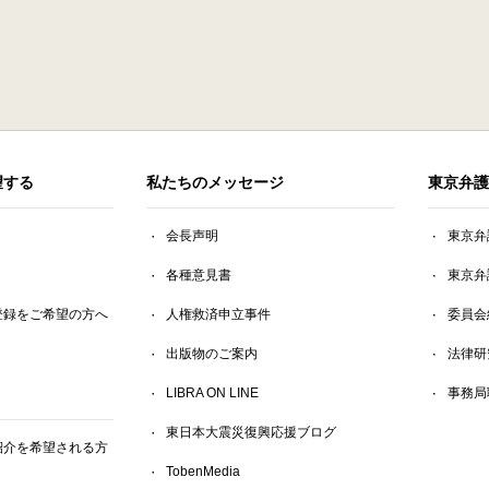
望する
私たちのメッセージ
東京弁護
会長声明
東京弁
各種意見書
東京弁
登録をご希望の方へ
人権救済申立事件
委員会
出版物のご案内
法律研
LIBRA ON LINE
事務局
東日本大震災復興応援ブログ
紹介を希望される方
TobenMedia