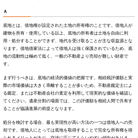
Ａ
底地とは、借地権が設定された土地の所有権のことです。借地人が
建物を所有・使用している以上、底地の所有者は土地を自由に利
用・処分することができず、地代を受け取ることが主な収益源とな
ります。借地借家法によって借地人は強く保護されているため、底
地の流動性は極めて低く、一般の不動産より売却が難しい財産で
す。
まず行うべきは、底地の経済的価値の把握です。相続税評価額と実
際の市場価値は大きく乖離することが多いため、不動産鑑定士によ
る鑑定、または不動産会社の査定を利用して現実的な価値を確認し
てください。遺産分割の場面では、この評価額を相続人間で共有す
ることが協議進展の前提となります。
処分を検討する場合、最も実現性が高い方法の一つは借地人への売
却です。借地人にとっては底地を取得することで完全な所有権を得
られるメリットがあり、交渉に応じてもらいやすい傾向がありま