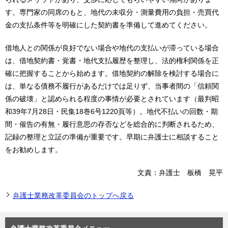
す。専門家の同席のもと、地代の未収分・測量費用の負担・売買代
金の支払条件等を明確にした契約書を準備して進めてください。
借地人との関係が良好でない場合や地代の支払いが滞っている場合
は、借地契約書・覚書・地代支払履歴を整理し、法的権利関係を正
確に把握することから始めます。借地契約の解除を検討する場合に
は、単なる債務不履行があるだけでは足りず、当事者間の「信頼関
係の破壊」と認められる程度の事情が必要とされています（最判昭
和39年7月28日・民集18巻6号1220頁等）。地代不払いの回数・期
間・催告の有無・履行意思の存否などを総合的に判断されるため、
記録の整理と立証の準備が重要です。早期に弁護士に相談すること
をお勧めします。
文責：弁護士 板橋 晃平
弁護士業務改革委員会のトップへ戻る