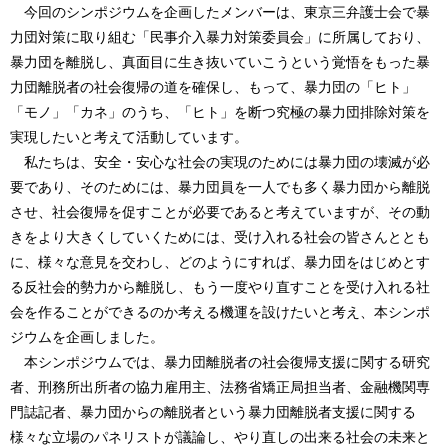
今回のシンポジウムを企画したメンバーは、東京三弁護士会で暴
力団対策に取り組む「民事介入暴力対策委員会」に所属しており、
暴力団を離脱し、真面目に生き抜いていこうという覚悟をもった暴
力団離脱者の社会復帰の道を確保し、もって、暴力団の「ヒト」
「モノ」「カネ」のうち、「ヒト」を断つ究極の暴力団排除対策を
実現したいと考えて活動しています。
私たちは、安全・安心な社会の実現のためには暴力団の壊滅が必
要であり、そのためには、暴力団員を一人でも多く暴力団から離脱
させ、社会復帰を促すことが必要であると考えていますが、その動
きをより大きくしていくためには、受け入れる社会の皆さんととも
に、様々な意見を交わし、どのようにすれば、暴力団をはじめとす
る反社会的勢力から離脱し、もう一度やり直すことを受け入れる社
会を作ることができるのか考える機運を設けたいと考え、本シンポ
ジウムを企画しました。
本シンポジウムでは、暴力団離脱者の社会復帰支援に関する研究
者、刑務所出所者の協力雇用主、法務省矯正局担当者、金融機関専
門誌記者、暴力団からの離脱者という暴力団離脱者支援に関する
様々な立場のパネリストが議論し、やり直しの出来る社会の未来と