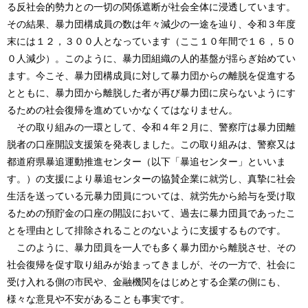
る反社会的勢力との一切の関係遮断が社会全体に浸透しています。
その結果、暴力団構成員の数は年々減少の一途を辿り、令和３年度
末には１２，３００人となっています（ここ１０年間で１６，５０
０人減少）。このように、暴力団組織の人的基盤が揺らぎ始めてい
ます。今こそ、暴力団構成員に対して暴力団からの離脱を促進する
とともに、暴力団から離脱した者が再び暴力団に戻らないようにす
るための社会復帰を進めていかなくてはなりません。
その取り組みの一環として、令和４年２月に、警察庁は暴力団離
脱者の口座開設支援策を発表しました。この取り組みは、警察又は
都道府県暴追運動推進センター（以下「暴追センター」といいま
す。）の支援により暴追センターの協賛企業に就労し、真摯に社会
生活を送っている元暴力団員については、就労先から給与を受け取
るための預貯金の口座の開設において、過去に暴力団員であったこ
とを理由として排除されることのないように支援するものです。
このように、暴力団員を一人でも多く暴力団から離脱させ、その
社会復帰を促す取り組みが始まってきましが、その一方で、社会に
受け入れる側の市民や、金融機関をはじめとする企業の側にも、
様々な意見や不安があることも事実です。