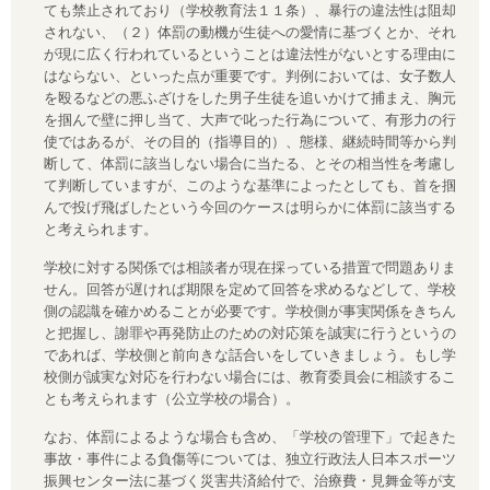
ても禁止されており（学校教育法１１条）、暴行の違法性は阻却
されない、（２）体罰の動機が生徒への愛情に基づくとか、それ
が現に広く行われているということは違法性がないとする理由に
はならない、といった点が重要です。判例においては、女子数人
を殴るなどの悪ふざけをした男子生徒を追いかけて捕まえ、胸元
を掴んで壁に押し当て、大声で叱った行為について、有形力の行
使ではあるが、その目的（指導目的）、態様、継続時間等から判
断して、体罰に該当しない場合に当たる、とその相当性を考慮し
て判断していますが、このような基準によったとしても、首を掴
んで投げ飛ばしたという今回のケースは明らかに体罰に該当する
と考えられます。
学校に対する関係では相談者が現在採っている措置で問題ありま
せん。回答が遅ければ期限を定めて回答を求めるなどして、学校
側の認識を確かめることが必要です。学校側が事実関係をきちん
と把握し、謝罪や再発防止のための対応策を誠実に行うというの
であれば、学校側と前向きな話合いをしていきましょう。もし学
校側が誠実な対応を行わない場合には、教育委員会に相談するこ
とも考えられます（公立学校の場合）。
なお、体罰によるような場合も含め、「学校の管理下」で起きた
事故・事件による負傷等については、独立行政法人日本スポーツ
振興センター法に基づく災害共済給付で、治療費・見舞金等が支