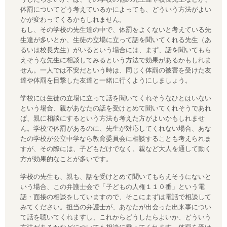
体罰についてどう考えているかによっても、どういう方法がよい
かが変わってくるかもしれません。
もし、その学校の先生達の中で、体罰をよくないと考えている先
生達が多いとか、生徒の立場に立って話を聞いてくれる先生（あ
るいは校長先生）がいるという場合には、まず、話を聞いてもら
えそうな先生に相談してみるという方法で効果があるかもしれま
せん。一人では不安だという時は、同じく体罰の被害を受けた友
達や体罰を目撃した友達と一緒に行くようにしましょう。
学校には生徒の立場に立って話を聞いてくれそうなひとはいない
という場合、親があなたの話を受けとめて聞いてくれそうであれ
ば、親に相談にするという方法も考えた方がよいかもしれませ
ん。学校で体罰があるのに、先生が対応してくれない場合、あな
たの学校が公立中学なら教育委員会に相談することも考えられま
すが、その際には、子どもだけでなく、親など大人を通して動く
方が効果的なことが多いです。
学校の先生も、親も、話を受けとめて聞いてもらえそうにないと
いう場合、この弁護士会で「子どもの人権１１０番」という電
話・面接の相談をしていますので、そこにまずは電話で相談して
みてください。担当の弁護士が、あなたが出会った出来事につい
て話を聴いてくれますし、これからどうしたらよいか、どういう