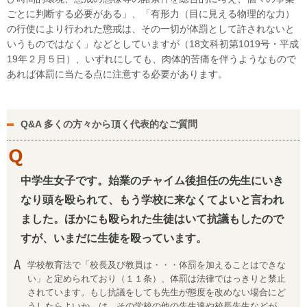
ごとに判断する必要がある」、「有形力（目に見える物理的な力）
の行使により行われた懲戒は、その一切が体罰として許されないと
いうものではなく」などとしていますが（18文科初第1019号・平成
19年２月５日）、いずれにしても、肉体的苦痛を伴うようなもので
あれば体罰に当たる点に注意する必要があります。
Q&A 多くの方々から頂く代表的なご質問
中学生女子です。始業のチャイム後担任の先生にいき
なり頭を殴られて、もう学校に来なくてよいと言われ
ました。ほかにも殴られた生徒はいて抗議もしたので
すが、いまだに生徒を殴っています。
学校教育法で「校長及び教員は・・・体罰を加えることはできな
い」と定められており（１１条）、体罰は法律ではっきりと禁止
されています。もし抗議をしても先生が態度を改めない場合にど
うしたらよいか、は、その学校の他の先生達や校長先生などが、