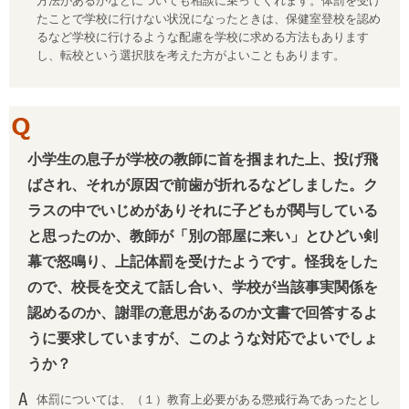
方法があるかなどについても相談に乗ってくれます。体罰を受け
たことで学校に行けない状況になったときは、保健室登校を認め
るなど学校に行けるような配慮を学校に求める方法もあります
し、転校という選択肢を考えた方がよいこともあります。
小学生の息子が学校の教師に首を掴まれた上、投げ飛
ばされ、それが原因で前歯が折れるなどしました。ク
ラスの中でいじめがありそれに子どもが関与している
と思ったのか、教師が「別の部屋に来い」とひどい剣
幕で怒鳴り、上記体罰を受けたようです。怪我をした
ので、校長を交えて話し合い、学校が当該事実関係を
認めるのか、謝罪の意思があるのか文書で回答するよ
うに要求していますが、このような対応でよいでしょ
うか？
体罰については、（１）教育上必要がある懲戒行為であったとし