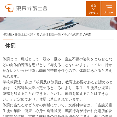
弁護士に相談する
法律相談一覧
子どもの問題
体罰
HOME
体罰
体罰とは、懲戒として、殴る、蹴る、直立不動の姿勢をとらせるな
どの肉体的苦痛を懲戒として与えることをいいます。トイレに行か
せないといった行為も肉体的苦痛を伴うので、体罰にあたると考え
られます。
学校教育法11条は「校長及び教員は、教育上必要があると認めると
きは、文部科学大臣の定めるところにより、学生、生徒及び児童に
懲戒を加えることができる。ただし、体罰を加えることはできな
い。」と定めており、体罰は禁止されています。
体罰に当たるかどうかの判断について、文部科学省は、「当該児童
生徒の年齢、健康、心身の発達状況、当該行為が行われた場所的及
び時間的環境、懲戒の態様等の諸条件を総合的に考え、個々の事案