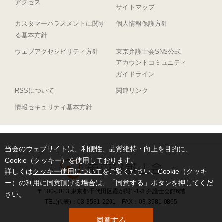
アクセス
サイトマップ
カスタマーハラスメントに関す
個人情報保護方針
る基本方針
ウェブアクセシビリティ方針
東京弁護士会SNS公式
アカウントコミュニティ
ガイドライン
RSSについて
関連リンク
情報セキュリティ基本方針
当会のウェブサイトは、利便性、品質維持・向上を目的に、
Cookie（クッキー）を使用しております。
詳しくは
クッキー使用について
をご覧ください。Cookie（クッキ
ー）の利用に同意頂ける場合は、「同意する」ボタンを押してくだ
〒100-0013 東京都千代田区霞が関1-1-3 弁護士会館6階
さい。
TEL(代表)：03-3581-2201 FAX：03-3581-0865
同意する