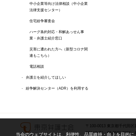
中小企業等向け法律相談（中小企業
法律支援センター）
住宅紛争審査会
ハーグ条約対応・和解あっせん事
業・弁護士紹介窓口
災害に遭われた方へ（新型コロナ関
連もこちら）
電話相談
弁護士を紹介してほしい
紛争解決センター（ADR）を利用する
〒100-0013 東京都千代田区
TEL(代表)：03-3581-2201 F
当会のウェブサイトは、利便性、品質維持・向上を目的に、C