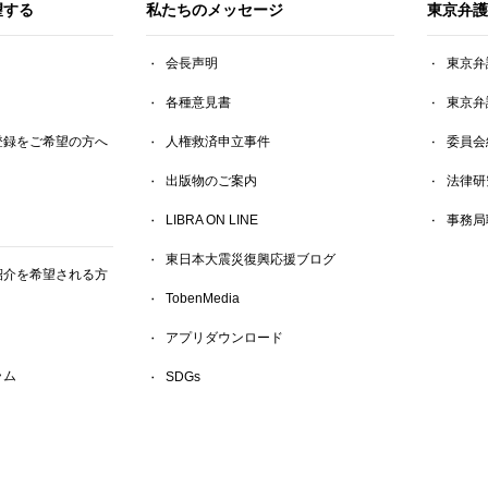
望する
私たちのメッセージ
東京弁護
会長声明
東京弁
各種意見書
東京弁
登録をご希望の方へ
人権救済申立事件
委員会
出版物のご案内
法律研
LIBRA ON LINE
事務局
東日本大震災復興応援ブログ
紹介を希望される方
TobenMedia
アプリダウンロード
ラム
SDGs