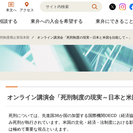
アクセス
本文へ
相談する
東弁への入会を希望する
東弁にできるこ
弁護士に相談するのサブメニューを開閉
東弁への入会を希望するのサブメニ
東弁に
相談・弁護士紹介・ADR、公設事務所支援、市民会議、市民交流会、人権賞、育英財団支援などの活動を行っています。
女性の社外役員の紹介を希望される方へ
外国法事
刑制度廃止実現本部
オンライン講演会「死刑制度の現実～日本と米国を比較して～」（
オンライン講演会「死刑制度の現実～日本と米国
死刑については、先進国38か国の加盟する国際機関OECD（経済
み死刑が執行されています。米国の文化・経済・法制度における
は極めて重要な視点といえます。