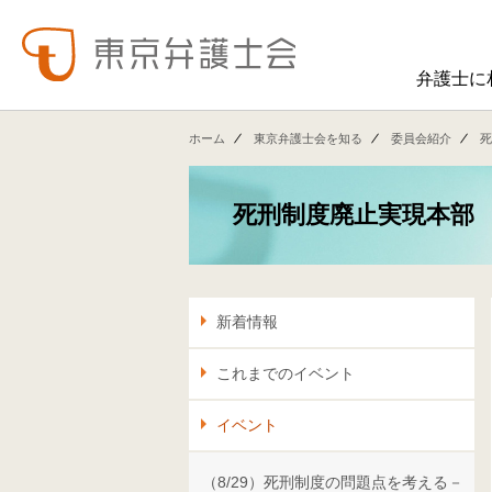
弁護士に
東弁の概要（会員数、役員等）、役員挨拶、歴史、組織図、行動計画、コンプライアンス、ハラスメント防止への取組み、FAQ、アクセス、連絡先、職員求人情報など掲載しています。
東弁では、委員会活動、法律
ホーム
東京弁護士会を知る
委員会紹介
死
死刑制度廃止実現本部
新着情報
これまでのイベント
イベント
（8/29）死刑制度の問題点を考える－