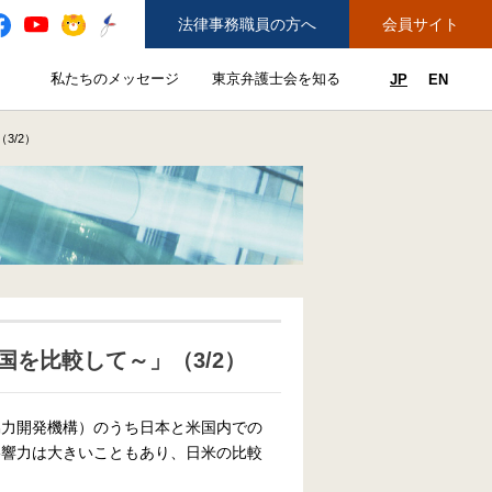
法律事務職員の方へ
会員サイト
と
私たちのメッセージ
東京弁護士会を知る
JP
EN
私たちのメッセージのサブメニューを開閉
東京弁護士会を知るのサブメニュ
ューを開閉
できることのサブメニューを開閉
務弁護士登録をご希望の方へ
紛争解決センター（ADR）を利用する
3/2）
を比較して～」（3/2）
協力開発機構）のうち日本と米国内での
影響力は大きいこともあり、日米の比較