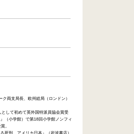
ヨーク両支局長、欧州総局（ロンドン）
人として初めて英外国特派員協会賞受
』（小学館）で第18回小学館ノンフィ
受賞。
れる死刑 アメリカ日本』（岩波書店）