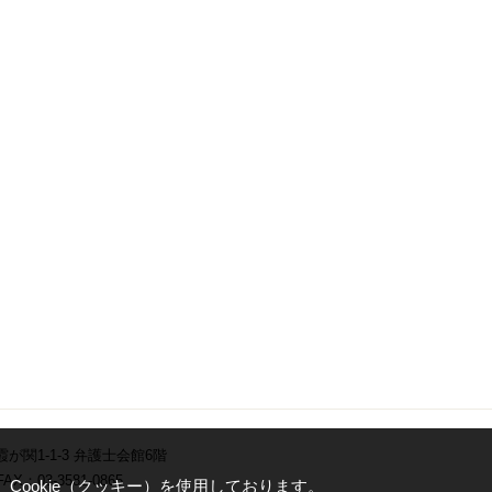
霞が関1-1-3 弁護士会館6階
AX：03-3581-0865
ookie（クッキー）を使用しております。