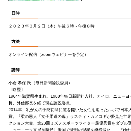
日時
２０２３年３月２日（木）午後６時～午後８時
方法
オンライン配信（zoomウェビナーを予定）
講師
小倉 孝保 氏（毎日新聞論説委員）
〔略歴〕
1964年滋賀県生まれ。1988年毎日新聞社入社、カイロ、ニュー
長、外信部長を経て現在論説委員。
2014年、乳がんの予防切除に道を開いた女性を追ったルポで日本
賞。『柔の恩人「女子柔道の母」ラスティ・カノコギが夢見た世界
クション大賞、第23回ミズノスポーツライター最優秀賞をダブル
ニューヨーク支局長時代に米国で死刑の現状を継続取材し、『ゆ