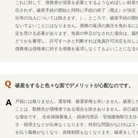
これに対して、債務者が清算を必要とするようなめぼしい財産
任されず、破産手続の開始と同時に手続の終了（廃止）が決定
社等の法人については除きます。）。ところで、破産手続の開
ないでよいことにはなりません。債務の返済の責任を免れるに
定を受ける必要があります。免責の申立がなされた場合は、裁
どうかを審理し、許可すべきと判断すれば免責許可決定を出し
債務者は債権者に対する債務を返済しなくてもよいことになる
破産をすると色々な面でデメリットが心配なのです。
戸籍には載りません。選挙権、被選挙権も失いません。破産し
ことは、勤務先が債権者である場合を除きありません。自己破
な場合です。 生命保険募集人・損保代理店・宅地建物取引主
士・税理士などが出来なくなります。特別な問題がなければ２
を払う義務がなくなり、資格制限もなくなります。破産をして