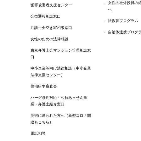
女性の社外役員の
犯罪被害者支援センター
へ
公益通報相談窓口
法教育プログラム
弁護士会空き家相談窓口
自治体連携プログ
女性のための法律相談
東京弁護士会マンション管理相談窓
口
中小企業等向け法律相談（中小企業
法律支援センター）
住宅紛争審査会
ハーグ条約対応・和解あっせん事
業・弁護士紹介窓口
災害に遭われた方へ（新型コロナ関
連もこちら）
電話相談