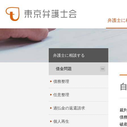
弁護士に
東弁の概要（会員数、役員等）、役員挨拶、歴史、組織図、行動計画、コンプライアンス、ハラスメント防止への取組み、FAQ、アクセス、連絡先、職員求人情報など掲載しています。
東弁では、委員会活動、法律
弁護士に相談する
借金問題
債務整理
任意整理
過払金の返還請求
裁
債
個人再生
破