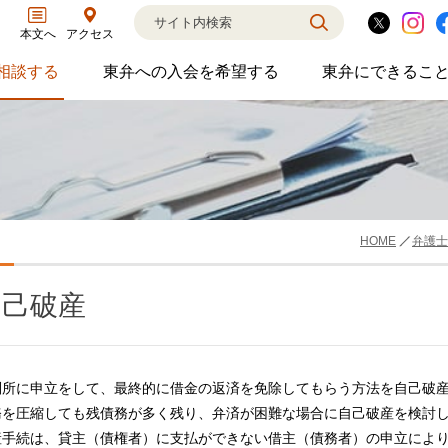
アクセス
本文へ
相談する
東弁への入会を希望する
東弁にできるこ
弁護士に相談するのサブメニューを開閉
東弁への入会を希望するのサブメニ
東弁に
相談・弁護士紹介・ADR、公設事務所支援、市民会議、市民交流会、人権賞、育英財団支援などの活動を行っています。
女性の社外役員の紹介を希望される方へ
外国法事
HOME
弁護士
自己破産
判所に申立をして、最終的に借金の返済を免除してもらう方法を自己破産
務を圧縮しても残債務が多く残り、弁済が困難な場合に自己破産を検討
産手続は、貸主（債権者）に支払ができない借主（債務者）の申立によ