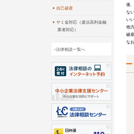
後
自己破産
な
い
ヤミ金対応（違法高利金融
他
業者対応）
破
な
法律相談一覧へ