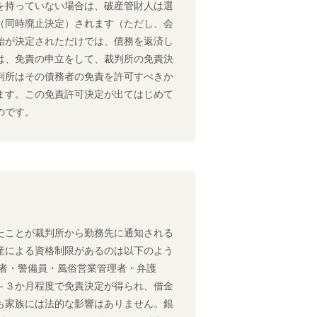
を持っていない場合は、破産管財人は選
（同時廃止決定）されます（ただし、会
始が決定されただけでは、債務を返済し
は、免責の申立をして、裁判所の免責決
判所はその債務者の免責を許可すべきか
ます。この免責許可決定が出てはじめて
のです。
たことが裁判所から勤務先に通知される
産による資格制限があるのは以下のよう
任者・警備員・風俗営業管理者・弁護
～３か月程度で免責決定が得られ、借金
も家族には法的な影響はありません。銀