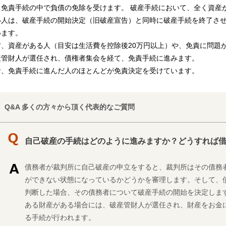
、免責手続の中で負債の免除を受けます。 破産手続において、全く資産
い人は、破産手続の開始決定（旧破産宣告）と同時に破産手続を終了さ
います。
方、資産がある人（目安は生活費を控除後20万円以上）や、免責に問題
産管財人が選任され、債権者集会を経て、免責手続に進みます。
お、免責手続に進んだ人のほとんどが免責決定を受けています。
Q&A 多くの方々から頂く代表的なご質問
自己破産の手続はどのように進みますか？どうすれば
債務者が裁判所に自己破産の申立をすると、裁判所はその債務
ができない状態になっているかどうかを審理します。そして、
判断した場合、その債務者について破産手続の開始を決定しま
ある財産がある場合には、破産管財人が選任され、財産をお金
る手続が行われます。