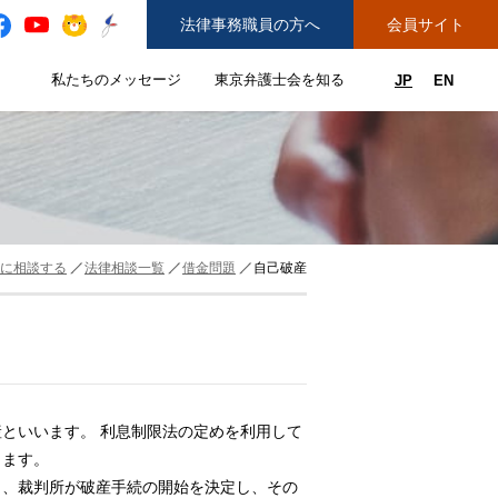
法律事務職員の方へ
会員サイト
と
私たちのメッセージ
東京弁護士会を知る
JP
EN
私たちのメッセージのサブメニューを開閉
東京弁護士会を知るのサブメニュ
ューを開閉
できることのサブメニューを開閉
務弁護士登録をご希望の方へ
紛争解決センター（ADR）を利用する
に相談する
法律相談一覧
借金問題
自己破産
といいます。 利息制限法の定めを利用して
します。
り、裁判所が破産手続の開始を決定し、その