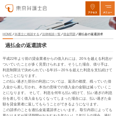
弁護士に相談する
法律相談一覧
借金問題
過払金の返還請求
HOME
過払金の返還請求
平成22年より前の貸金業者からの借入れには、20％を越える利息が
ついていたことが多く見受けられます。そうした場合、借り手は、
利息制限法で決められている年15～20％を超えた利息を支払続けて
いたことになります。
この払い過ぎた部分の利息については、返済の都度、残っていた借
入金から差し引かれ、本当の意味での借入金の金額は減っていくこ
とになります。 そして、利息を何年も払い続けて、払い過ぎの利息
分を差し引く借入金もなくなってしまった場合には、払い過ぎた金
額を貸金業者に返してもらうことができるようになります。
この請求のことを過払金返還請求といいます。 取引内容によっても
異なりますが返済期間がおおむね５年ないし７年以上の場合、過払