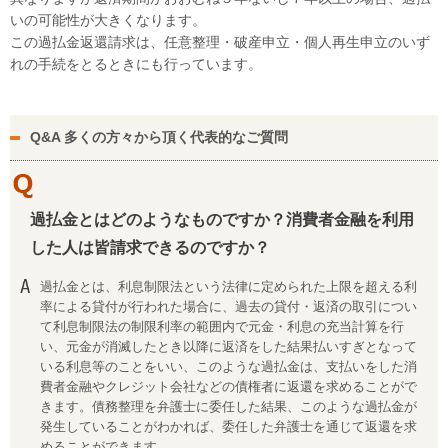
いの可能性が大きくなります。
この過払金返還請求は、任意整理・破産申立・個人再生申立のいず
れの手続をとるときにも行っています。
Q&A 多くの方々から頂く代表的なご質問
過払金とはどのようなものですか？消費者金融を利用
した人は皆請求できるのですか？
過払金とは、利息制限法という法律に定められた上限を超える利
率による貸付が行われた場合に、過去の貸付・返済の取引につい
て利息制限法の制限利率の範囲内で元金・利息の充当計算を行
い、元金が消滅したとき以降に返済をした結果払いすぎとなって
いる利息等のことをいい、このような過払金は、支払いをした消
費者金融やクレジット会社などの債権者に返還を求めることがで
きます。債務整理を弁護士に委任した結果、このような過払金が
発生していることがわかれば、委任した弁護士を通じて返還を求
めることができます。