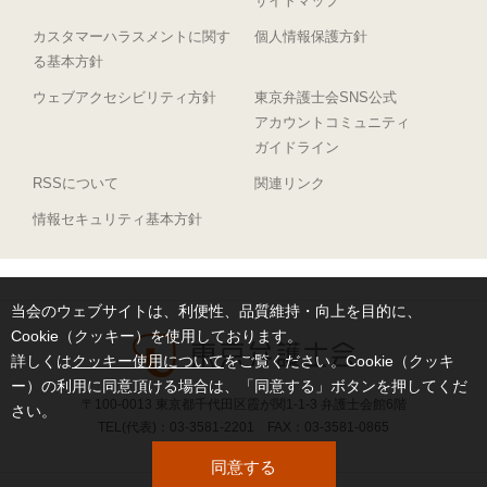
サイトマップ
カスタマーハラスメントに関す
個人情報保護方針
る基本方針
ウェブアクセシビリティ方針
東京弁護士会SNS公式
アカウントコミュニティ
ガイドライン
RSSについて
関連リンク
情報セキュリティ基本方針
当会のウェブサイトは、利便性、品質維持・向上を目的に、
Cookie（クッキー）を使用しております。
詳しくは
クッキー使用について
をご覧ください。Cookie（クッキ
ー）の利用に同意頂ける場合は、「同意する」ボタンを押してくだ
〒100-0013 東京都千代田区霞が関1-1-3 弁護士会館6階
さい。
TEL(代表)：03-3581-2201 FAX：03-3581-0865
同意する