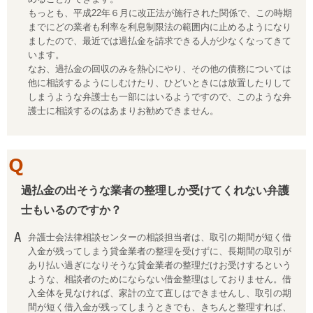
もっとも、平成22年６月に改正法が施行された関係で、この時期
までにどの業者も利率を利息制限法の範囲内に止めるようになり
ましたので、最近では過払金を請求できる人が少なくなってきて
います。
なお、過払金の回収のみを熱心にやり、その他の債務については
他に相談するようにしむけたり、ひどいときには放置したりして
しまうような弁護士も一部にはいるようですので、このような弁
護士に相談するのはあまりお勧めできません。
過払金の出そうな業者の整理しか受けてくれない弁護
士もいるのですか？
弁護士会法律相談センターの相談担当者は、取引の期間が短く借
入金が残ってしまう貸金業者の整理を受けずに、長期間の取引が
あり払い過ぎになりそうな貸金業者の整理だけお受けするという
ような、相談者のためにならない借金整理はしておりません。借
入全体を見なければ、家計の立て直しはできませんし、取引の期
間が短く借入金が残ってしまうときでも、きちんと整理すれば、