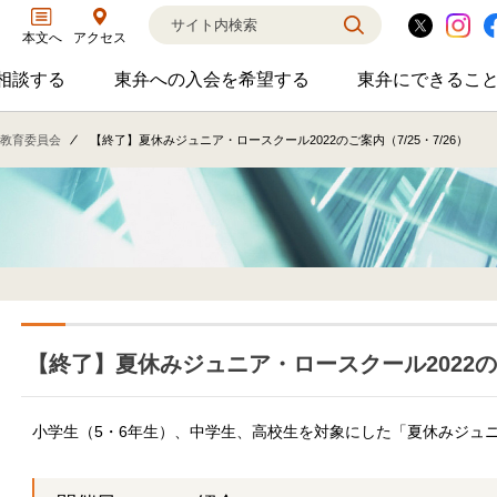
アクセス
本文へ
相談する
東弁への入会を希望する
東弁にできるこ
弁護士に相談するのサブメニューを開閉
東弁への入会を希望するのサブメニ
東弁に
相談・弁護士紹介・ADR、公設事務所支援、市民会議、市民交流会、人権賞、育英財団支援などの活動を行っています。
女性の社外役員の紹介を希望される方へ
外国法事
教育委員会
【終了】夏休みジュニア・ロースクール2022のご案内（7/25・7/26）
【終了】夏休みジュニア・ロースクール2022のご案
小学生（5・6年生）、中学生、高校生を対象にした「夏休みジュ