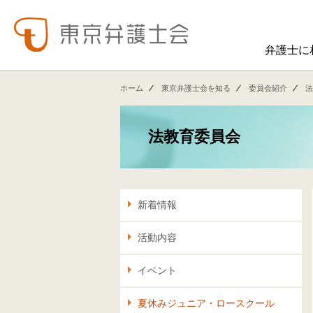
弁護士に
東弁の概要（会員数、役員等）、役員挨拶、歴史、組織図、行動計画、コンプライアンス、ハラスメント防止への取組み、FAQ、アクセス、連絡先、職員求人情報など掲載しています。
東弁では、委員会活動、法律
ホーム
東京弁護士会を知る
委員会紹介
法
法教育委員会
新着情報
活動内容
イベント
夏休みジュニア・ロースクール