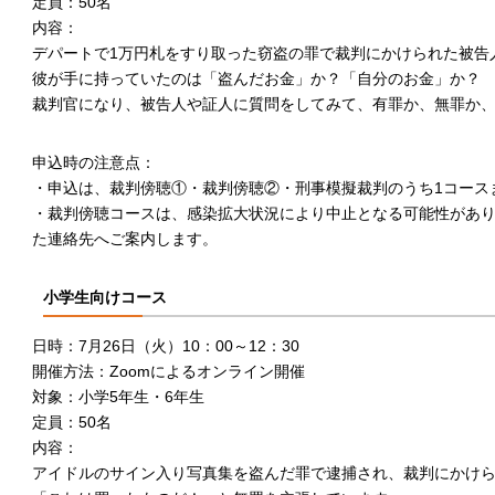
定員：50名
内容：
デパートで1万円札をすり取った窃盗の罪で裁判にかけられた被告
彼が手に持っていたのは「盗んだお金」か？「自分のお金」か？
裁判官になり、被告人や証人に質問をしてみて、有罪か、無罪か
申込時の注意点：
・申込は、裁判傍聴①・裁判傍聴②・刑事模擬裁判のうち1コース
・裁判傍聴コースは、感染拡大状況により中止となる可能性があ
た連絡先へご案内します。
小学生向けコース
日時：7月26日（火）10：00～12：30
開催方法：Zoomによるオンライン開催
対象：小学5年生・6年生
定員：50名
内容：
アイドルのサイン入り写真集を盗んだ罪で逮捕され、裁判にかけ