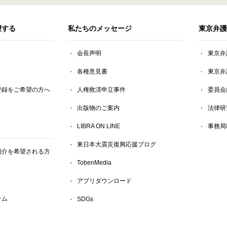
望する
私たちのメッセージ
東京弁護
会長声明
東京弁
各種意見書
東京弁
登録をご希望の方へ
人権救済申立事件
委員会
出版物のご案内
法律研
LIBRA ON LINE
事務局
東日本大震災復興応援ブログ
紹介を希望される方
TobenMedia
アプリダウンロード
ラム
SDGs