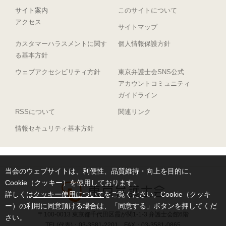
サイト案内
このサイトについて
アクセス
サイトマップ
カスタマーハラスメントに関す
個人情報保護方針
る基本方針
ウェブアクセシビリティ方針
東京弁護士会SNS公式
アカウントコミュニティ
ガイドライン
RSSについて
関連リンク
情報セキュリティ基本方針
当会のウェブサイトは、利便性、品質維持・向上を目的に、
Cookie（クッキー）を使用しております。
詳しくは
クッキー使用について
をご覧ください。Cookie（クッキ
ー）の利用に同意頂ける場合は、「同意する」ボタンを押してくだ
〒100-0013 東京都千代田区霞が関1-1-3 弁護士会館6階
さい。
TEL(代表)：03-3581-2201 FAX：03-3581-0865