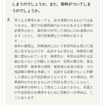
しまうのでしょうか。また、前科がついてしま
うのでしょうか。
罪となる事実があっても、必ず逮捕されるわけではあ
りません。逃亡や証拠隠滅のおそれがあるなど逮捕の
必要性があり、裁判所が許可した場合にのみ逮捕され
ます（ただし、現行犯逮捕などの例外がありま
す。）。
前科の履歴は、刑事裁判において有罪判決を受けた場
合に生ずるものです。起訴するか否かは、検察官の裁
量に委ねられています。検察官が、有罪を証明する証
拠が足りないと判断した場合や、犯罪の重大性、過去
の犯罪歴、被害者の感情、被疑者の反省の状況、その
他諸般の事情を考慮して、起訴する必要がないと判断
した場合には不起訴処分となります。その場合は、刑
事裁判が行われませんので判決を受けることもなく、
当該事件が前科として残ることはありません。弁護人
が不起訴処分を獲得するために活動すべき理由は、こ
こにあります。