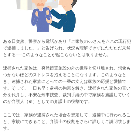
ある日突然、警察から電話があり「ご家族の○○さんを△△の現行犯
で逮捕しました。」と告げられ、状況も理解できずにただただ呆然
とする──このようなことが起こらないとは限りません。
逮捕された家族は、突然留置施設の外の世界と切り離され、想像も
つかないほどのストレスを抱えることになります。このようなと
き、逮捕された家族にとっての一番の支えは家族の応援と愛情で
す。そして、一日も早く身柄の拘束を解き、逮捕された家族の言い
分を代弁し、不安な刑事捜査、裁判手続の中で家族を擁護していく
のが弁護人（※）としての弁護士の役割です。
ここでは、家族が逮捕された場合を想定して、逮捕中に行われるこ
と、家族にできること、弁護士の役割をさらに詳しくご説明致しま
す。