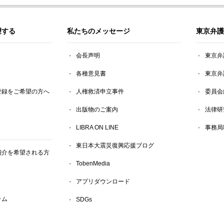
望する
私たちのメッセージ
東京弁護
会長声明
東京弁
各種意見書
東京弁
登録をご希望の方へ
人権救済申立事件
委員会
出版物のご案内
法律研
LIBRA ON LINE
事務局
東日本大震災復興応援ブログ
紹介を希望される方
TobenMedia
アプリダウンロード
ラム
SDGs