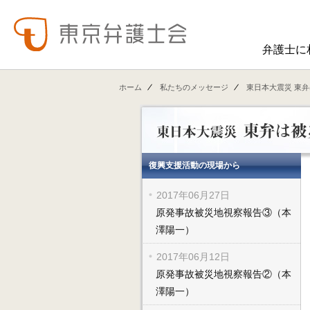
弁護士に
東弁の概要（会員数、役員等）、役員挨拶、歴史、組織図、行動計画、コンプライアンス、ハラスメント防止への取組み、FAQ、アクセス、連絡先、職員求人情報など掲載しています。
東弁では、委員会活動、法律
ホーム
私たちのメッセージ
東日本大震災 東
復興支援活動の現場から
2017年06月27日
原発事故被災地視察報告③（本
澤陽一）
2017年06月12日
原発事故被災地視察報告②（本
澤陽一）