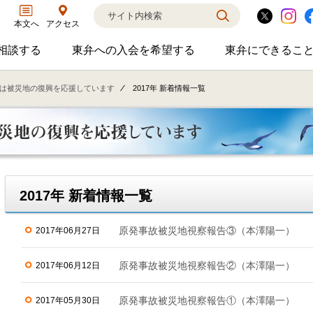
アクセス
本文へ
相談する
東弁への入会を希望する
東弁にできるこ
弁護士に相談するのサブメニューを開閉
東弁への入会を希望するのサブメニ
東弁に
相談・弁護士紹介・ADR、公設事務所支援、市民会議、市民交流会、人権賞、育英財団支援などの活動を行っています。
女性の社外役員の紹介を希望される方へ
外国法事
弁は被災地の復興を応援しています
2017年 新着情報一覧
2017年 新着情報一覧
原発事故被災地視察報告③（本澤陽一）
2017年06月27日
原発事故被災地視察報告②（本澤陽一）
2017年06月12日
原発事故被災地視察報告①（本澤陽一）
2017年05月30日