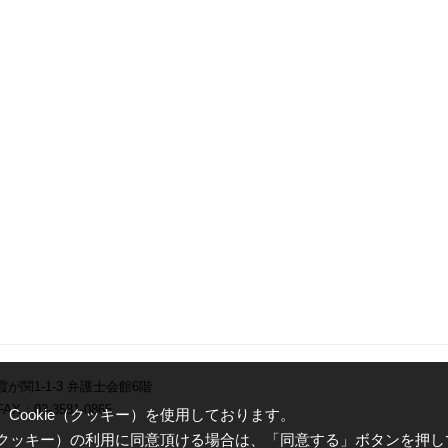
霞が関1-1-3 弁護士会館6階
AX：03-3581-0865
ookie（クッキー）を使用しております。
e（クッキー）の利用に同意頂ける場合は、「同意する」ボタンを押