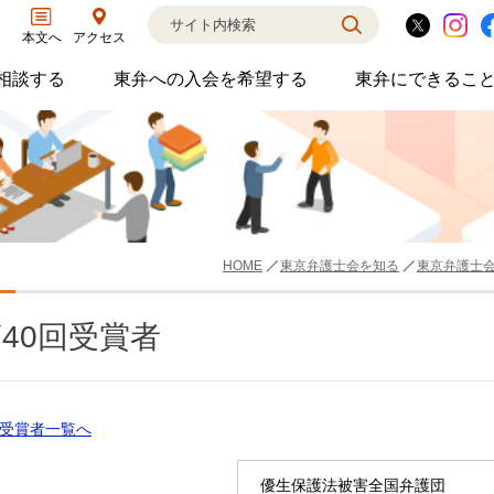
アクセス
本文へ
相談する
東弁への入会を希望する
東弁にできるこ
弁護士に相談するのサブメニューを開閉
東弁への入会を希望するのサブメニ
東弁に
相談・弁護士紹介・ADR、公設事務所支援、市民会議、市民交流会、人権賞、育英財団支援などの活動を行っています。
女性の社外役員の紹介を希望される方へ
外国法事
HOME
東京弁護士会を知る
東京弁護士
40回受賞者
受賞者一覧へ
優生保護法被害全国弁護団