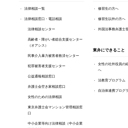
法律相談一覧
修習生の方へ
法律相談窓口・電話相談
修習生以外の方へ
法律相談センター
外国法事務弁護士
高齢者・障がい者総合支援センター
（オアシス）
東弁にできること
民事介入暴力被害者救済センター
女性の社外役員の
犯罪被害者支援センター
へ
公益通報相談窓口
法教育プログラム
弁護士会空き家相談窓口
自治体連携プログ
女性のための法律相談
東京弁護士会マンション管理相談窓
口
中小企業等向け法律相談（中小企業