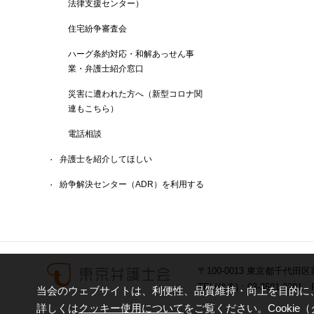
法律支援センター）
住宅紛争審査会
ハーグ条約対応・和解あっせん事
業・弁護士紹介窓口
災害に遭われた方へ（新型コロナ関
連もこちら）
電話相談
弁護士を紹介してほしい
紛争解決センター（ADR）を利用する
〒100-0013 東京都千代田区
TEL(代表)：03-3581-2201 F
当会のウェブサイトは、利便性、品質維持・向上を目的に、C
詳しくは
クッキー使用について
をご覧ください。Cooki