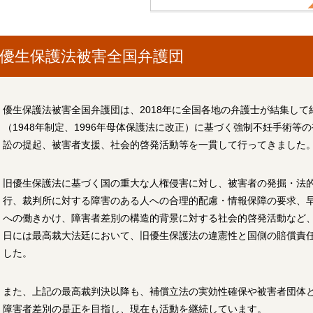
優生保護法被害全国弁護団
優生保護法被害全国弁護団は、2018年に全国各地の弁護士が結集し
（1948年制定、1996年母体保護法に改正）に基づく強制不妊手術
訟の提起、被害者支援、社会的啓発活動等を一貫して行ってきました
旧優生保護法に基づく国の重大な人権侵害に対し、被害者の発掘・法
行、裁判所に対する障害のある人への合理的配慮・情報保障の要求、
への働きかけ、障害者差別の構造的背景に対する社会的啓発活動など、そ
日には最高裁大法廷において、旧優生保護法の違憲性と国側の賠償責
した。
また、上記の最高裁判決以降も、補償立法の実効性確保や被害者団体
障害者差別の是正を目指し、現在も活動を継続しています。