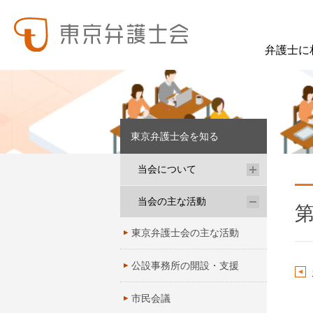
弁護士に
東弁の概要（会員数、役員等）、役員挨拶、歴史、組織図、行動計画、コンプライアンス、ハラスメント防止への取組み、FAQ、アクセス、連絡先、職員求人情報など掲載しています。
東弁では、委員会活動、法律
東京弁護士会を知る
当会について
当会の主な活動
第
東京弁護士会の主な活動
公設事務所の開設・支援
市民会議