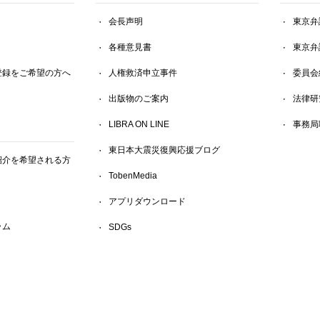
会長声明
東京弁
各種意見書
東京弁
登録をご希望の方へ
人権救済申立事件
委員会
出版物のご案内
法律研
LIBRA ON LINE
事務局
東日本大震災復興応援ブログ
紹介を希望される方
TobenMedia
アプリダウンロード
ラム
SDGs