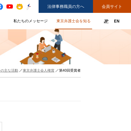
法律事務職員の方へ
会員サイト
と
私たちのメッセージ
東京弁護士会を知る
JP
EN
私たちのメッセージのサブメニューを開閉
東京弁護士会を知るのサブメニュ
ューを開閉
できることのサブメニューを開閉
務弁護士登録をご希望の方へ
紛争解決センター（ADR）を利用する
会の主な活動
東京弁護士会人権賞
第40回受賞者