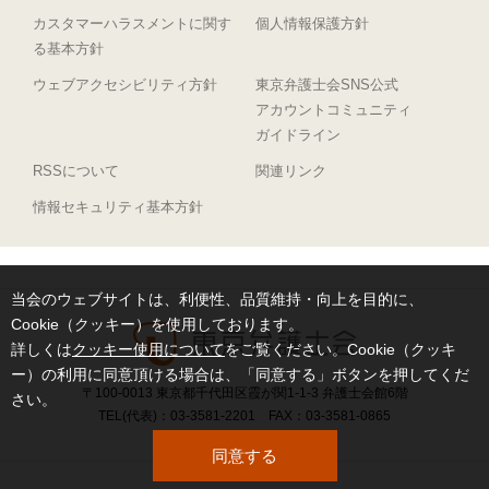
カスタマーハラスメントに関す
個人情報保護方針
る基本方針
ウェブアクセシビリティ方針
東京弁護士会SNS公式
アカウントコミュニティ
ガイドライン
RSSについて
関連リンク
情報セキュリティ基本方針
当会のウェブサイトは、利便性、品質維持・向上を目的に、
Cookie（クッキー）を使用しております。
詳しくは
クッキー使用について
をご覧ください。Cookie（クッキ
ー）の利用に同意頂ける場合は、「同意する」ボタンを押してくだ
〒100-0013 東京都千代田区霞が関1-1-3 弁護士会館6階
さい。
TEL(代表)：03-3581-2201 FAX：03-3581-0865
同意する