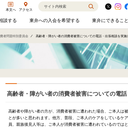
アクセス
本文へ
相談する
東弁への入会を希望する
東弁にできるこ
弁護士に相談するのサブメニューを開閉
東弁への入会を希望するのサブメニ
東弁に
相談・弁護士紹介・ADR、公設事務所支援、市民会議、市民交流会、人権賞、育英財団支援などの活動を行っています。
女性の社外役員の紹介を希望される方へ
外国法事
費者問題特別委員会
高齢者・障がい者の消費者被害についての電話・出張相談を実施
高齢者・障がい者の消費者被害についての電話
高齢者や障がい者の方が、消費者被害に遭われた場合、ご本人は
とが多いと思われます。他方、普段、ご本人のケアをしているケ
員、親族後見人等は、ご本人が消費者被害に遭われているのでは