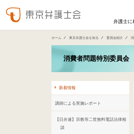
弁護士に
東弁の概要（会員数、役員等）、役員挨拶、歴史、組織図、行動計画、コンプライアンス、ハラスメント防止への取組み、FAQ、アクセス、連絡先、職員求人情報など掲載しています。
東弁では、委員会活動、法律
ホーム
東京弁護士会を知る
委員会紹介
消
消費者問題特別委員会
新着情報
講師による実施レポート
【日弁連】宗教等二世無料電話法律相
談