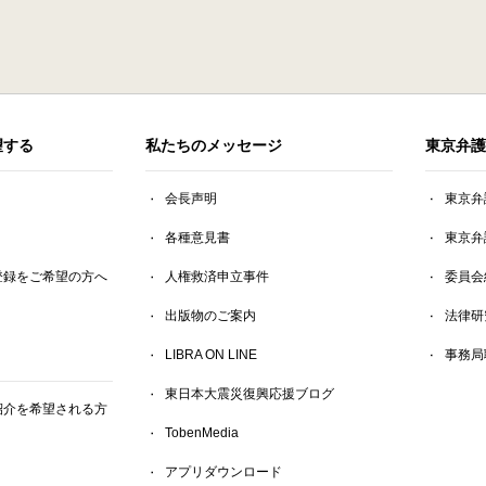
望する
私たちのメッセージ
東京弁護
会長声明
東京弁
各種意見書
東京弁
登録をご希望の方へ
人権救済申立事件
委員会
出版物のご案内
法律研
LIBRA ON LINE
事務局
東日本大震災復興応援ブログ
紹介を希望される方
TobenMedia
アプリダウンロード