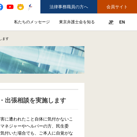
法律事務職員の方へ
会員サイト
と
私たちのメッセージ
東京弁護士会を知る
JP
EN
私たちのメッセージのサブメニューを開閉
東京弁護士会を知るのサブメニュ
ューを開閉
できることのサブメニューを開閉
務弁護士登録をご希望の方へ
紛争解決センター（ADR）を利用する
します
・出張相談を実施します
被害に遭われたこと自体に気付かないこ
アマネジャーやヘルパーの方、民生委
と気付いた場合でも、ご本人に自覚がな