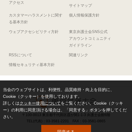
アクセス
サイトマップ
カスタマーハラスメントに関す
個人情報保護方針
る基本方針
ウェブアクセシビリティ方針
東京弁護士会SNS公式
アカウントコミュニティ
ガイドライン
RSSについて
関連リンク
情報セキュリティ基本方針
当会のウェブサイトは、利便性、品質維持・向上を目的に、
Cookie（クッキー）を使用しております。
詳しくは
クッキー使用について
をご覧ください。Cookie（クッキ
ー）の利用に同意頂ける場合は、「同意する」ボタンを押してくだ
〒100-0013 東京都千代田区霞が関1-1-3 弁護士会館6階
さい。
TEL(代表)：03-3581-2201 FAX：03-3581-0865
同意する