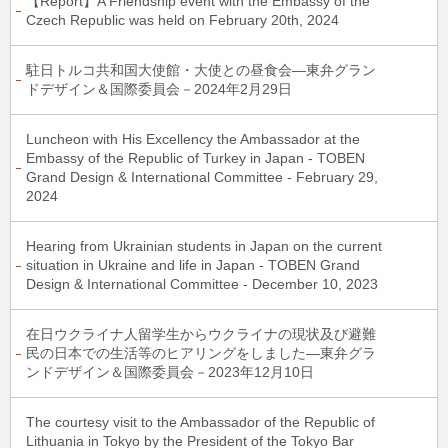
【Report】A Friendship event with the Embassy of the
Czech Republic was held on February 20th, 2024
駐日トルコ共和国大使館・大使との昼食会―東弁グラン
ドデザイン＆国際委員会－2024年2月29日
Luncheon with His Excellency the Ambassador at the
Embassy of the Republic of Turkey in Japan - TOBEN
Grand Design & International Committee - February 29,
2024
Hearing from Ukrainian students in Japan on the current
situation in Ukraine and life in Japan - TOBEN Grand
Design & International Committee - December 10, 2023
在日ウクライナ人留学生からウクライナの現状及び避難
民の日本での生活等のヒアリングをしました―東弁グラ
ンドデザイン＆国際委員会－2023年12月10日
The courtesy visit to the Ambassador of the Republic of
Lithuania in Tokyo by the President of the Tokyo Bar