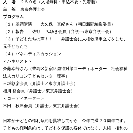
入 場
２５０名（入場無料・申込不要・先着順）
主 催
東京弁護士会
プログラム
（１）基調講演 大久保 真紀さん（朝日新聞編集委員）
（２）報告 佐野 みゆき会員（弁護士/東京弁護士会）
（３）子どもたちの声！！ 弁護士会に人権救済申立てをした、
元子どもたち
（４）パネルディスカッション
＜パネリスト＞
斉藤幸芳さん（豊島区新宿区虐待対策コーディネーター、社会福祉
法人カリヨン子どもセンター理事）
三坂彰彦会員（弁護士／東京弁護士会）
相川 裕会員（弁護士／東京弁護士会）
＜コーディネーター＞
木田 秋津会員（弁護士／東京弁護士会）
日本が子どもの権利条約を批准してから、今年で満２０周年です。
子どもの権利条約は，子どもを保護の客体ではなく、人権・権利の