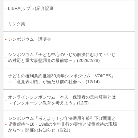
LIBRA(リブラ)紹介記事
リンク集
シンポジウム・講演会
シンポジウム「子ども中心のいじめ解決にむけて～いじ
め対応と重大事態調査の最前線～」(2026/2/28)
子どもの権利条約批准30周年シンポジウム「VOICES」
～「意見表明権」が当たり前の社会へ～(12/14)
オンラインシンポジウム「本人・保護者の意向尊重とは
～インクルーシブ教育を考えよう」(12/5)
シンポジウム「考えよう！少年法適用年齢引下げ問題と
児童虐待〜18・19歳の少年非行の実情と児童虐待の現場
から〜」開催のお知らせ（6/21）