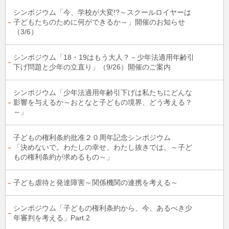
シンポジウム「今、学校が大変!?～スクールロイヤーは
子どもたちのために何ができるか～」開催のお知らせ
（3/6）
シンポジウム「18・19はもう大人？－少年法適用年齢引
下げ問題と少年の立直り」（9/26）開催のご案内
シンポジウム「少年法適用年齢引下げは私たちにどんな
影響を与えるか～おとなと子どもの境界、どう考える？
～」
子どもの権利条約批准２０周年記念シンポジウム
「決めないで。わたしの幸せ、わたし抜きでは。～子ど
もの権利条約が求めるもの～」
子ども虐待と発達障害～関係機関の連携を考える～
シンポジウム「子どもの権利条約から、今、あるべき少
年審判を考える」Part.2