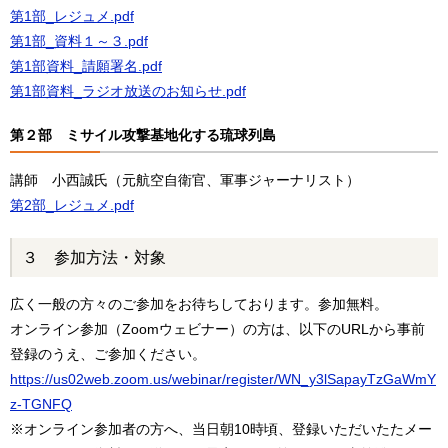
第1部_レジュメ.pdf
第1部_資料１～３.pdf
第1部資料_請願署名.pdf
第1部資料_ラジオ放送のお知らせ.pdf
第２部 ミサイル攻撃基地化する琉球列島
講師 小西誠氏（元航空自衛官、軍事ジャーナリスト）
第2部_レジュメ.pdf
３ 参加方法・対象
広く一般の方々のご参加をお待ちしております。参加無料。
オンライン参加（Zoomウェビナー）の方は、
以下のURLから事前
登録のうえ、ご参加ください。
https://us02web.zoom.us/webinar/register/WN_y3lSapayTzGaWmY
z-TGNFQ
※オンライン参加者の方へ、当日朝10時頃、登録いただいたたメー