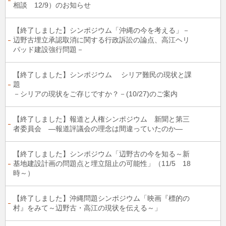
相談 12/9）のお知らせ
【終了しました】シンポジウム「沖縄の今を考える」－
辺野古埋立承認取消に関する行政訴訟の論点、高江ヘリ
パッド建設強行問題－
【終了しました】シンポジウム シリア難民の現状と課
題
－シリアの現状をご存じですか？－(10/27)のご案内
【終了しました】報道と人権シンポジウム 新聞と第三
者委員会 ―報道評議会の理念は間違っていたのか―
【終了しました】シンポジウム「辺野古の今を知る～新
基地建設計画の問題点と埋立阻止の可能性」（11/5 18
時～）
【終了しました】沖縄問題シンポジウム「映画『標的の
村』をみて～辺野古・高江の現状を伝える～」