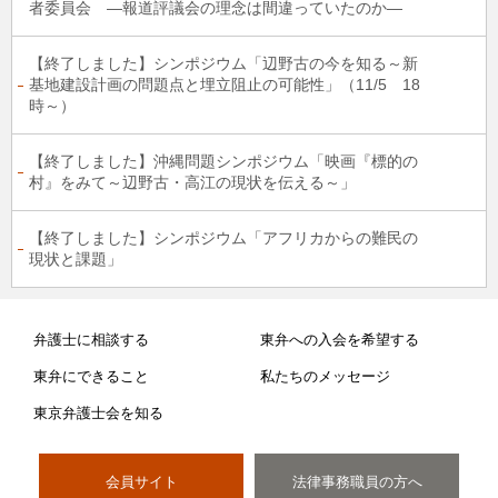
者委員会 ―報道評議会の理念は間違っていたのか―
【終了しました】シンポジウム「辺野古の今を知る～新
基地建設計画の問題点と埋立阻止の可能性」（11/5 18
時～）
【終了しました】沖縄問題シンポジウム「映画『標的の
村』をみて～辺野古・高江の現状を伝える～」
【終了しました】シンポジウム「アフリカからの難民の
現状と課題」
弁護士に相談する
東弁への入会を希望する
東弁にできること
私たちのメッセージ
東京弁護士会を知る
会員サイト
法律事務職員の方へ