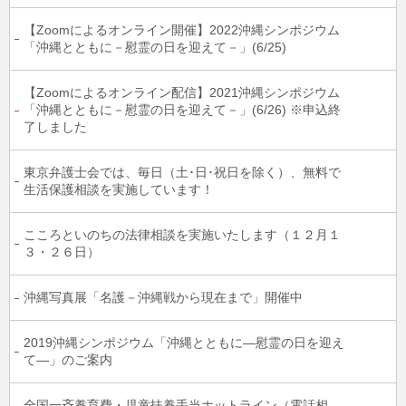
【Zoomによるオンライン開催】2022沖縄シンポジウム
「沖縄とともに－慰霊の日を迎えて－」(6/25)
【Zoomによるオンライン配信】2021沖縄シンポジウム
「沖縄とともに－慰霊の日を迎えて－」(6/26) ※申込終
了しました
東京弁護士会では、毎日（土･日･祝日を除く）、無料で
生活保護相談を実施しています！
こころといのちの法律相談を実施いたします（１２月１
３・２６日）
沖縄写真展「名護－沖縄戦から現在まで」開催中
2019沖縄シンポジウム「沖縄とともに―慰霊の日を迎え
て―」のご案内
全国一斉養育費・児童扶養手当ホットライン（電話相