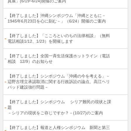
真展」(6/19~6/24)開催のご案内
【終了しました】沖縄シンポジウム「沖縄とともに－
1945年6月23日を心に刻む－」（6/24）開催のご案内
【終了しました】「こころといのちの法律相談」（無料
電話相談1/12、1/23）を開催します
【終了しました】全国一斉生活保護ホットライン（電話
相談 12/9）のお知らせ
【終了しました】シンポジウム「沖縄の今を考える」－
辺野古埋立承認取消に関する行政訴訟の論点、高江ヘリ
パッド建設強行問題－
【終了しました】シンポジウム シリア難民の現状と課
題
－シリアの現状をご存じですか？－(10/27)のご案内
【終了しました】報道と人権シンポジウム 新聞と第三