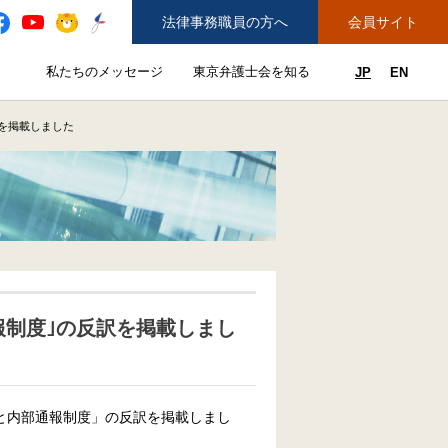
法律事務職員の方へ
会員サイト
と
私たちのメッセージ
東京弁護士会を知る
JP
EN
私たちのメッセージのサブメニューを開閉
東京弁護士会を知るのサブメニュ
ューを開閉
できることのサブメニューを開閉
務弁護士登録をご希望の方へ
紛争解決センター（ADR）を利用する
を掲載しました
報制度｣の反訳を掲載しまし
スと内部通報制度」の反訳を掲載しまし