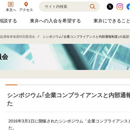
アクセス
本文へ
相談する
東弁への入会を希望する
東弁にできるこ
弁護士に相談するのサブメニューを開閉
東弁への入会を希望するのサブメニ
東弁に
相談・弁護士紹介・ADR、公設事務所支援、市民会議、市民交流会、人権賞、育英財団支援などの活動を行っています。
女性の社外役員の紹介を希望される方へ
外国法事
益通報者保護特別委員会
シンポジウム｢企業コンプライアンスと内部通報制度｣の反訳
員会
シンポジウム｢企業コンプライアンスと内部通
た
2016年3月1日に開催されたシンポジウム「企業コンプライアン
た。