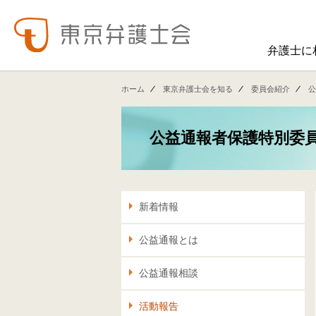
弁護士に
東弁の概要（会員数、役員等）、役員挨拶、歴史、組織図、行動計画、コンプライアンス、ハラスメント防止への取組み、FAQ、アクセス、連絡先、職員求人情報など掲載しています。
東弁では、委員会活動、法律
ホーム
東京弁護士会を知る
委員会紹介
公
公益通報者保護特別委
新着情報
公益通報とは
公益通報相談
活動報告