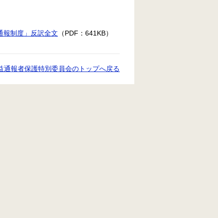
部通報制度」反訳全文
（PDF：641KB）
益通報者保護特別委員会のトップへ戻る