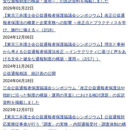
全な通報制度の構築・運用～」の反訳資料を掲載しました
2026年01月22日
【東京三弁護士会公益通報者保護協議会シンポジウム】改正公益通
報者保護法の概要と企業実務への影響 ～改正点とプラクティスを学
び、施行に備える～（2/18）
2024年12月06日
【東京三弁護士会公益通報者保護協議会シンポジウム】理念と事例
から考える公益通報者保護法改正 ～インテグリティに基づく声をあ
げる文化と健全な通報制度の構築・運用～（2/17））
2024年11月26日
公益通報相談 統計表の公開
2024年04月18日
三会公益通報者保護協議会シンポジウム「改正公益通報者保護法や
指針に沿った制度の構築・運用の見直しにおける検討課題」の反訳
資料を掲載しました
2023年12月07日
【東京三弁護士会公益通報者保護協議会シンポジウム】公益通報対
応業務従事者が行う『調査』の実務 －内部通報受付・調査体制の構