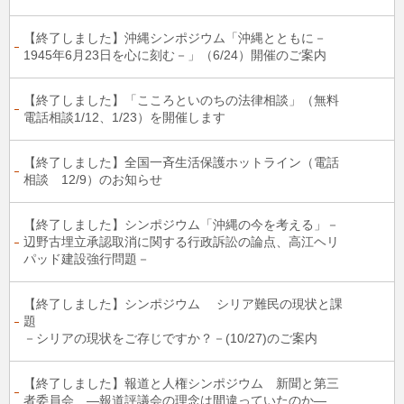
【終了しました】沖縄シンポジウム「沖縄とともに－
1945年6月23日を心に刻む－」（6/24）開催のご案内
【終了しました】「こころといのちの法律相談」（無料
電話相談1/12、1/23）を開催します
【終了しました】全国一斉生活保護ホットライン（電話
相談 12/9）のお知らせ
【終了しました】シンポジウム「沖縄の今を考える」－
辺野古埋立承認取消に関する行政訴訟の論点、高江ヘリ
パッド建設強行問題－
【終了しました】シンポジウム シリア難民の現状と課
題
－シリアの現状をご存じですか？－(10/27)のご案内
【終了しました】報道と人権シンポジウム 新聞と第三
者委員会 ―報道評議会の理念は間違っていたのか―