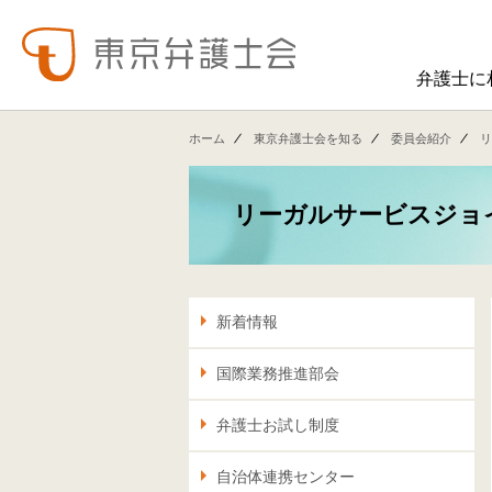
弁護士に
東弁の概要（会員数、役員等）、役員挨拶、歴史、組織図、行動計画、コンプライアンス、ハラスメント防止への取組み、FAQ、アクセス、連絡先、職員求人情報など掲載しています。
東弁では、委員会活動、法律
ホーム
東京弁護士会を知る
委員会紹介
リ
リーガルサービスジョ
新着情報
国際業務推進部会
弁護士お試し制度
自治体連携センター