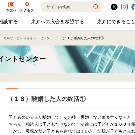
アクセス
本文へ
相談する
東弁への入会を希望する
東弁にできるこ
弁護士に相談するのサブメニューを開閉
東弁への入会を希望するのサブメニ
東弁に
相談・弁護士紹介・ADR、公設事務所支援、市民会議、市民交流会、人権賞、育英財団支援などの活動を行っています。
女性の社外役員の紹介を希望される方へ
外国法事
ーガルサービスジョイントセンター
（１８）離婚した人の終活①
イントセンター
（１８）離婚した人の終活①
子どものいる人が離婚して、その後、再婚しないまま亡くなると
ちろん、相続人は子どもだけなので、法律上は子どもが１００％
しかし、母親が幼い子どもを連れて出ていき、父親が子どもと会