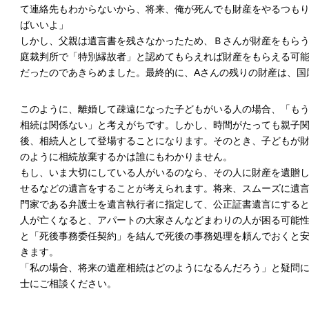
て連絡先もわからないから、将来、俺が死んでも財産をやるつも
ばいいよ」
しかし、父親は遺言書を残さなかったため、Ｂさんが財産をもら
庭裁判所で「特別縁故者」と認めてもらえれば財産をもらえる可
だったのであきらめました。最終的に、Aさんの残りの財産は、国
このように、離婚して疎遠になった子どもがいる人の場合、「も
相続は関係ない」と考えがちです。しかし、時間がたっても親子
後、相続人として登場することになります。そのとき、子どもが財
のように相続放棄するかは誰にもわかりません。
もし、いま大切にしている人がいるのなら、その人に財産を遺贈
せるなどの遺言をすることが考えられます。将来、スムーズに遺
門家である弁護士を遺言執行者に指定して、公正証書遺言にする
人が亡くなると、アパートの大家さんなどまわりの人が困る可能
と「死後事務委任契約」を結んで死後の事務処理を頼んでおくと
きます。
「私の場合、将来の遺産相続はどのようになるんだろう」と疑問
士にご相談ください。
（本田