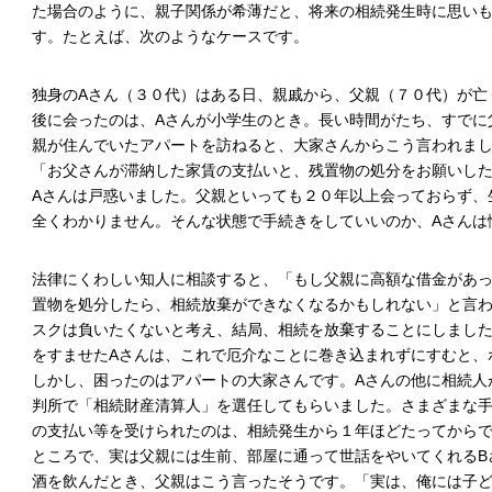
た場合のように、親子関係が希薄だと、将来の相続発生時に思い
す。たとえば、次のようなケースです。
独身のAさん（３０代）はある日、親戚から、父親（７０代）が亡
後に会ったのは、Aさんが小学生のとき。長い時間がたち、すでに
親が住んでいたアパートを訪ねると、大家さんからこう言われま
「お父さんが滞納した家賃の支払いと、残置物の処分をお願いし
Aさんは戸惑いました。父親といっても２０年以上会っておらず、
全くわかりません。そんな状態で手続きをしていいのか、Aさんは
法律にくわしい知人に相談すると、「もし父親に高額な借金があっ
置物を処分したら、相続放棄ができなくなるかもしれない」と言わ
スクは負いたくないと考え、結局、相続を放棄することにしまし
をすませたAさんは、これで厄介なことに巻き込まれずにすむと、
しかし、困ったのはアパートの大家さんです。Aさんの他に相続人
判所で「相続財産清算人」を選任してもらいました。さまざまな
の支払い等を受けられたのは、相続発生から１年ほどたってから
ところで、実は父親には生前、部屋に通って世話をやいてくれるB
酒を飲んだとき、父親はこう言ったそうです。「実は、俺には子