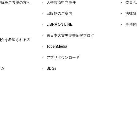
登録をご希望の方へ
人権救済申立事件
委員会
出版物のご案内
法律研
LIBRA ON LINE
事務局
東日本大震災復興応援ブログ
紹介を希望される方
TobenMedia
アプリダウンロード
ラム
SDGs