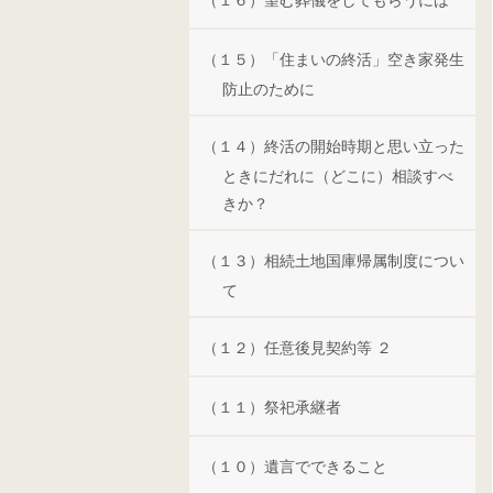
（１６）望む葬儀をしてもらうには
（１５）「住まいの終活」空き家発生
防止のために
（１４）終活の開始時期と思い立った
ときにだれに（どこに）相談すべ
きか？
（１３）相続土地国庫帰属制度につい
て
（１２）任意後見契約等 ２
（１１）祭祀承継者
（１０）遺言でできること