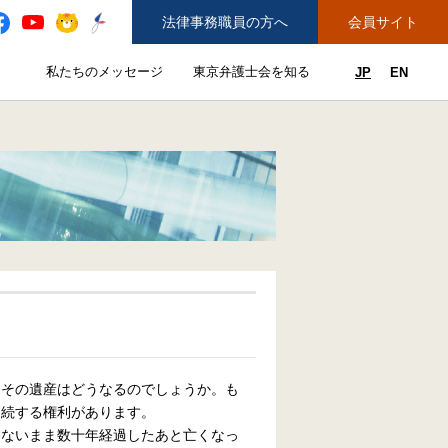
法律事務職員の方へ
会員サイト
と
私たちのメッセージ
東京弁護士会を知る
JP
EN
私たちのメッセージのサブメニューを開閉
東京弁護士会を知るのサブメニュ
ューを開閉
できることのサブメニューを開閉
務弁護士登録をご希望の方へ
紛争解決センター（ADR）を利用する
、その遺産はどうなるのでしょうか。も
相続する権利があります。
わないまま数十年経過したあと亡くなっ