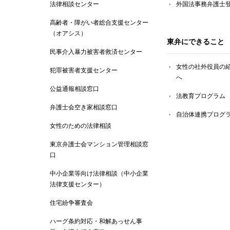
法律相談センター
外国法事務弁護士
高齢者・障がい者総合支援センター
（オアシス）
東弁にできること
民事介入暴力被害者救済センター
女性の社外役員の
犯罪被害者支援センター
へ
公益通報相談窓口
法教育プログラム
弁護士会空き家相談窓口
自治体連携プログ
女性のための法律相談
東京弁護士会マンション管理相談窓
口
中小企業等向け法律相談（中小企業
法律支援センター）
住宅紛争審査会
ハーグ条約対応・和解あっせん事