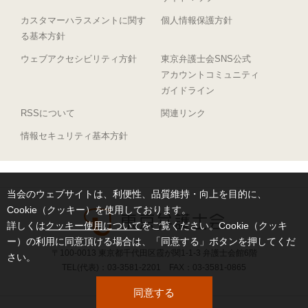
カスタマーハラスメントに関す
個人情報保護方針
る基本方針
ウェブアクセシビリティ方針
東京弁護士会SNS公式
アカウントコミュニティ
ガイドライン
RSSについて
関連リンク
情報セキュリティ基本方針
当会のウェブサイトは、利便性、品質維持・向上を目的に、
Cookie（クッキー）を使用しております。
詳しくは
クッキー使用について
をご覧ください。Cookie（クッキ
ー）の利用に同意頂ける場合は、「同意する」ボタンを押してくだ
〒100-0013 東京都千代田区霞が関1-1-3 弁護士会館6階
さい。
TEL(代表)：03-3581-2201 FAX：03-3581-0865
同意する