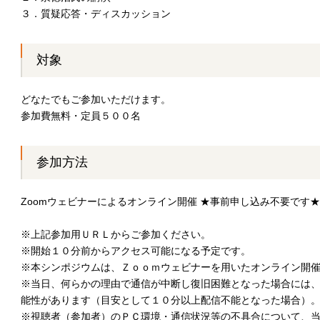
３．質疑応答・ディスカッション
対象
どなたでもご参加いただけます。
参加費無料・定員５００名
参加方法
Zoomウェビナーによるオンライン開催 ★事前申し込み不要です★
※上記参加用ＵＲＬからご参加ください。
※開始１０分前からアクセス可能になる予定です。
※本シンポジウムは、Ｚｏｏｍウェビナーを用いたオンライン開
※当日、何らかの理由で通信が中断し復旧困難となった場合には
能性があります（目安として１０分以上配信不能となった場合）
※視聴者（参加者）のＰＣ環境・通信状況等の不具合について、当