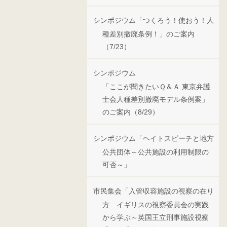
シンポジウム「つくろう！使おう！人
種差別撤廃条例！」のご案内
（7/23）
シンポジウム
「ここが聞きたいＱ＆Ａ 東京弁護
士会人種差別撤廃モデル条例案」
のご案内（8/29）
シンポジウム「ヘイトスピーチと地方
公共団体～公共施設の利用制限の
可否～」
市民集会「入管収容施設の視察の在り
方 イギリスの視察委員会の実践
から学ぶ～英国王立刑事施設視察