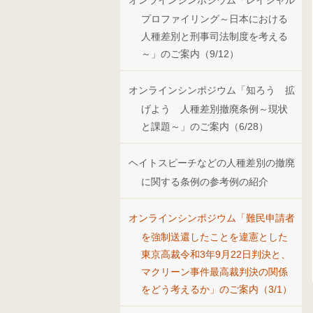
オンラインシンポジウム「レイシャル
プロファイリング～日本における
人種差別と刑事司法制度を考える
～」のご案内（9/12）
オンラインシンポジウム「知ろう 拡
げよう 人種差別撤廃条例～現状
と課題～」のご案内（6/28）
ヘイトスピーチなどの人種差別の撤廃
に関する条例の参考例の紹介
オンラインシンポジウム「難民申請者
を強制送還したことを違憲とした
東京高裁令和3年9月22日判決と、
マクリーン事件最高裁判決の関係
をどう考えるか」のご案内（3/1）