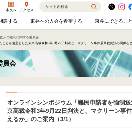
アクセス
本文へ
相談する
東弁への入会を希望する
東弁にできるこ
弁護士に相談するのサブメニューを開閉
東弁への入会を希望するのサブメニ
東弁に
相談・弁護士紹介・ADR、公設事務所支援、市民会議、市民交流会、人権賞、育英財団支援などの活動を行っています。
女性の社外役員の紹介を希望される方へ
外国法事
国人の権利に関する委員会
ことを違憲とした東京高裁令和3年9月22日判決と、マクリーン事件最高裁判決の関係をど
委員会
オンラインシンポジウム「難民申請者を強制送
京高裁令和3年9月22日判決と、マクリーン事
えるか」のご案内（3/1）