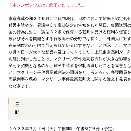
※本シンポジウムは、終了いたしました。
東京高裁令和３年９月２２日判決は、日本において難民不認定処
難民申請者を、異議申立て棄却決定の告知をした翌日、集団送還
国の行為に対し、憲法３２条で保障する裁判を受ける権利を侵害
政及びそれを問題とする行政訴訟の分野では長く、「外国人に対
在留制度のわく内で与えられているにすぎない」と判示した、マ
０月４日）が大きな影響を及ぼしてきました。上記東京高判が、
明確に判示したことは、マクリーン事件最高裁判決が大きな影響
変える契機となるのか、難民申請者を強制送還したことを違憲と
と、マクリーン事件最高裁判決の関係をどう考えるか、弁護団員
高裁判事を務め、マクリーン事件最高裁判決に関する論文も発表
ただきます。
日
２０２２年３月１日（火）午後6時～午後8時15分（予定）