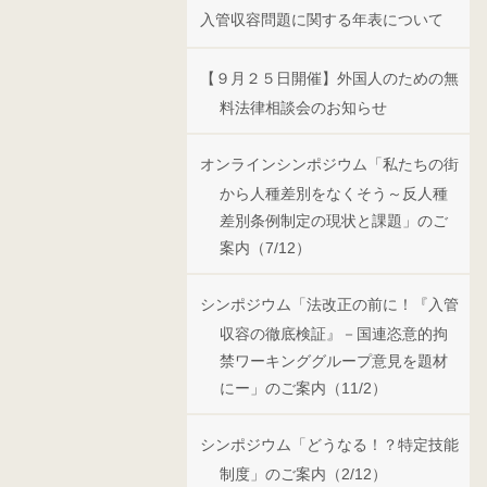
入管収容問題に関する年表について
【９月２５日開催】外国人のための無
料法律相談会のお知らせ
オンラインシンポジウム「私たちの街
から人種差別をなくそう～反人種
差別条例制定の現状と課題」のご
案内（7/12）
シンポジウム「法改正の前に！『入管
収容の徹底検証』－国連恣意的拘
禁ワーキンググループ意見を題材
にー」のご案内（11/2）
シンポジウム「どうなる！？特定技能
制度」のご案内（2/12）