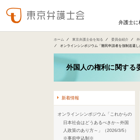
弁護士に
東弁の概要（会員数、役員等）、役員挨拶、歴史、組織図、行動計画、コンプライアンス、ハラスメント防止への取組み、FAQ、アクセス、連絡先、職員求人情報など掲載しています。
東弁では、委員会活動、法律
ホーム
東京弁護士会を知る
委員会紹介
外
オンラインシンポジウム「難民申請者を強制送還した
外国人の権利に関する
新着情報
オンラインシンポジウム「これからの
日本社会はどうあるべきか～外国
人政策のあり方～」（2026/3/5）
※事前申込制※