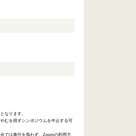
催となります。
、やむを得ずシンポジウムを中止する可
。
会では責任を負わず、Zoomの利用方