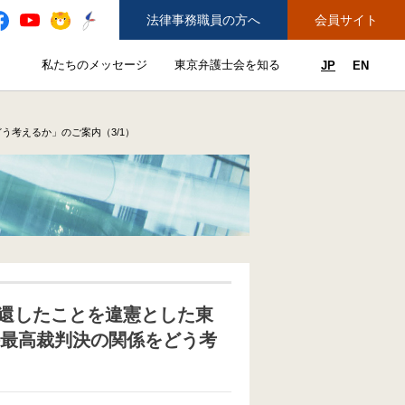
法律事務職員の方へ
会員サイト
と
私たちのメッセージ
東京弁護士会を知る
JP
EN
私たちのメッセージのサブメニューを開閉
東京弁護士会を知るのサブメニュ
ューを開閉
できることのサブメニューを開閉
務弁護士登録をご希望の方へ
紛争解決センター（ADR）を利用する
う考えるか」のご案内（3/1）
還したことを違憲とした東
件最高裁判決の関係をどう考