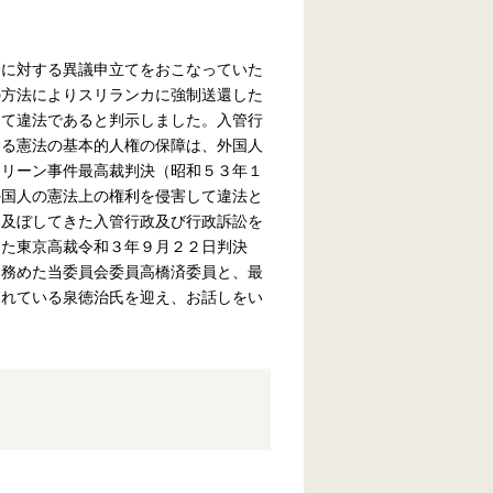
分に対する異議申立てをおこなっていた
の方法によりスリランカに強制送還した
して違法であると判示しました。入管行
する憲法の基本的人権の保障は、外国人
クリーン事件最高裁判決（昭和５３年１
外国人の憲法上の権利を侵害して違法と
を及ぼしてきた入管行政及び行政訴訟を
した東京高裁令和３年９月２２日判決
を務めた当委員会委員高橋済委員と、最
されている泉徳治氏を迎え、お話しをい
時