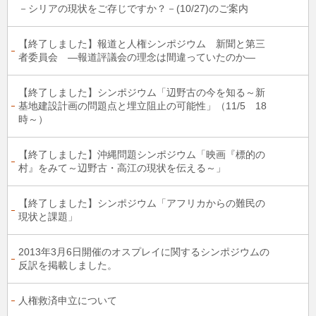
－シリアの現状をご存じですか？－(10/27)のご案内
【終了しました】報道と人権シンポジウム 新聞と第三
者委員会 ―報道評議会の理念は間違っていたのか―
【終了しました】シンポジウム「辺野古の今を知る～新
基地建設計画の問題点と埋立阻止の可能性」（11/5 18
時～）
【終了しました】沖縄問題シンポジウム「映画『標的の
村』をみて～辺野古・高江の現状を伝える～」
【終了しました】シンポジウム「アフリカからの難民の
現状と課題」
2013年3月6日開催のオスプレイに関するシンポジウムの
反訳を掲載しました。
人権救済申立について