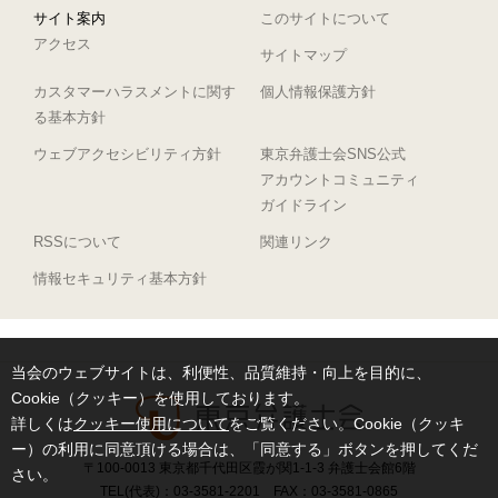
サイト案内
このサイトについて
アクセス
サイトマップ
カスタマーハラスメントに関す
個人情報保護方針
る基本方針
ウェブアクセシビリティ方針
東京弁護士会SNS公式
アカウントコミュニティ
ガイドライン
RSSについて
関連リンク
情報セキュリティ基本方針
当会のウェブサイトは、利便性、品質維持・向上を目的に、
Cookie（クッキー）を使用しております。
詳しくは
クッキー使用について
をご覧ください。Cookie（クッキ
ー）の利用に同意頂ける場合は、「同意する」ボタンを押してくだ
〒100-0013 東京都千代田区霞が関1-1-3 弁護士会館6階
さい。
TEL(代表)：03-3581-2201 FAX：03-3581-0865