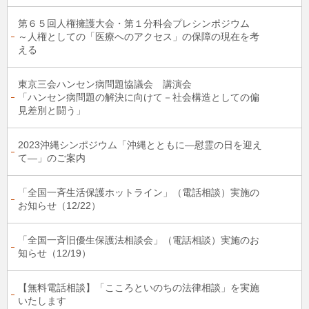
第６５回人権擁護大会・第１分科会プレシンポジウム
～人権としての「医療へのアクセス」の保障の現在を考
える
東京三会ハンセン病問題協議会 講演会
「ハンセン病問題の解決に向けて－社会構造としての偏
見差別と闘う」
2023沖縄シンポジウム「沖縄とともに―慰霊の日を迎え
て―」のご案内
「全国一斉生活保護ホットライン」（電話相談）実施の
お知らせ（12/22）
「全国一斉旧優生保護法相談会」（電話相談）実施のお
知らせ（12/19）
【無料電話相談】「こころといのちの法律相談」を実施
いたします