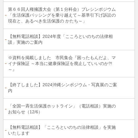
第６６回人権擁護大会（第１分科会）プレシンポジウム
「生活保護バッシングを乗り越えて～基準引下げ訴訟の
現在と、あるべき生活保護の かたち～」
【無料電話相談】2024年度「こころといのちの法律相
談」実施のご案内
※資料を掲載しました 市民集会『困ったもんだよ、マ
イナ保険証 ～本当に健康保険証を廃止していいのか?!
～』
【終了しました】2024沖縄シンポジウム・写真展のご案
内
「全国一斉生活保護ホットライン」（電話相談）実施の
お知らせ（12/6）
【無料電話相談】「こころといのちの法律相談」を実施
いたします