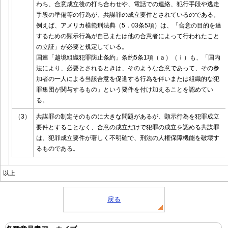
わち、合意成立後の打ち合わせや、電話での連絡、犯行手段や逃走
手段の準備等の行為が、共謀罪の成立要件とされているのである。
例えば、アメリカ模範刑法典（5．03条5項）は、「合意の目的を達
するための顕示行為が自己または他の合意者によって行われたこと
の立証」が必要と規定している。
国連「越境組織犯罪防止条約」条約5条1項（ａ）（ｉ）も、「国内
法により、必要とされるときは、そのような合意であって、その参
加者の一人による当該合意を促進する行為を伴いまたは組織的な犯
罪集団が関与するもの」という要件を付け加えることを認めてい
る。
（3）
共謀罪の制定そのものに大きな問題があるが、顕示行為を犯罪成立
要件とすることなく、合意の成立だけで犯罪の成立を認める共謀罪
は、犯罪成立要件が著しく不明確で、刑法の人権保障機能を破壊す
るものである。
以上
戻る