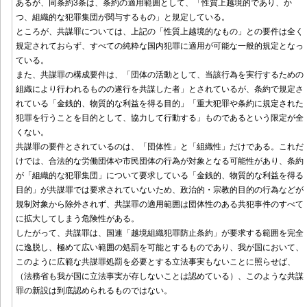
あるが、同条約3条は、条約の適用範囲として、「性質上越境的であり、か
つ、組織的な犯罪集団が関与するもの」と規定している。
ところが、共謀罪については、上記の「性質上越境的なもの」との要件は全く
規定されておらず、すべての純粋な国内犯罪に適用が可能な一般的規定となっ
ている。
また、共謀罪の構成要件は、「団体の活動として、当該行為を実行するための
組織により行われるものの遂行を共謀した者」とされているが、条約で規定さ
れている「金銭的、物質的な利益を得る目的」「重大犯罪や条約に規定された
犯罪を行うことを目的として、協力して行動する」ものであるという限定が全
くない。
共謀罪の要件とされているのは、「団体性」と「組織性」だけである。これだ
けでは、合法的な労働団体や市民団体の行為が対象となる可能性があり、条約
が「組織的な犯罪集団」について要求している「金銭的、物質的な利益を得る
目的」が共謀罪では要求されていないため、政治的・宗教的目的の行為などが
規制対象から除外されず、共謀罪の適用範囲は団体性のある共犯事件のすべて
に拡大してしまう危険性がある。
したがって、共謀罪は、国連「越境組織犯罪防止条約」が要求する範囲を完全
に逸脱し、極めて広い範囲の処罰を可能とするものであり、我が国において、
このように広範な共謀罪処罰を必要とする立法事実もないことに照らせば、
（法務省も我が国に立法事実が存しないことは認めている）、このような共謀
罪の新設は到底認められるものではない。