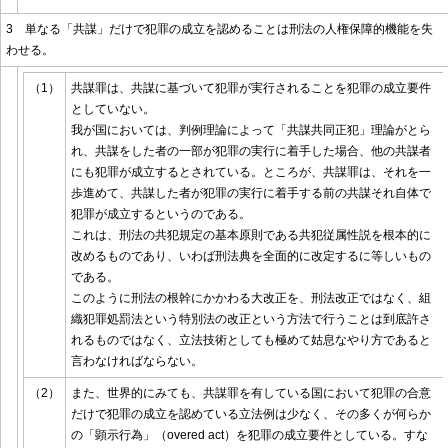
3 単なる「共謀」だけで犯罪の成立を認めることは刑法の人権保障的機能を失
わせる。
（1）
共謀罪は、共謀に基づいて犯罪が実行されることを犯罪の成立要件
としていない。
我が国においては、判例理論によって「共謀共同正犯」理論がとら
れ、共謀をした者の一部が犯罪の実行に着手した場合、他の共謀者
にも犯罪が成立するとされている。ところが、共謀罪は、それを一
歩進めて、共謀した者が犯罪の実行に着手する前の共謀それ自体で
犯罪が成立するというのである。
これは、刑法の共犯規定の基本原則である共犯従属性説を根本的に
改めるものであり、いわば刑法典を全面的に改定するに等しいもの
である。
このように刑法の根幹にかかわる大改正を、刑法改正ではなく、組
織犯罪処罰法という特別法の改正という方法で行うことは到底許さ
れるものではなく、立法技術としても極めて姑息なやり方であると
言わなければならない。
（2）
また、世界的にみても、共謀罪を有している国において犯罪の合意
だけで犯罪の成立を認めている立法例は少なく、その多くが何らか
の「顕示行為」（overed act）を犯罪の成立要件としている。すな