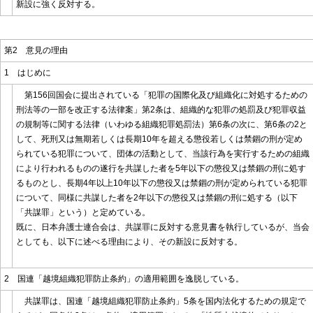
新設に強く反対する。
第2 意見の理由
1 はじめに
第156回国会に提出されている「犯罪の国際化及び組織化に対処するための
刑法等の一部を改正する法律案」第2条は、組織的な犯罪の処罰及び犯罪収益
の規制等に関する法律（いわゆる組織犯罪処罰法）第6条の次に、第6条の2と
して、死刑又は無期若しくは長期10年を超える懲役若しくは禁錮の刑が定め
られている犯罪について、団体の活動として、当該行為を実行するための組織
により行われるものの遂行を共謀した者を5年以下の懲役又は禁錮の刑に処す
るものとし、長期4年以上10年以下の懲役又は禁錮の刑が定められている犯罪
について、同様に共謀した者を2年以下の懲役又は禁錮の刑に処する（以下
「共謀罪」という）と定めている。
既に、日本弁護士連合会は、共謀罪に反対する意見書を執行しているが、当会
としても、以下に述べる理由により、その新設に反対する。
2 国連「越境組織犯罪防止条約」の適用範囲を逸脱している。
共謀罪は、国連「越境組織犯罪防止条約」5条を国内法化するための規定で