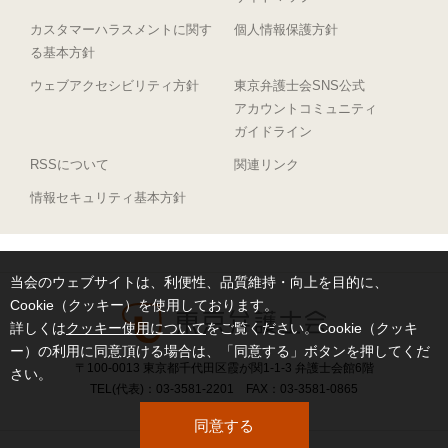
カスタマーハラスメントに関す
個人情報保護方針
る基本方針
ウェブアクセシビリティ方針
東京弁護士会SNS公式
アカウントコミュニティ
ガイドライン
RSSについて
関連リンク
情報セキュリティ基本方針
当会のウェブサイトは、利便性、品質維持・向上を目的に、
Cookie（クッキー）を使用しております。
詳しくは
クッキー使用について
をご覧ください。Cookie（クッキ
ー）の利用に同意頂ける場合は、「同意する」ボタンを押してくだ
〒100-0013 東京都千代田区霞が関1-1-3 弁護士会館6階
さい。
TEL(代表)：03-3581-2201 FAX：03-3581-0865
同意する