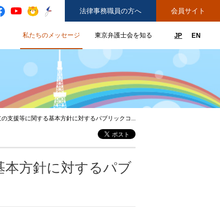
法律事務職員の方へ
会員サイト
と
私たちのメッセージ
東京弁護士会を知る
JP
EN
私たちのメッセージのサブメニューを開閉
東京弁護士会を知るのサブメニュ
ューを開閉
できることのサブメニューを開閉
務弁護士登録をご希望の方へ
紛争解決センター（ADR）を利用する
の支援等に関する基本方針に対するパブリックコ...
基本方針に対するパブ