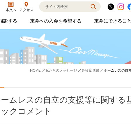
アクセス
本文へ
相談する
東弁への入会を希望する
東弁にできるこ
弁護士に相談するのサブメニューを開閉
東弁への入会を希望するのサブメニ
東弁に
相談・弁護士紹介・ADR、公設事務所支援、市民会議、市民交流会、人権賞、育英財団支援などの活動を行っています。
女性の社外役員の紹介を希望される方へ
外国法事
HOME
私たちのメッセージ
各種意見書
ホームレスの自立
ホームレスの自立の支援等に関する
リックコメント