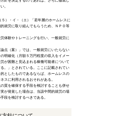
の方針を決定するのであれば、さらに徹底し
ない。
・（５）・イ・（エ）「若年層のホームレスに
間的就労に取り組んでもらうため、ＮＰＯ等
。
就労体験やトレーニングを行い、一般就労に
な論点（案）」では、一般就労にいたらない
針の明確化（月額５万円程度の収入をイメー
就労が困難と見込まれる稼働可能者について
する。」とされている。ここに記載されてい
目的としたものであるならば、ホームレスの
ジネスに利用されるおそれがある。
境の質を確保する手段を検討することも併せ
事実が発覚した場合は、当該中間的就労の場
の手段を検討するべきである。
本方針について