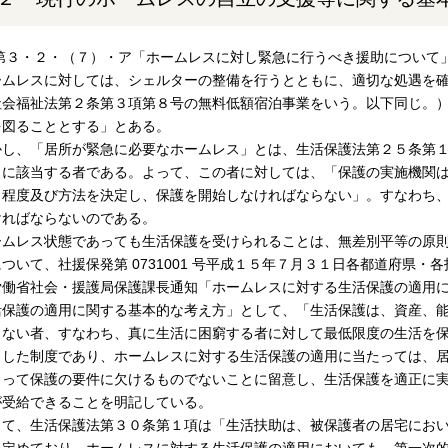
1)第３・２・（７）・ア「ホームレスに対し緊急に行うべき援助につい
ームレスに対しては、シェルターの整備を行うとともに、適切な処遇を
社会福祉法第２条第３項第８号の無料低額宿泊事業をいう。以下同じ。
を図ることとする」とある。
かし、「居所が緊急に必要なホームレス」とは、生活保護法第２５条第
」に該当する者である。よって、この者に対しては、「保護の実施機関
、程度及び方法を決定し、保護を開始しなければならない」。すなわち
ければならないのである。
ームレス状態であっても生活保護を受けられることは、無差別平等の原
ついて、社援保発第 0731001 号平成１５年７月３１日各都道府県・
労働省社会・援護局保護課長通知「ホームレスに対する生活保護の適用
活保護の適用に関する基本的な考え方」として、「生活保護は、資産、
きない者、すなわち、真に生活に困窮する者に対して最低限度の生活を
とした制度であり、ホームレスに対する生活保護の適用に当たっては、
もって保護の要件に欠けるものでないことに留意し、生活保護を適正に
が受給できることを明記している。
して、生活保護法第３０条第１項は「生活扶助は、被保護者の居宅にお