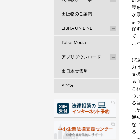
則
護
出版物のご案内
が
よ
LIBRA ON LINE
保
て
TobenMedia
こ
アプリダウンロード
(
力
東日本大震災
支
る
SDGs
こ
つ
る
し
通
な
る
よ