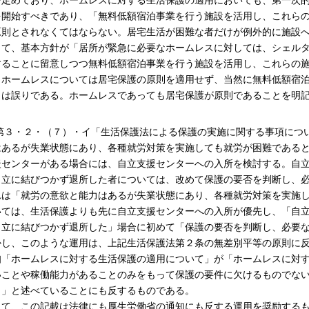
を定めており、ホームレスに対する生活保護の適用においても、第一次
を開始すべきであり、「無料低額宿泊事業を行う施設を活用し、これら
原則とされなくてはならない。居宅生活が困難な者だけが例外的に施設
って、基本方針が「居所が緊急に必要なホームレスに対しては、シェル
することに留意しつつ無料低額宿泊事業を行う施設を活用し、これらの
、ホームレスについては居宅保護の原則を適用せず、当然に無料低額宿
とは誤りである。ホームレスであっても居宅保護が原則であることを明
2)第３・２・（７）・イ「生活保護法による保護の実施に関する事項に
はあるが失業状態にあり、各種就労対策を実施しても就労が困難である
援センターがある場合には、自立支援センターへの入所を検討する。自
自立に結びつかず退所した者については、改めて保護の要否を判断し、
れは「就労の意欲と能力はあるが失業状態にあり、各種就労対策を実施
いては、生活保護よりも先に自立支援センターへの入所が優先し、「自
自立に結びつかず退所した」場合に初めて「保護の要否を判断し、必要
かし、このような運用は、上記生活保護法第２条の無差別平等の原則に
知「ホームレスに対する生活保護の適用について」が「ホームレスに対
いことや稼働能力があることのみをもって保護の要件に欠けるものでな
。」と述べていることにも反するものである。
って、この記載は法律にも厚生労働省の通知にも反する運用を奨励する