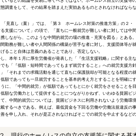
っているとの結論を安易に導くべきではない。ホームレス自立の支援等
実態調査をして、その結果を踏まえた実効あるものとされなければなら
2) 「見直し（案）」では、「第３ ホームレス対策の推進方策」の２
する支援について」の項で、「直ちに一般就労が難しい者に対しては中
連携しながら、このような中間的就労の場の推進・充実を図る」とある
期間勤務が難しい者や人間関係の構築が苦手な者に対し、支援団体等が
なげること自体は意義のあることであり、否定しない。
かし、本年１月に厚生労働省が発表した「『生活支援戦略』に関する主
合でも「『低額・短時間であってもまず就労すること』への就労支援方
）」「それまでの求職活動を通じて直ちに保護脱却が可能となる程度の
、低額であっても一旦就労することを基本的考え方とすることを明確に
ように、「中間的就労」が低額であってもとにかく就労をさせることを
を低額な労働力として提供することにつながりかねず、いわゆる貧困ビ
って、中間的就労については、貧困ビジネスに利用されないよう労働環
記載するべきである。例えば、最低賃金を下回る労働や労働法規違反の
改善を申し入れ、それが是正されなければそこでの就労を中止するなど
２ 現行のホームレスの自立の支援等に関する基