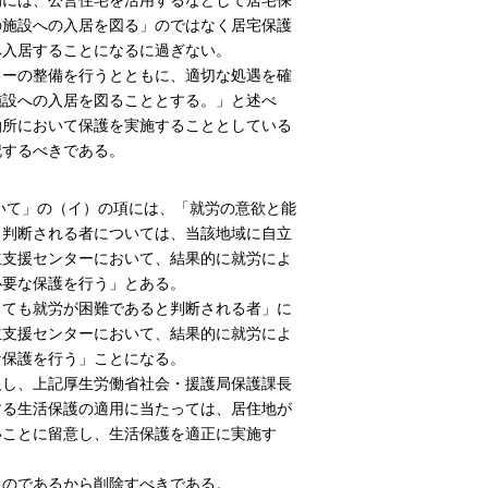
的には、公営住宅を活用するなどして居宅保
の施設への入居を図る」のではなく居宅保護
へ入居することになるに過ぎない。
ターの整備を行うとともに、適切な処遇を確
施設への入居を図ることとする。」と述べ
泊所において保護を実施することとしている
記するべきである。
ついて」の（イ）の項には、「就労の意欲と能
と判断される者については、当該地域に自立
立支援センターにおいて、結果的に就労によ
必要な保護を行う」とある。
しても就労が困難であると判断される者」に
立支援センターにおいて、結果的に就労によ
な保護を行う」ことになる。
反し、上記厚生労働省社会・援護局保護課長
する生活保護の適用に当たっては、居住地が
いことに留意し、生活保護を適正に実施す
ものであるから削除すべきである。