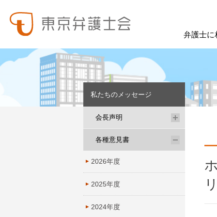
弁護士に
東弁の概要（会員数、役員等）、役員挨拶、歴史、組織図、行動計画、コンプライアンス、ハラスメント防止への取組み、FAQ、アクセス、連絡先、職員求人情報など掲載しています。
東弁では、委員会活動、法律
私たちのメッセージ
会長声明
各種意見書
2026年度
2025年度
2024年度