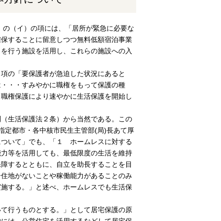
て」の（イ）の項には、「居所が緊急に必要な
確保することに留意しつつ無料低額宿泊事業
）を行う施設を活用し、これらの施設への入
１項の「要保護者が急迫した状況にあると
は・・・すみやかに職権をもって保護の種
、職権保護により速やかに生活保護を開始し
則（生活保護法２条）から当然である。この
各指定都市・各中核市民生主管部(局)長あて厚
について」でも、「１ ホームレスに対する
能力等を活用しても、最低限度の生活を維持
保障するとともに、自立を助長することを目
居住地がないことや稼働能力があることのみ
実施する。」と述べ、ホームレスでも生活保
いて行うものとする。」として居宅保護の原