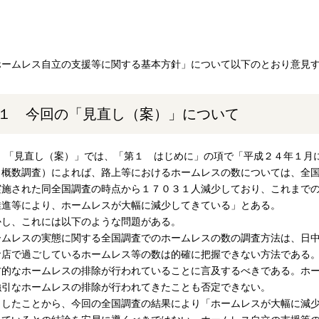
ホームレス自立の支援等に関する基本方針」について以下のとおり意見
１ 今回の「見直し（案）」について
1) 「見直し（案）」では、「第１ はじめに」の項で「平成２４年１
（概数調査）によれば、路上等におけるホームレスの数については、全
実施された同全国調査の時点から１７０３１人減少しており、これまで
推進等により、ホームレスが大幅に減少してきている」とある。
かし、これには以下のような問題がある。
ームレスの実態に関する全国調査でのホームレスの数の調査方法は、日
食店で過ごしているホームレス等の数は的確に把握できない方法である
方的なホームレスの排除が行われていることに言及するべきである。ホ
強引なホームレスの排除が行われてきたことも否定できない。
うしたことから、今回の全国調査の結果により「ホームレスが大幅に減