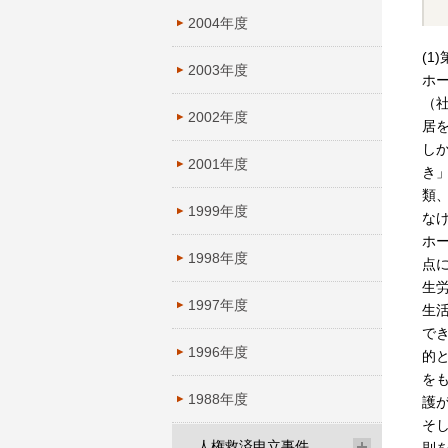
2004年度
(
2003年度
ホ
（
2002年度
居
し
2001年度
き
類
1999年度
な
ホ
1998年度
点に
生
1997年度
生
で
1996年度
的
を
1988年度
護
そ
人権救済申立事件