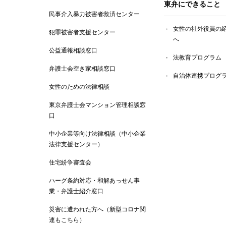
東弁にできること
民事介入暴力被害者救済センター
女性の社外役員の
犯罪被害者支援センター
へ
公益通報相談窓口
法教育プログラム
弁護士会空き家相談窓口
自治体連携プログ
女性のための法律相談
東京弁護士会マンション管理相談窓
口
中小企業等向け法律相談（中小企業
法律支援センター）
住宅紛争審査会
ハーグ条約対応・和解あっせん事
業・弁護士紹介窓口
災害に遭われた方へ（新型コロナ関
連もこちら）