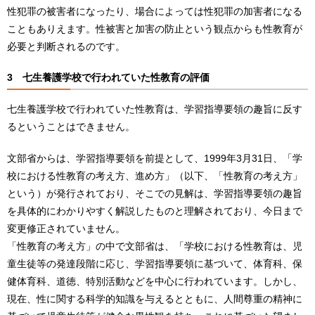
性犯罪の被害者になったり、場合によっては性犯罪の加害者になる
こともありえます。性被害と加害の防止という観点からも性教育が
必要と判断されるのです。
3 七生養護学校で行われていた性教育の評価
七生養護学校で行われていた性教育は、学習指導要領の趣旨に反す
るということはできません。
文部省からは、学習指導要領を前提として、1999年3月31日、「学
校における性教育の考え方、進め方」（以下、「性教育の考え方」
という）が発行されており、そこでの見解は、学習指導要領の趣旨
を具体的にわかりやすく解説したものと理解されており、今日まで
変更修正されていません。
「性教育の考え方」の中で文部省は、「学校における性教育は、児
童生徒等の発達段階に応じ、学習指導要領に基づいて、体育科、保
健体育科、道徳、特別活動などを中心に行われています。しかし、
現在、性に関する科学的知識を与えるとともに、人間尊重の精神に