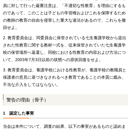
員に対して行った厳重注意は、「不適切な性教育」を理由にするも
のであって、このことは子どもの学習権およびこれを保障するため
の教師の教育の自由を侵害した重大な違法があるので、これらを撤
回せよ。
教育委員会は、同委員会に保管されている七生養護学校から提出
された性教育に関する教材一式を、従来保管されていた七生養護学
校の保管場所へ返還し、同校における性教育の内容および方法につ
いて、2003年7月3日以前の状態への原状回復をせよ。
教育委員会は、養護学校における性教育が、養護学校の教職員と
保護者の意見に基づきなされるべき教育であることの本質に鑑み、
不当な介入をしてはならない。
警告の理由（骨子）
1 認定した事実
当会は本件について、調査の結果、以下の事実があるものと認めま