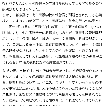
行われましたが、その際何らかの処分を前提とするものであるとの
説明はありませんでした。
しかし、都教委は、七生養護学校の性教育が問題とされたことを契
機としてすべての都立盲・ろう・養護学校に監査を行った結果とし
て、同年9月11日に「不適切な性教育」や「服務規程違反」などの
理由により、七生養護学校の教職員をも含んだ、養護学校管理職37
名について、停職、降格、減給、戒告、文書訓告、教員等65名につ
いて、口頭による厳重注意、教育庁関係者について、戒告、文書訓
告の処分がなされました。そしてこのうち明確に「不適切な性教
育」を理由として行われた処分は、七生養護学校の13名の教員が含
まれる合計21名の教員に対する厳重注意でした。
その後、同校では、校内研修会が実施され、指導指針が作成され
るなどしました。その結果性教育指導時間は大幅に短縮され、内
容、指導形態については、ペニス、ワギナ、性交といった言葉の使
用が事実上禁止された他、人形や模型等を用いた指導を行うことが
禁止され、図などの平面教材についても使用が著しく制約されまし
た。結果として同校で行われる性教育は、それまで行われていたも