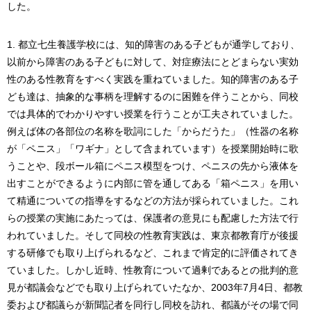
した。
都立七生養護学校には、知的障害のある子どもが通学しており、
以前から障害のある子どもに対して、対症療法にとどまらない実効
性のある性教育をすべく実践を重ねていました。知的障害のある子
ども達は、抽象的な事柄を理解するのに困難を伴うことから、同校
では具体的でわかりやすい授業を行うことが工夫されていました。
例えば体の各部位の名称を歌詞にした「からだうた」（性器の名称
が「ペニス」「ワギナ」として含まれています）を授業開始時に歌
うことや、段ボール箱にペニス模型をつけ、ペニスの先から液体を
出すことができるように内部に管を通してある「箱ペニス」を用い
て精通についての指導をするなどの方法が採られていました。これ
らの授業の実施にあたっては、保護者の意見にも配慮した方法で行
われていました。そして同校の性教育実践は、東京都教育庁が後援
する研修でも取り上げられるなど、これまで肯定的に評価されてき
ていました。しかし近時、性教育について過剰であるとの批判的意
見が都議会などでも取り上げられていたなか、2003年7月4日、都教
委および都議らが新聞記者を同行し同校を訪れ、都議がその場で同