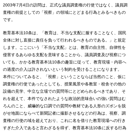
2003年7月4日の訪問は、正式な議員調査権の行使ではなく、議員調
査権の前提としての「視察」の領域にとどまる行為とみるべきもの
です。
教育基本法10条は、「教育は、不当な支配に服することなく、国民
全体に対し直接に責任を負って行われるべきものである。」と規定
します。ここにいう「不当な支配」とは、教育の自主性、自律性を
侵害するあらゆる支配を意味することから、議員調査及び視察につ
いても、かかる教育基本法10条の趣旨に従って、教育現場・内容へ
の過度の介入は許されないという制約を受けることになります。
本件についてみると、「視察」ということならば当然のこと、仮に
調査権の行使であったとしても、授業風景や各教室・校舎その他の
設備の見学、中立な立場での質問等にとどめられるべきであり、そ
れを超えて、本件でなされたような政治的意味合いの強い質問はむ
ろんのこと、威嚇的な口調での質問や教材である人形のズボンを脱
がせ地面にならべて新聞記者に撮影させるなどの行為は、視察、調
査権の行使の域を超えており、これに名を借りた教育現場への行き
すぎた介入であると言わざるを得ず、教育基本法10条に反する行為