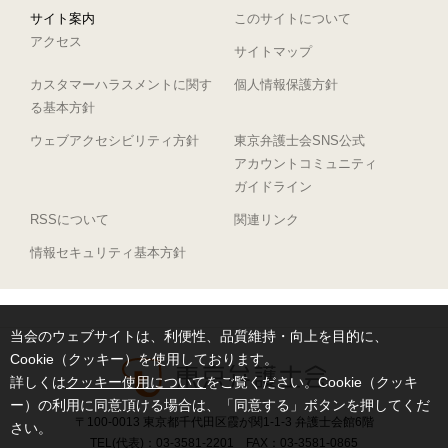
サイト案内
このサイトについて
アクセス
サイトマップ
カスタマーハラスメントに関す
個人情報保護方針
る基本方針
ウェブアクセシビリティ方針
東京弁護士会SNS公式
アカウントコミュニティ
ガイドライン
RSSについて
関連リンク
情報セキュリティ基本方針
当会のウェブサイトは、利便性、品質維持・向上を目的に、
Cookie（クッキー）を使用しております。
詳しくは
クッキー使用について
をご覧ください。Cookie（クッキ
ー）の利用に同意頂ける場合は、「同意する」ボタンを押してくだ
〒100-0013 東京都千代田区霞が関1-1-3 弁護士会館6階
さい。
TEL(代表)：03-3581-2201 FAX：03-3581-0865