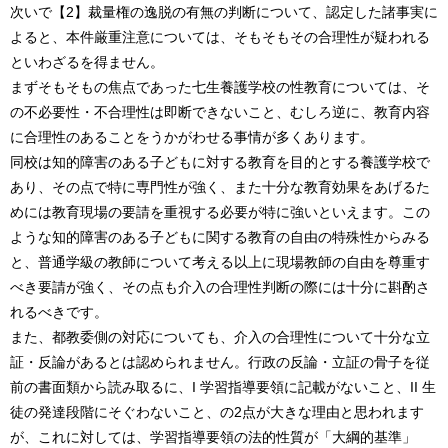
次いで【2】裁量権の逸脱の有無の判断について、認定した諸事実に
よると、本件厳重注意については、そもそもその合理性が疑われる
といわざるを得ません。
まずそもそもの焦点であった七生養護学校の性教育については、そ
の不必要性・不合理性は即断できないこと、むしろ逆に、教育内容
に合理性のあることをうかがわせる事情が多くあります。
同校は知的障害のある子どもに対する教育を目的とする養護学校で
あり、その点で特に専門性が強く、また十分な教育効果をあげるた
めには教育現場の要請を重視する必要が特に強いといえます。この
ような知的障害のある子どもに関する教育の自由の特殊性からみる
と、普通学級の教師について考える以上に現場教師の自由を尊重す
べき要請が強く、その点も介入の合理性判断の際には十分に斟酌さ
れるべきです。
また、都教委側の対応についても、介入の合理性について十分な立
証・反論があるとは認められません。行政の反論・立証の骨子を従
前の書面類から読み取るに、I 学習指導要領に記載がないこと、II 生
徒の発達段階にそぐわないこと、の2点が大きな理由と思われます
が、これに対しては、学習指導要領の法的性質が「大綱的基準」