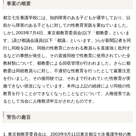
事案の概要
都立七生養護学校には、知的障害のある子どもが通学しており、以
前から障害のある子どもに対しての性教育実践を重ねていました。
しかし2003年7月4日、東京都教育委員会(以下「都教委」といいま
す。)及び都議会議員(以下「都議」といいます。)らが新聞記者を同
行し同校を訪れ、同校の性教育にかかわる教員らを直接強く批判す
るなどの事態が発生し、その直後同校で性教育に使用されていた全
教材類について、都教委による回収管理が行われました。さらに都
教委は同校教員らに対し、不適切な性教育を行ったとして厳重注意
を行いました。その後同校では、それまで行われていた性教育が実
施できない状況になっています。本件は上記の経緯により同校の性
教育を行うことができなくなったことなどについて、人権侵害であ
るとして当会に人権救済申立がされたものです。
警告の趣旨
東京都教育委員会は、2003年9月11日東京都立七生養護学校の教