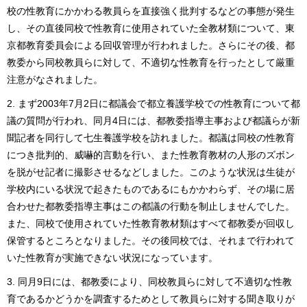
校の性教育にかかわる教員らを直接強く批判するなどの事態が発生
し、その直後同校で性教育に使用されていた全教材類について、東
京都教育委員会による回収管理が行われました。さらにその後、都
教委から同校教員らに対して、不適切な性教育を行ったとして厳重
注意がなされました。
まず2003年7月2日に都議会で都立養護学校での性教育について都
議の質問が行われ、同月4日には、都教委指導主事および都議らが新
聞記者を同行して七生養護学校を訪れました。都議は同校の性教育
につき批判的、威嚇的言動を行い、また性教育教材の人形のズボン
を脱がせ記者に撮影させるなどしました。このような状況は生徒が
学校内にいる状況で起きたものであるにもかかわらず、その場に居
合わせた都教委指導主事はこの都議の行動を制止しませんでした。
また、同校で使用されていた性教育教材類はすべて都教委が回収し
保管するところとなりました。その後同校では、それまで行われて
いた性教育が実施できない状況になっています。
同月9日には、都教委により、同校教員らに対して不適切な性教
育であるかどうかを調査するためとして教員らに対する聞き取りが