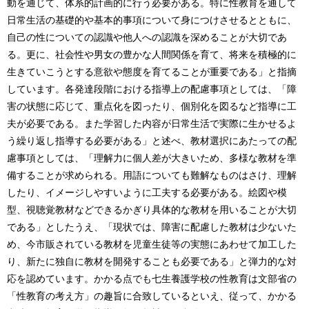
動を通じて、体系的計画的に行う必要がある。特に性教育を通して
日常生活の基礎的や基本的事項について身につけさせるとともに、
自己の性についての認識や他人への認識を深めることが大切であ
る。更に、社会性や男女の豊かな人間関係を育て、将来を積極的に
生きていこうとする意欲や態度を育てることが重要である」と指摘
しています。各発達段階における指導上の配慮事項としては、「障
害の状態に応じて、重点化を図ったり、個別化を図るなど指導に工
夫が必要である。また学習した内容が日常生活で実際に生かせるよ
う繰り返し指導する必要がある」と述べ、教材選択にあたっての配
慮事項としては、「理解力に個人差が大きいため、多様な教材を準
備することが求められる。用語についても難解なものはさけ、理解
したり、イメージしやすいように工夫する必要がある。絵図や模
型、視聴覚教材などできるかぎり具体的な教材を用いることが大切
である」としたうえ、「現状では、障害に配慮した教材は少ないた
め、今市販されている教材を児童生徒等の実態にあわせて加工した
り、新たに独自に教材を開発することも必要である」と弾力的な対
応を認めています。かかる点でも七生養護学校の性教育は文部省の
「性教育の考え方」の趣旨に合致しているといえ、従って、かかる