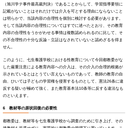
（旭川学テ事件最高裁判決）であることからして、学習指導要領に
記載がないことはそれだけでは介入を可とする理由にならないこと
は明らかで、当該内容の合理性を個別に検討する必要があります。
そして当該内容の合理性についてはすでに述べたとおり、その教育
内容の合理性をうかがわせる事情は複数認められるのに比して、そ
の不合理性の十分な反論・立証はなされていないと認めざるを得ま
せん。
このように、七生養護学校における性教育について今回都教委がな
した厳重注意による教育内容への介入は、その介入の合理的根拠が
示されているとはとうてい言えないものであって、教師の教育の自
由、ひいては子どもの学習権を侵害するものとして、憲法26条に違
反する疑いが極めて強く、また教育基本法10条等に反する違法なも
のといえます。
6 教材等の原状回復の必要性
都教委は、教材等を七生養護学校から調査のために引き上げ、その