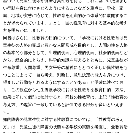
基づいて児童生徒等が健全な異性観を持ち、これに基づいた望まし
い行動を身に付けさせるようにすることなどを重点に、学校、家
庭、地域が実態に応じて、性教育を組織的かつ体系的に展開するこ
とが求められています。」とし、国の性教育に対する基本的な考え
方を明らかにしました。
同省はさらに、性教育の目的について、「学校における性教育は児
童生徒の人格の完成と豊かな人間形成を目的とし、人間の性を人格
の基本的な部分として、生理的側面、心理的側面、社会的側面など
から、総合的にとらえ、科学的知識を与えるとともに、児童生徒が
生命尊重、人間尊重、男女平等の精神にもとづく正しい異性観をも
つことによって、自ら考え、判断し、意思決定の能力を身につけ、
望ましい行動をとれるようにすることである」と明確に述べてお
り、この観点から七生養護学校における性教育を教育目的、方法、
効果に即して個別に検討すると、同校の性教育は、上記「性教育の
考え方」の趣旨に一致していると評価できる部分が多いといえま
す。
知的障害の児童生徒に対する性教育については、「性教育の考え
方」は「児童生徒の障害の状態や各学校の実態を考慮し、全教育活