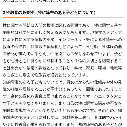
のとはまったく異なるものとなりました。
2 性教育の必要性（特に障害のある子どもについて）
性に関する問題は人間の根源に関わる問題であり、性に関する基本
的事項は科学的に正しく教える必要があります。現在マスメディア
による性に関する情報の氾濫、インターネット等による性情報への
接近の容易性、価値観の多様化などによって、性行動・性体験の低
年齢化が進んでいるうえ、性感染症も広がりをみせています。子ど
もが心身ともに健やかに成長することや生命の大切さを認識するこ
とは重要かつ緊急の課題となっており、学校、家庭、職場、地域等
さまざまな場面で性教育が必要となっています。
知的障害のある子どもについては、男女のからだの仕組みや体の発
達の相違を理解することが不十分であったり、困難であったりしま
す。身体の変化を素直に受け止めることができず、パニックをおこ
す子どもも少なくありません。また自己の性に関する悩みや不安を
的確に表現することができない子どもも多いのです。そのため、知
的障害のある子どもに対しては、教材等を工夫し、具体的でわかり
やすい性教育が求められています。また、知的障害のある子どもが