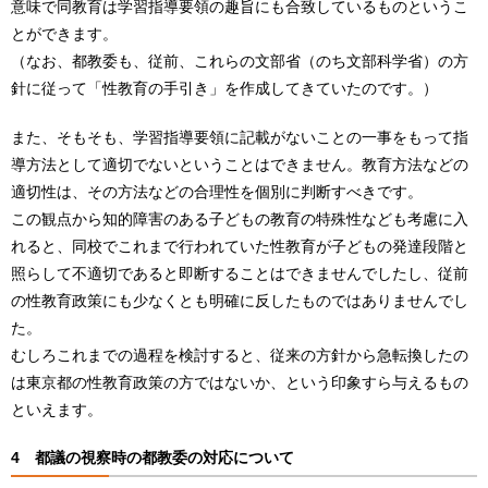
意味で同教育は学習指導要領の趣旨にも合致しているものというこ
とができます。
（なお、都教委も、従前、これらの文部省（のち文部科学省）の方
針に従って「性教育の手引き」を作成してきていたのです。）
また、そもそも、学習指導要領に記載がないことの一事をもって指
導方法として適切でないということはできません。教育方法などの
適切性は、その方法などの合理性を個別に判断すべきです。
この観点から知的障害のある子どもの教育の特殊性なども考慮に入
れると、同校でこれまで行われていた性教育が子どもの発達段階と
照らして不適切であると即断することはできませんでしたし、従前
の性教育政策にも少なくとも明確に反したものではありませんでし
た。
むしろこれまでの過程を検討すると、従来の方針から急転換したの
は東京都の性教育政策の方ではないか、という印象すら与えるもの
といえます。
4 都議の視察時の都教委の対応について