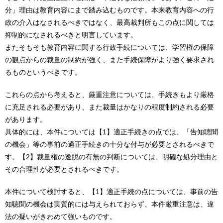
分」理由は教育内容にまで踏み込むものです。本来教育内容への行
政の介入はなされるべきではなく、最高裁判所もこの点に関しては
抑制的になされるべきと明言しています。
またそもそも教育内容に関する行政手続については、学習権の保障
の観点からの裁量の制約が強く、また手続保障がより強く要求され
るものというべきです。
これらの点から考えると、厳重注意については、手続きもより厳格
に充足される必要があり、また裁量はかなりの程度制約される必要
があります。
具体的には、本件については【1】適正手続きの点では、「告知聴聞
の機会」等の事前の適正手続きの十分な付与が必要とされるべきで
す。【2】裁量権の逸脱の有無の判断については、明確な処分理由と
その合理性が必要とされるべきです。
本件について検討すると、【1】適正手続の点については、事前の告
知聴聞の機会は実質的には与えられておらず、本件厳重注意は、違
法の疑いがきわめて強いものです。