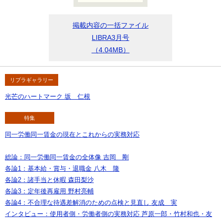
掲載内容の一括ファイル
LIBRA3月号
（4.04MB）
リブラギャラリー
光芒のハートマーク 坂 仁根
特集
同一労働同一賃金の現在とこれからの実務対応
総論：同一労働同一賃金の全体像 吉岡 剛
各論1：基本給・賞与・退職金 八木 隆
各論2：諸手当と休暇 森田梨沙
各論3：定年後再雇用 野村亮輔
各論4：不合理な待遇差解消のための点検と見直し 友成 実
インタビュー：使用者側・労働者側の実務対応 芦原一郎・竹村和也・友