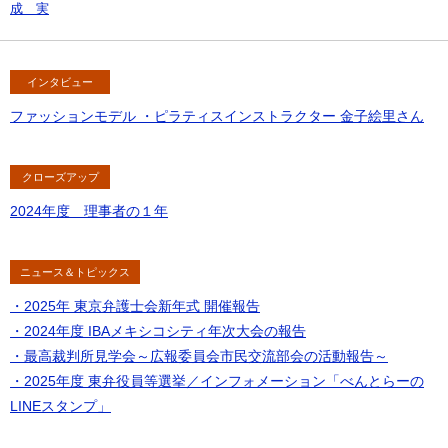
成 実
インタビュー
ファッションモデル ・ピラティスインストラクター 金子絵里さん
クローズアップ
2024年度 理事者の１年
ニュース＆トピックス
・2025年 東京弁護士会新年式 開催報告
・2024年度 IBAメキシコシティ年次大会の報告
・最高裁判所見学会～広報委員会市民交流部会の活動報告～
・2025年度 東弁役員等選挙／インフォメーション「べんとらーの
LINEスタンプ」