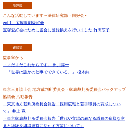
新連載
こんな活動しています～法律研究部・同好会～
vol.1 宝塚歌劇愛好会
宝塚愛好会のために当会に登録換えを行いました 竹田萌子
連載等
監事室から
・まだまだこれからです。 田川淳一
・「世界は誰かの仕事でできている。」 榎木純一
東京三弁護士会 地方裁判所委員会・家庭裁判所委員会バックアップ
協議会 活動報告
・東京地方裁判所委員会報告「採用広報と若手職員の育成につい
て」 井上 寛
・東京家庭裁判所委員会報告「世代や立場の異なる職員の多様な意
見と経験を組織運営に活かす方策について」