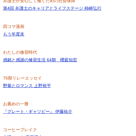
弁護士が安心して働くための社会保障
第4回 弁護士のキャリアとライフステージ 柿崎弘行
四コマ漫画
もう年度末
わたしの修習時代
感銘と感謝の修習生活 64期 櫻庭知宏
76期リレーエッセイ
野菊とロマンス 上野裕平
お薦めの一冊
『グレート・ギャツビー』 伊藤祐介
コーヒーブレイク