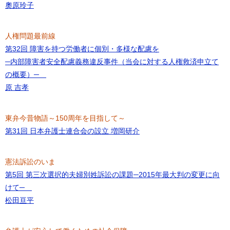
奧原玲子
人権問題最前線
第32回 障害を持つ労働者に個別・多様な配慮を
─内部障害者安全配慮義務違反事件（当会に対する人権救済申立て
の概要）─
原 吉孝
東弁今昔物語～150周年を目指して～
第31回 日本弁護士連合会の設立 増岡研介
憲法訴訟のいま
第5回 第三次選択的夫婦別姓訴訟の課題─2015年最大判の変更に向
けて─
松田亘平