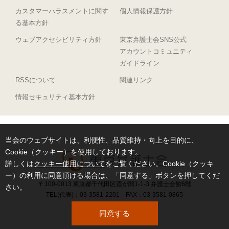
カスタマーハラスメントに関す
個人情報保護方針
る基本方針
ウェブアクセシビリティ方針
東京弁護士会SNS公式
アカウントコミュニティ
ガイドライン
RSSについて
関連リンク
情報セキュリティ基本方針
当会のウェブサイトは、利便性、品質維持・向上を目的に、
Cookie（クッキー）を使用しております。
詳しくは
クッキー使用について
をご覧ください。Cookie（クッキ
ー）の利用に同意頂ける場合は、「同意する」ボタンを押してくだ
〒100-0013 東京都千代田区霞が関1-1-3 弁護士会館6階
さい。
TEL(代表)：03-3581-2201 FAX：03-3581-0865
同意する