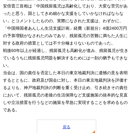
安倍晋三首相は「中国残留孤児は高齢化しており、大変な苦労があ
ったと思う。国としてきめ細かな支援をしていかなければならな
い」とコメントしたものの、実際になされた支援は、わずかに、
「中国帰国者あんしん生活支援計画」経費（新規分）4億2400万円
の予算増額がなされたのみであり、残留孤児の苦難に満ちた人生に
対する政府の措置としては不十分極まりないものであった。
戦後60年以上が経過し、残留孤児も高齢化が進み、残留孤児が生き
ているうちに残留孤児問題を解決するためには一刻の猶予もできな
い。
当会は、国の責任を否定した本日の東京地裁判決に遺憾の意を表明
するとともに、政府及び国会に対し、本日の東京地裁判決を評価す
るよりも、神戸地裁判決の判断を重く受け止め、引き続きその責任
において、残留孤児の老後の生活保障など支援施策の抜本的な見直
しや立法措置を行うなどの施策を早急に実現することを求めるもの
である。
戻る