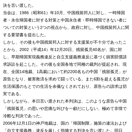
決を言い渡した。
当会は、1986（昭和61）年10月、中国残留邦人に対し、一時帰国
者・永住帰国者に対する対策と中国永住者・即時帰国できない者に
ついての対策という2つの視点から、政府に対し、中国残留邦人に関
する要望書を提出した。
しかし、その後も中国残留邦人に対する支援策が不十分であったこ
とから、2002（平成14）年12月20日、残留孤児40名が、国に対
し、早期帰国実現義務違反と自立支援義務違反に基づく損害賠償請
求訴訟を起こした。その後も全国各地で同種の裁判が提起され、現
在、全国14地裁、1高裁において約2200名もの中国「残留孤児」が
原告となり、被害救済を求めて闘っている。また6割を超える孤児が
生活保護のもとでの生活を余儀なくされており、原告らの請求は切
実である。
しかしながら、本日言い渡された本判決は、このような原告ら中国
「残留孤児」の思いや悲痛な叫びを一顧だにしない、極めて非情で
冷酷な判決であった。
2006年12月1日の神戸地裁は、国の「帰国制限」施策の違法および
「自立支援義務」違反を厳しく指摘する判決を言い渡した。同日、