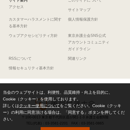
サイト案内
このサイトについて
アクセス
サイトマップ
カスタマーハラスメントに関す
個人情報保護方針
る基本方針
ウェブアクセシビリティ方針
東京弁護士会SNS公式
アカウントコミュニティ
ガイドライン
RSSについて
関連リンク
情報セキュリティ基本方針
当会のウェブサイトは、利便性、品質維持・向上を目的に、
Cookie（クッキー）を使用しております。
詳しくは
クッキー使用について
をご覧ください。Cookie（クッキ
ー）の利用に同意頂ける場合は、「同意する」ボタンを押してくだ
〒100-0013 東京都千代田区霞が関1-1-3 弁護士会館6階
さい。
TEL(代表)：03-3581-2201 FAX：03-3581-0865