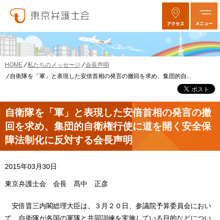
私たちのメッセージ
会長声明
HOME
自衛隊を「軍」と表現した安倍首相の発言の撤回を求め、集団的自...
自衛隊を「軍」と表現した安倍首相の発言の撤
回を求め、集団的自衛権行使に道を開く安全保
障法制化に反対する会長声明
2015年03月30日
東京弁護士会 会長 髙中 正彦
安倍晋三内閣総理大臣は、３月２０日、参議院予算委員会におい
て、自衛隊が各国の軍隊と共同訓練を実施している目的などについ