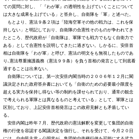
ての質問に対し、「『わが軍』の透明性を上げていくことについて
は大きな成果を上げている」と答弁し、自衛隊を「軍」と述べた。
もとより、憲法９条２項は「陸海空軍その他の戦力は、これを保
持しない」と明記しており、自衛隊の合憲性そのものが争われてき
たところ、歴代政府が「自衛隊は、軍隊でも戦力でもなく自衛力で
ある」として合憲性を説明してきたに過ぎない。しかるに、安倍首
相は自衛隊を「わが軍」と呼び、憲法の明文をも無視したものであ
り､憲法尊重擁護義務（憲法９９条）を負う首相の発言として到底看
過することは出来ない。
自衛隊については、第一次安倍内閣当時の２００６年１２月に閣
議決定された政府答弁書においても「自衛のための必要最小限度を
超える実力を保持し得ない等の制約を課せられており、通常の観念
で考えられる軍隊とは異なるものと考えている」として、軍隊とは
区別しており、上記安倍首相発言はこの政府見解とも矛盾してい
る。
安倍内閣は昨年７月、歴代政府の憲法解釈を変更して集団的自衛
権の行使を容認する閣議決定を強行し、それを受けて、今月２０日
には、自由民主党・公明党が、集団的自衛権行使を可能にする武力