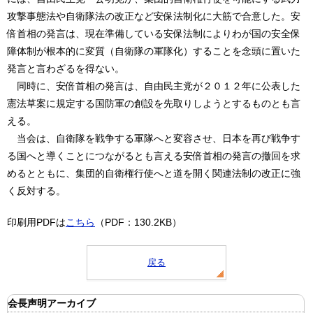
攻撃事態法や自衛隊法の改正など安保法制化に大筋で合意した。安
倍首相の発言は、現在準備している安保法制によりわが国の安全保
障体制が根本的に変質（自衛隊の軍隊化）することを念頭に置いた
発言と言わざるを得ない。
同時に、安倍首相の発言は、自由民主党が２０１２年に公表した
憲法草案に規定する国防軍の創設を先取りしようとするものとも言
える。
当会は、自衛隊を戦争する軍隊へと変容させ、日本を再び戦争す
る国へと導くことにつながるとも言える安倍首相の発言の撤回を求
めるとともに、集団的自衛権行使へと道を開く関連法制の改正に強
く反対する。
印刷用PDFは
こちら
（PDF：130.2KB）
戻る
会長声明アーカイブ