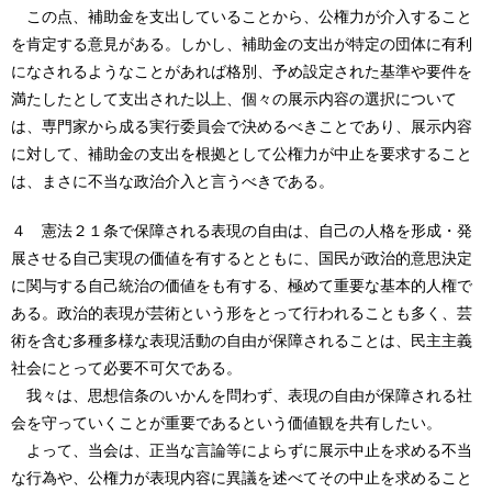
この点、補助金を支出していることから、公権力が介入すること
を肯定する意見がある。しかし、補助金の支出が特定の団体に有利
になされるようなことがあれば格別、予め設定された基準や要件を
満たしたとして支出された以上、個々の展示内容の選択について
は、専門家から成る実行委員会で決めるべきことであり、展示内容
に対して、補助金の支出を根拠として公権力が中止を要求すること
は、まさに不当な政治介入と言うべきである。
４ 憲法２１条で保障される表現の自由は、自己の人格を形成・発
展させる自己実現の価値を有するとともに、国民が政治的意思決定
に関与する自己統治の価値をも有する、極めて重要な基本的人権で
ある。政治的表現が芸術という形をとって行われることも多く、芸
術を含む多種多様な表現活動の自由が保障されることは、民主主義
社会にとって必要不可欠である。
我々は、思想信条のいかんを問わず、表現の自由が保障される社
会を守っていくことが重要であるという価値観を共有したい。
よって、当会は、正当な言論等によらずに展示中止を求める不当
な行為や、公権力が表現内容に異議を述べてその中止を求めること