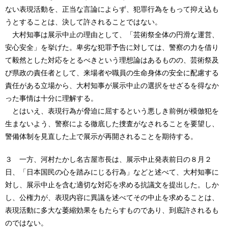
ない表現活動を、正当な言論によらず、犯罪行為をもって抑え込も
うとすることは、決して許されることではない。
大村知事は展示中止の理由として、「芸術祭全体の円滑な運営、
安心安全」を挙げた。卑劣な犯罪予告に対しては、警察の力を借り
て毅然とした対応をとるべきという理想論はあるものの、芸術祭及
び県政の責任者として、来場者や職員の生命身体の安全に配慮する
責任がある立場から、大村知事が展示中止の選択をせざるを得なか
った事情は十分に理解する。
とはいえ、表現行為が脅迫に屈するという悪しき前例が模倣犯を
生まないよう、警察による徹底した捜査がなされることを要望し、
警備体制を見直した上で展示が再開されることを期待する。
３ 一方、河村たかし名古屋市長は、展示中止発表前日の８月２
日、「日本国民の心を踏みにじる行為」などと述べて、大村知事に
対し、展示中止を含む適切な対応を求める抗議文を提出した。しか
し、公権力が、表現内容に異議を述べてその中止を求めることは、
表現活動に多大な萎縮効果をもたらすものであり、到底許されるも
のではない。