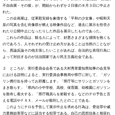
不自由展・その後」が、開始からわずか２日後の８月３日に中止さ
れた。
この企画展は、従軍慰安婦を象徴する「平和の少女像」や昭和天
皇の写真を含む肖像群が燃える映像作品など、過去に展示を拒否さ
れたり公開中止になったりした作品を展示したものであった。
これらの作品は、観る人によって、好悪さまざまな感情を抱くも
のであろう。人それぞれの受け止め方があることは当然のことなが
ら、異論反論その他主張したいことがあれば、合法的な表現行為に
よって対抗するのが法治国家であり民主主義社会である。
２ ところが、実行委員会会長である大村秀章愛知県知事の会見等
における説明によると、実行委員会事務局や県庁に対して、「ガソ
リン携行缶を持ってお邪魔します」「県庁等にサリンとガソリンを
まき散らす」「県内の小中学校、高校、保育園、幼稚園にガソリン
を散布し着火する」「県庁職員らを射殺する」などのテロ予告と言
える電話やＦＡＸ、メールが殺到したとのことである。
このようにテロを予告して展示中止を求める行為は、脅迫罪や威
力業務妨害罪などに該当する犯罪である。自己の思想信条と相容れ