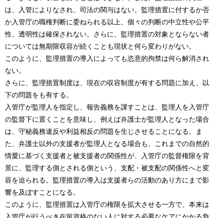
は、入管によりなされ、司法の関与はない。監理措置に付するか否
か入管庁の職権判断に委ねられる以上、個々の判断の中立性や公平
性、透明性は確保されない。さらに、監理措置の対象とならない者
については無期限収容が続くことも現状と何ら変わりがない。
このように、監理措置の導入によっても恣意的拘禁は何ら解消され
ない。
さらに、監理措置制度は、現在の収容制度が有する問題に加え、以
下の問題をも有する。
入管庁が監理人を指定し、報告義務を課すことは、監理人を入管庁
の監督下に置くことを意味し、例えば弁護士が監理人となった場合
は、守秘義務違反や利益相反の問題を生じさせることになる。ま
た、弁護士以外の支援者が監理人となる場合も、これまでの自然的
情愛に基づく支援者と被支援者の関係性が、入管庁の監督権限を背
景に、監理する側とされる側という、支配・被支配の関係性へと変
容を迫られる。監理措置の導入は支援者らの活動のあり方にまで影
響を及ぼすことになる。
このように、監理措置は入管庁の権限を拡大させる一方で、本来は
入管庁が行うべき在留資格のない人に対する必要なケアにかかる負