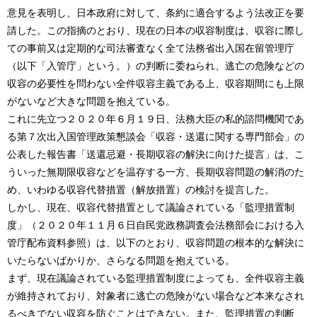
意見を表明し、日本政府に対して、条約に適合するよう法改正を要
請した。この指摘のとおり、現在の日本の収容制度は、収容に際し
ての事前又は定期的な司法審査なく全て法務省出入国在留管理庁
（以下「入管庁」という。）の判断に委ねられ、逃亡の危険などの
収容の必要性を問わない全件収容主義である上、収容期間にも上限
がないなど大きな問題を抱えている。
これに先立つ２０２０年６月１９日、法務大臣の私的諮問機関であ
る第７次出入国管理政策懇談会「収容・送還に関する専門部会」の
公表した報告書「送還忌避・長期収容の解決に向けた提言」は、こ
ういった無期限収容などを温存する一方、長期収容問題の解消のた
め、いわゆる収容代替措置（解放措置）の検討を提言した。
しかし、現在、収容代替措置として議論されている「監理措置制
度」（２０２０年１１月６日自民党政務調査会法務部会における入
管庁配布資料参照）は、以下のとおり、収容問題の根本的な解決に
いたらないばかりか、さらなる問題を抱えている。
まず、現在議論されている監理措置制度によっても、全件収容主義
が維持されており、対象者に逃亡の危険がない場合など本来なされ
るべきでない収容を防ぐことはできない。また、監理措置の判断