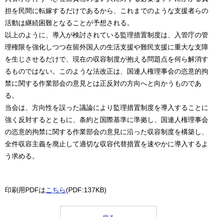
担を民間に転嫁するだけであるから、これまでのような支援者らの
活動は継続困難となることが予想される。
以上のように、導入が検討されている監理措置制度は、入管庁の管
理権限を強化しつつ在留外国人の生活支援や難民支援に重大な支障
を生じさせるだけで、現在の収容制度が抱える問題点を何ら解消す
るものではない。このような法改正は、国連人権理事会の恣意的拘
禁に関する作業部会の意見とは正反対の方向へと向かうものであ
る。
当会は、方向性を誤った議論により監理措置制度を導入することに
強く反対するとともに、条約と国際基準に準拠し、国連人権理事会
の恣意的拘禁に関する作業部会の意見に沿った収容制度を構築し、
全件収容主義を廃止して適切な収容代替措置を速やかに導入するよ
う求める。
印刷用PDFは
こちら
(PDF:137KB)