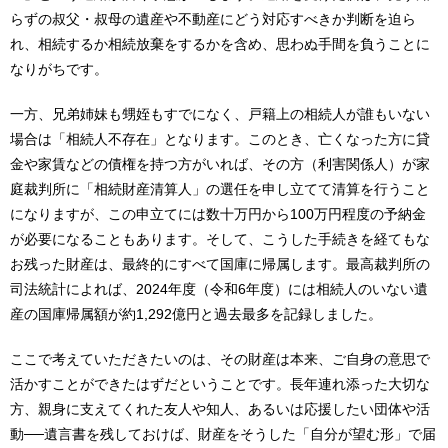
らずの叔父・叔母の遺産や不動産にどう対応すべきか判断を迫ら
れ、相続するか相続放棄をするかを含め、思わぬ手間を負うことに
なりがちです。
一方、兄弟姉妹も甥姪もすでになく、戸籍上の相続人が誰もいない
場合は「相続人不存在」となります。このとき、亡くなった方に貸
金や家賃などの債権を持つ方がいれば、その方（利害関係人）が家
庭裁判所に「相続財産清算人」の選任を申し立てて清算を行うこと
になりますが、この申立てには数十万円から100万円程度の予納金
が必要になることもあります。そして、こうした手続きを経てもな
お残った財産は、最終的にすべて国庫に帰属します。最高裁判所の
司法統計によれば、2024年度（令和6年度）には相続人のいない遺
産の国庫帰属額が約1,292億円と過去最多を記録しました。
ここで考えていただきたいのは、その財産は本来、ご自身の意思で
活かすことができたはずだということです。長年連れ添った大切な
方、親身に支えてくれた友人や知人、あるいは応援したい団体や活
動──遺言書を残しておけば、財産をそうした「自分が望む形」で届