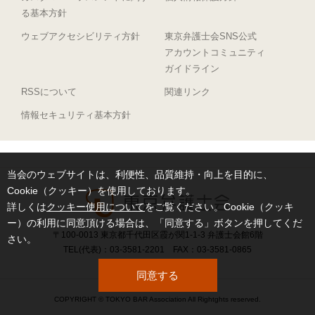
る基本方針
ウェブアクセシビリティ方針
東京弁護士会SNS公式
アカウントコミュニティ
ガイドライン
RSSについて
関連リンク
情報セキュリティ基本方針
当会のウェブサイトは、利便性、品質維持・向上を目的に、
Cookie（クッキー）を使用しております。
詳しくは
クッキー使用について
をご覧ください。Cookie（クッキ
ー）の利用に同意頂ける場合は、「同意する」ボタンを押してくだ
〒100-0013 東京都千代田区霞が関1-1-3 弁護士会館6階
さい。
TEL(代表)：03-3581-2201 FAX：03-3581-0865
同意する
COPYRIGHT © TOKYO BAR Association All Rightghts reserved.