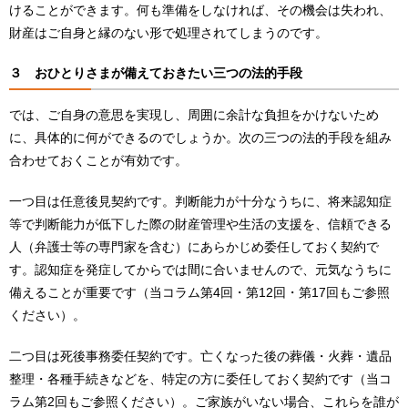
けることができます。何も準備をしなければ、その機会は失われ、
財産はご自身と縁のない形で処理されてしまうのです。
３
おひとりさまが備えておきたい三つの法的手段
では、ご自身の意思を実現し、周囲に余計な負担をかけないため
に、具体的に何ができるのでしょうか。次の三つの法的手段を組み
合わせておくことが有効です。
一つ目は任意後見契約です。判断能力が十分なうちに、将来認知症
等で判断能力が低下した際の財産管理や生活の支援を、信頼できる
人（弁護士等の専門家を含む）にあらかじめ委任しておく契約で
す。認知症を発症してからでは間に合いませんので、元気なうちに
備えることが重要です（当コラム第4回・第12回・第17回もご参照
ください）。
二つ目は死後事務委任契約です。亡くなった後の葬儀・火葬・遺品
整理・各種手続きなどを、特定の方に委任しておく契約です（当コ
ラム第2回もご参照ください）。ご家族がいない場合、これらを誰が