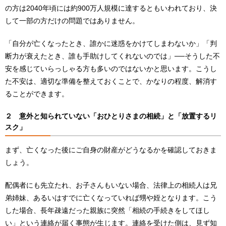
の方は2040年頃には約900万人規模に達するともいわれており、決
して一部の方だけの問題ではありません。
「自分が亡くなったとき、誰かに迷惑をかけてしまわないか」「判
断力が衰えたとき、誰も手助けしてくれないのでは」──そうした不
安を感じていらっしゃる方も多いのではないかと思います。こうし
た不安は、適切な準備を整えておくことで、かなりの程度、解消す
ることができます。
２
意外と知られていない「おひとりさまの相続」と「放置するリ
スク」
まず、亡くなった後にご自身の財産がどうなるかを確認しておきま
しょう。
配偶者にも先立たれ、お子さんもいない場合、法律上の相続人は兄
弟姉妹、あるいはすでに亡くなっていれば甥や姪となります。こう
した場合、長年疎遠だった親族に突然「相続の手続きをしてほし
い」という連絡が届く事態が生じます。連絡を受けた側は、見ず知