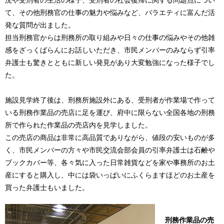
況や受刑者の生活の様子、受刑者の社会復帰に関する問題点につい
て、その他刑務官の仕事の魅力や悩みなど、バラエティに富んだ活
発な質問が出ました。
担当刑務官からは刑務所の取り組みや日々の仕事の悩みやその他雑
感をざっくばらんにお話しいただき、市民メンバーのみならず引率
弁護士も驚きとともに新しい発見があり大変勉強になった様子でし
た。
施設見学終了後は、刑務所施設外にある、受刑者が作業場で作って
いる刑務作業品の売店に足を運び、府中に限らない全国各地の刑務
所で作られた作業品の売店内を見学しました。
この売店の商品は非常に高品質でありながら、値段の安いものが多
く、市民メンバーの方々や市民交流会部会員の引率弁護士は石鹸や
ブックカバー等、各々気に入った日常雑貨などを家や事務所のお土
産にすると購入し、中には袋いっぱいにふくらますほどのお土産を
買った弁護士もいました。
刑務作業品の売