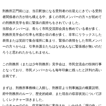
刑務所正門前には、当日釈放になる受刑者の出迎えにきている受刑
者関係者の方が待ち構える中、多くの市民メンバーの方々が初めて
の刑務所見学を前に緊張の面持ちをされていました。
当部会メンバーは、長らく市民交流部会員を務めている者が多く、
刑務所見学会の引率も何度か目の者が多く、非常にリラックスした
表情または笑顔で集合場所に集まり、緊張の表情をした市民メンバ
ーの方々からは、引率弁護士たちはなぜあんなに緊張感が無いのだ
ろうと思われたかもしれません。
この刑務所（または少年刑務所）見学会は、市民交流会の恒例行事
となっており、市民メンバーからも毎年印象に残ったと評判の高い
企画です。
まずは、刑務所事務棟に入館し、刑務官より刑事施設の概要説明、
府中刑務所のルーツ、歴史的経緯、また現在の収容状況について詳
しくレクチャー頂きました。
レクチャーののち、収容施設内に案内され、いわゆる「塀の中」に