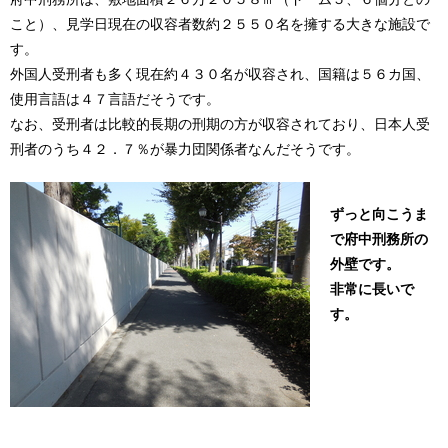
こと）、見学日現在の収容者数約２５５０名を擁する大きな施設で
す。
外国人受刑者も多く現在約４３０名が収容され、国籍は５６カ国、
使用言語は４７言語だそうです。
なお、受刑者は比較的長期の刑期の方が収容されており、日本人受
刑者のうち４２．７％が暴力団関係者なんだそうです。
ずっと向こうま
で府中刑務所の
外壁です。
非常に長いで
す。