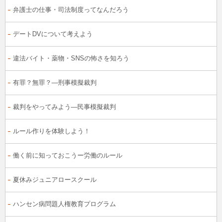
弁護士の仕事・司法制度ってなんだろう
デートDVについて考えよう
違法バイト・薬物・SNSの怖さを知ろう
有罪？無罪？―刑事模擬裁判
裁判をやってみよう―民事模擬裁判
ルール作りを体験しよう！
働く前に知っておこうー労働のルール
夏休みジュニアロースクール
ハンセン病問題人権教育プログラム