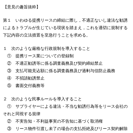
【意見の趣旨抜粋】
第１ いわゆる提携リースの締結に際し，不適正ないし違法な勧誘
によるトラブルが生じている現状を踏まえ，これを適切に規制する
下記内容の立法措置を至急行うことを求める。
１ 次のような厳格な行政規制を導入すること
① 提携リース業についての登録制
② 不適正勧誘等に係る調査義務及び契約締結禁止
③ 支払可能見込額に係る調査義務及び過剰与信防止義務
④ 不招請勧誘禁止
⑤ 書面交付義務等
２ 次のような民事ルールを導入すること
① サプライヤーによる違法・不当な勧誘行為等をリース会社の
それと同視する規律
② 不実告知・不利益事実の不告知に基づく取消権
③ リース物件引渡し未了の場合の支払拒絶及びリース契約解除