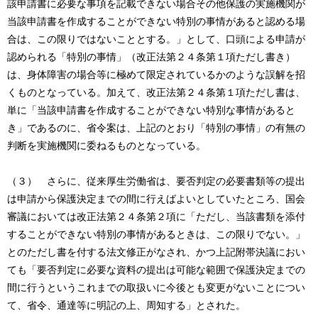
該申請書に必要な事項を記載できない場合その他保護の実施機関が
当該申請書を作成することができない特別の事情があると認める場
合は、この限りではないこととする。」として、口頭による申請が
認められる「特別の事情」（改正法第２４条第１項ただし書き）
は、身体障害の場合等に極めて限定されているかのような誤解を招
くものとなっている。加えて、改正法第２４条第１項ただし書は、
単に「当該申請書を作成することができない特別な事情があると
き」であるのに、省令案は、上記のとおり「特別の事情」の有無の
判断を実施機関に委ねるものとなっている。
（３） さらに、従来厚生労働省は、要否判定の必要書類等の提出
は申請から保護決定までの間に行えばよいとしていたところ、国会
審議においては改正法第２４条第２項に「ただし、当該書類を添付
することができない特別の事情があるときは、この限りでない。」
とのただし書を付する法文修正がなされ、かつ上記附帯決議におい
ても「要否判定に必要な資料の提出は可能な範囲で保護決定までの
間に行うというこれまでの取扱いに今後とも変更がないことについ
て、省令、通達等に明記の上、周知する」とされた。