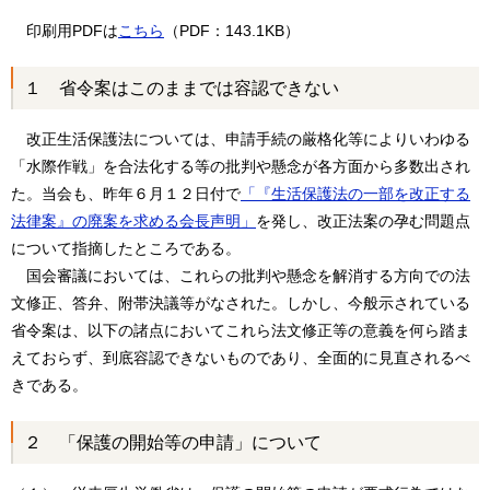
印刷用PDFは
こちら
（PDF：143.1KB）
１ 省令案はこのままでは容認できない
改正生活保護法については、申請手続の厳格化等によりいわゆる
「水際作戦」を合法化する等の批判や懸念が各方面から多数出され
た。当会も、昨年６月１２日付で
「『生活保護法の一部を改正する
法律案』の廃案を求める会長声明」
を発し、改正法案の孕む問題点
について指摘したところである。
国会審議においては、これらの批判や懸念を解消する方向での法
文修正、答弁、附帯決議等がなされた。しかし、今般示されている
省令案は、以下の諸点においてこれら法文修正等の意義を何ら踏ま
えておらず、到底容認できないものであり、全面的に見直されるべ
きである。
２ 「保護の開始等の申請」について