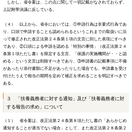
しかし、省令案は、この点に関して一切記載がなされておらず、
上記附帯決議に反している。
（４） 以上から、省令においては、①申請行為は非要式行為であ
り、口頭で申請することも認められるというこれまでの取扱いに沿
って修正された改正法第２４条第１項の文言に則した表現にすべき
であり、②口頭による申請を認める「特別の事情」（改正法第２４
条第１項ただし書）を限定する文言、「保護の実施機関が・・と認
める」という文言は削除すべきであり、③申請書の記載事項に不備
があったり添付書類に不足があったりした場合でも、申請書を受け
付けたうえで相当の期間を定めて補正を求めることを明記すべきで
ある。
３ 「扶養義務者に対する通知」及び「扶養義務者に対
する報告の求め」について
（１） 省令案は、改正法第２４条第８項ただし書の「あらかじめ
通知することが適当でない場合」として、また改正法第２８条第２