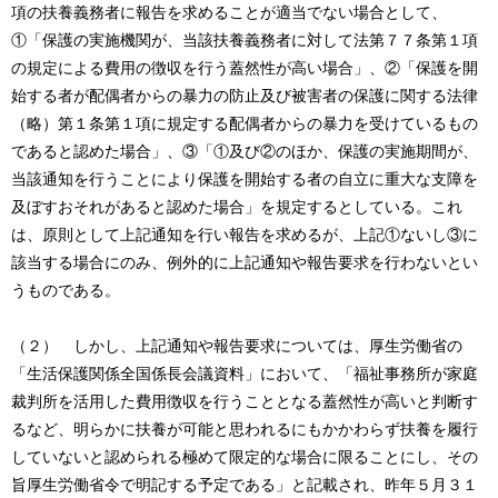
項の扶養義務者に報告を求めることが適当でない場合として、
①「保護の実施機関が、当該扶養義務者に対して法第７７条第１項
の規定による費用の徴収を行う蓋然性が高い場合」、②「保護を開
始する者が配偶者からの暴力の防止及び被害者の保護に関する法律
（略）第１条第１項に規定する配偶者からの暴力を受けているもの
であると認めた場合」、③「①及び②のほか、保護の実施期間が、
当該通知を行うことにより保護を開始する者の自立に重大な支障を
及ぼすおそれがあると認めた場合」を規定するとしている。これ
は、原則として上記通知を行い報告を求めるが、上記①ないし③に
該当する場合にのみ、例外的に上記通知や報告要求を行わないとい
うものである。
（２） しかし、上記通知や報告要求については、厚生労働省の
「生活保護関係全国係長会議資料」において、「福祉事務所が家庭
裁判所を活用した費用徴収を行うこととなる蓋然性が高いと判断す
るなど、明らかに扶養が可能と思われるにもかかわらず扶養を履行
していないと認められる極めて限定的な場合に限ることにし、その
旨厚生労働省令で明記する予定である」と記載され、昨年５月３１