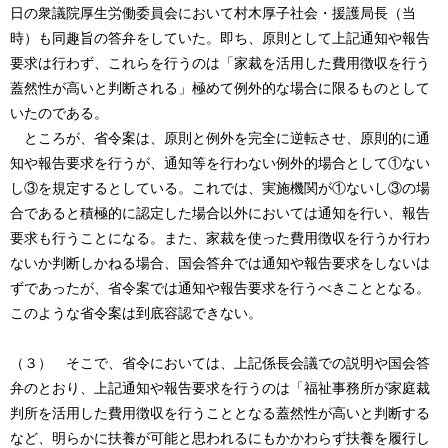
日の衆議院厚生労働委員会において村木厚子社会・援護局長（当
時）も同趣旨の答弁をしていた。即ち、原則として上記通知や報告
要求は行わず、これらを行うのは「家裁を活用した費用徴収を行う
蓋然性が高いと判断される」極めて例外的な場合に限るものとして
いたのである。
ところが、省令案は、原則と例外を完全に逆転させ、原則的に通
知や報告要求を行うが、通知等を行わない例外的場合として①ない
し③を規定するとしている。これでは、実施機関が①ないし③の場
合であると積極的に認定した場合以外においては通知を行い、報告
要求も行うことになる。また、家裁を使った費用徴収を行うか行わ
ないか判断しかねる場合、国会答弁では通知や報告要求をしないは
ずであったが、省令案では通知や報告要求を行うべきこととなる。
このような省令案は到底容認できない。
（３） そこで、省令においては、上記係長会議での説明や国会答
弁のとおり、上記通知や報告要求を行うのは「福祉事務所が家庭裁
判所を活用した費用徴収を行うこととなる蓋然性が高いと判断する
など、明らかに扶養が可能と思われるにもかかわらず扶養を履行し