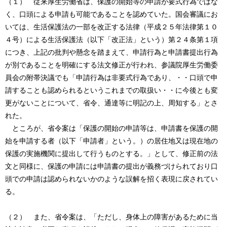
（１） 従来厚生労働省は、保護の開始等の申請が要式行為ではな
く、口頭による申請も可能であることを認めていた。国会審議にお
いては、生活保護法の一部を改正する法律（平成２５年法律第１０
４号）による生活保護法（以下「改正法」という）第２４条第１項
につき、上記の批判や懸念を踏まえて、申請行為と申請書提出行為
が別であることを明確にする法文修正が行われ、参議院厚生労働委
員会の附帯決議でも「申請行為は非要式行為であり、・・口頭で申
請することも認められるというこれまでの取扱い・・に今後とも変
更がないことについて、省令、通達等に明記の上、周知する」とさ
れた。
ところが、省令案は「保護の開始の申請等は、申請書を保護の開
始を申請する者（以下「申請者」という。）の居住地又は現在地の
保護の実施機関に提出して行うものとする。」として、修正前の法
文と同様に、保護の申請には申請書の提出が義務づけられており口
頭での申請は認められないかのような誤解を招く表現に戻されてい
る。
（２） また、省令案は、「ただし、身体上の障害があるために当